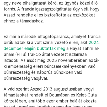
egy neve elhallgatását kérő, az ügyhöz közel álló
forrás. A francia igazságszolgáltatás úgy véli, hogy
Aszad rendelte el és biztosította az eszközöket
ehhez a támadáshoz.
Ez már a második elfogatóparancs, amelyet francia
bírák adtak ki a volt szíriai vezető ellen, akit
2024.
december elején buktattak meg
a Hayat Tahrir al-
Sham (HTS) frakció által vezetett iszlamista
lázadók. Az elsőt még 2023 novemberében adták
ki emberiesség elleni bűncselekményekben való
bűnrészesség és háborús bűnökben való
bűnrészesség vádjával.
A vád szerint Aszad 2013 augusztusában vegyi
támadásokat rendelt el Doumában és Kelet-Gúta
körzetében, ami több ezer ember halálát okozta.
Aszad kormánya korábban tagadta, hogy vegyi