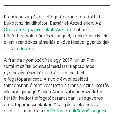
Franciaország újabb elfogatóparancsot adott ki a
bukott szíriai diktátor, Bassár el-Aszad ellen. Az
Oroszországba menekült Aszadot
háborús
bűnökben való bűnrészességgel, konkrétan civilek
elleni szándékos támadás elkövetésével gyanúsítják
– írta a
Reuters
.
A francia nyomozóbírák egy 2017. június 7-én
történt szíriai bombatámadással kapcsolatos
nyomozás részeként adták ki a mostani
elfogatóparancsot. A nyolc évvel ezelőtti
támadásban életét vesztette a francia-szíriai kettős
állampolgárságú Szalah Abou Nabour. Aszadot a
hétfőn kiadott elfogatóparancsban „a fegyveres
erők főparancsnokaként” tartják felelősnek az
esetért – mondta az
AFP francia hírügynökségnek