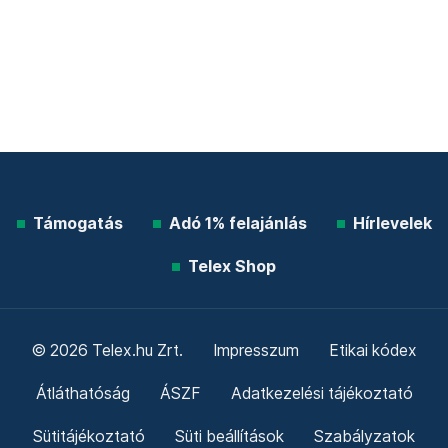
Támogatás
Adó 1% felajánlás
Hírlevelek
Telex Shop
© 2026 Telex.hu Zrt.
Impresszum
Etikai kódex
Átláthatóság
ÁSZF
Adatkezelési tájékoztató
Sütitájékoztató
Süti beállítások
Szabályzatok