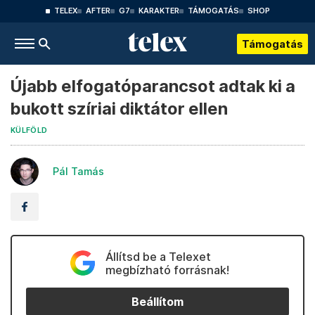
TELEX
AFTER
G7
KARAKTER
TÁMOGATÁS
SHOP
Támogatás
Újabb elfogatóparancsot adtak ki a
bukott szíriai diktátor ellen
KÜLFÖLD
Pál Tamás
Állítsd be a Telexet
megbízható forrásnak!
Beállítom