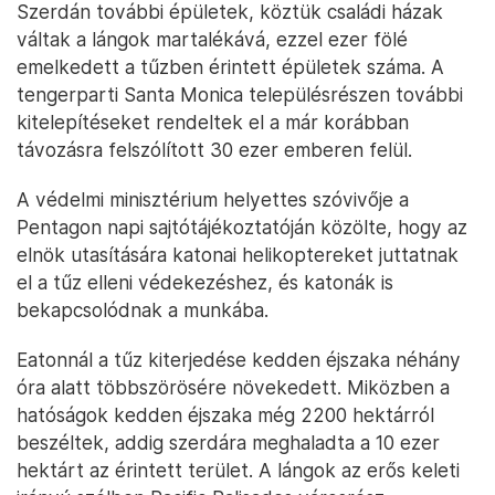
Szerdán további épületek, köztük családi házak
váltak a lángok martalékává, ezzel ezer fölé
emelkedett a tűzben érintett épületek száma. A
tengerparti Santa Monica településrészen további
kitelepítéseket rendeltek el a már korábban
távozásra felszólított 30 ezer emberen felül.
A védelmi minisztérium helyettes szóvivője a
Pentagon napi sajtótájékoztatóján közölte, hogy az
elnök utasítására katonai helikoptereket juttatnak
el a tűz elleni védekezéshez, és katonák is
bekapcsolódnak a munkába.
Eatonnál a tűz kiterjedése kedden éjszaka néhány
óra alatt többszörösére növekedett. Miközben a
hatóságok kedden éjszaka még 2200 hektárról
beszéltek, addig szerdára meghaladta a 10 ezer
hektárt az érintett terület. A lángok az erős keleti