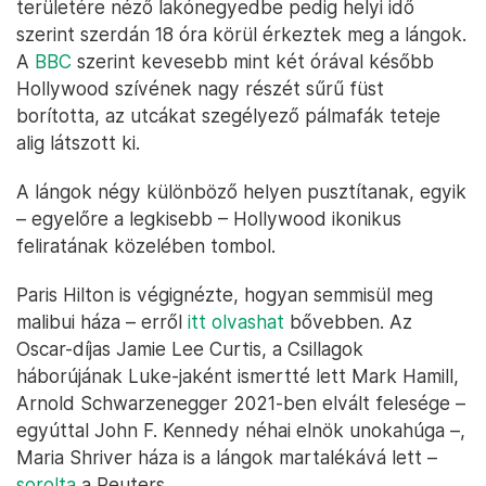
területére néző lakónegyedbe pedig helyi idő
szerint szerdán 18 óra körül érkeztek meg a lángok.
A
BBC
szerint kevesebb mint két órával később
Hollywood szívének nagy részét sűrű füst
borította, az utcákat szegélyező pálmafák teteje
alig látszott ki.
A lángok négy különböző helyen pusztítanak, egyik
– egyelőre a legkisebb – Hollywood ikonikus
feliratának közelében tombol.
Paris Hilton is végignézte, hogyan semmisül meg
malibui háza – erről
itt olvashat
bővebben. Az
Oscar-díjas Jamie Lee Curtis, a Csillagok
háborújának Luke-jaként ismertté lett Mark Hamill,
Arnold Schwarzenegger 2021-ben elvált felesége –
egyúttal John F. Kennedy néhai elnök unokahúga –,
Maria Shriver háza is a lángok martalékává lett –
sorolta
a Reuters.