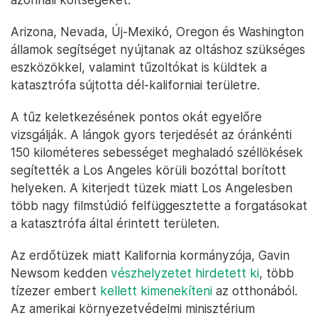
Arizona, Nevada, Új-Mexikó, Oregon és Washington
államok segítséget nyújtanak az oltáshoz szükséges
eszközökkel, valamint tűzoltókat is küldtek a
katasztrófa sújtotta dél-kaliforniai területre.
A tűz keletkezésének pontos okát egyelőre
vizsgálják. A lángok gyors terjedését az óránkénti
150 kilométeres sebességet meghaladó széllökések
segítették a Los Angeles körüli bozóttal borított
helyeken. A kiterjedt tüzek miatt Los Angelesben
több nagy filmstúdió felfüggesztette a forgatásokat
a katasztrófa által érintett területen.
Az erdőtüzek miatt Kalifornia kormányzója, Gavin
Newsom kedden
vészhelyzetet hirdetett ki
, több
tízezer embert
kellett kimenekíteni
az otthonából.
Az amerikai környezetvédelmi minisztérium