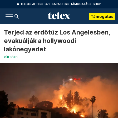
TELEX
AFTER
G7
KARAKTER
TÁMOGATÁS
SHOP
Támogatás
Terjed az erdőtűz Los Angelesben,
evakuálják a hollywoodi
lakónegyedet
KÜLFÖLD