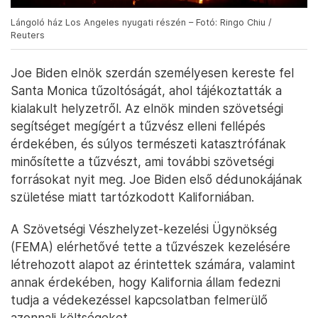
Lángoló ház Los Angeles nyugati részén – Fotó: Ringo Chiu /
Reuters
Joe Biden elnök szerdán személyesen kereste fel
Santa Monica tűzoltóságát, ahol tájékoztatták a
kialakult helyzetről. Az elnök minden szövetségi
segítséget megígért a tűzvész elleni fellépés
érdekében, és súlyos természeti katasztrófának
minősítette a tűzvészt, ami további szövetségi
forrásokat nyit meg. Joe Biden első dédunokájának
születése miatt tartózkodott Kaliforniában.
A Szövetségi Vészhelyzet-kezelési Ügynökség
(FEMA) elérhetővé tette a tűzvészek kezelésére
létrehozott alapot az érintettek számára, valamint
annak érdekében, hogy Kalifornia állam fedezni
tudja a védekezéssel kapcsolatban felmerülő
azonnali költségeket.