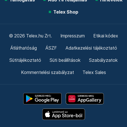
Telex Shop
© 2026 Telex.hu Zrt.
Impresszum
Etikai kódex
Átláthatóság
ÁSZF
Adatkezelési tájékoztató
Sütitájékoztató
Süti beállítások
Szabályzatok
Kommentelési szabályzat
Telex Sales