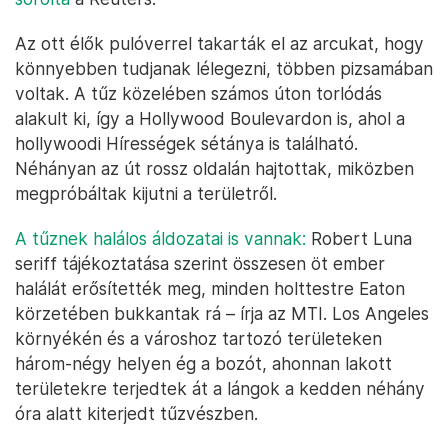
Az ott élők pulóverrel takarták el az arcukat, hogy
könnyebben tudjanak lélegezni, többen pizsamában
voltak. A tűz közelében számos úton torlódás
alakult ki, így a Hollywood Boulevardon is, ahol a
hollywoodi Hírességek sétánya is található.
Néhányan az út rossz oldalán hajtottak, miközben
megpróbáltak kijutni a területről.
A tűznek halálos áldozatai is vannak:
Robert Luna
seriff tájékoztatása szerint összesen öt ember
halálát erősítették meg, minden holttestre Eaton
körzetében bukkantak rá – írja az MTI. Los Angeles
környékén és a városhoz tartozó területeken
három-négy helyen ég a bozót, ahonnan lakott
területekre terjedtek át a lángok a kedden néhány
óra alatt kiterjedt tűzvészben.