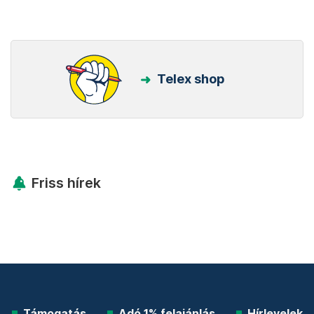
Telex shop
Friss hírek
Támogatás
Adó 1% felajánlás
Hírlevelek