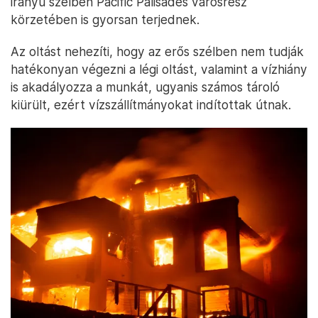
irányú szélben Pacific Palisades városrész
körzetében is gyorsan terjednek.
Az oltást nehezíti, hogy az erős szélben nem tudják
hatékonyan végezni a légi oltást, valamint a vízhiány
is akadályozza a munkát, ugyanis számos tároló
kiürült, ezért vízszállítmányokat indítottak útnak.