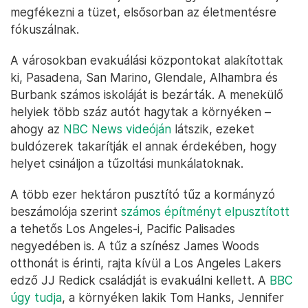
megfékezni a tüzet, elsősorban az életmentésre
fókuszálnak.
A városokban evakuálási központokat alakítottak
ki, Pasadena, San Marino, Glendale, Alhambra és
Burbank számos iskoláját is bezárták. A menekülő
helyiek több száz autót hagytak a környéken –
ahogy az
NBC News videóján
látszik, ezeket
buldózerek takarítják el annak érdekében, hogy
helyet csináljon a tűzoltási munkálatoknak.
A több ezer hektáron pusztító tűz a kormányzó
beszámolója szerint
számos építményt elpusztított
a tehetős Los Angeles-i, Pacific Palisades
negyedében is. A tűz a színész James Woods
otthonát is érinti, rajta kívül a Los Angeles Lakers
edző JJ Redick családját is evakuálni kellett. A
BBC
úgy tudja
, a környéken lakik Tom Hanks, Jennifer