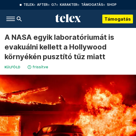
TELEX
AFTER
G7
KARAKTER
TÁMOGATÁS
SHOP
Támogatás
A NASA egyik laboratóriumát is
evakuálni kellett a Hollywood
környékén pusztító tűz miatt
frissítve
KÜLFÖLD