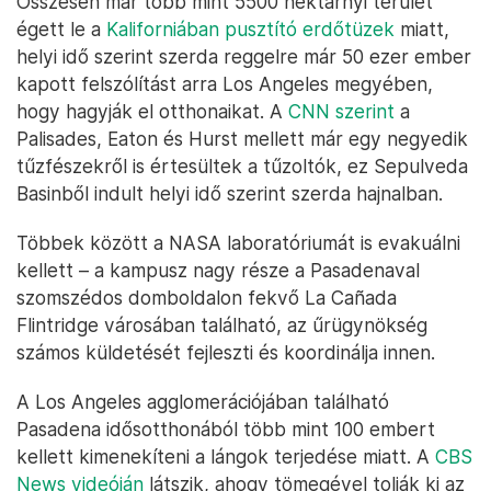
Összesen már több mint 5500 hektárnyi terület
égett le a
Kaliforniában pusztító erdőtüzek
miatt,
helyi idő szerint szerda reggelre már 50 ezer ember
kapott felszólítást arra Los Angeles megyében,
hogy hagyják el otthonaikat. A
CNN szerint
a
Palisades, Eaton és Hurst mellett már egy negyedik
tűzfészekről is értesültek a tűzoltók, ez Sepulveda
Basinből indult helyi idő szerint szerda hajnalban.
Többek között a NASA laboratóriumát is evakuálni
kellett – a kampusz nagy része a Pasadenaval
szomszédos domboldalon fekvő La Cañada
Flintridge városában található, az űrügynökség
számos küldetését fejleszti és koordinálja innen.
A Los Angeles agglomerációjában található
Pasadena idősotthonából több mint 100 embert
kellett kimenekíteni a lángok terjedése miatt. A
CBS
News videóján
látszik, ahogy tömegével tolják ki az