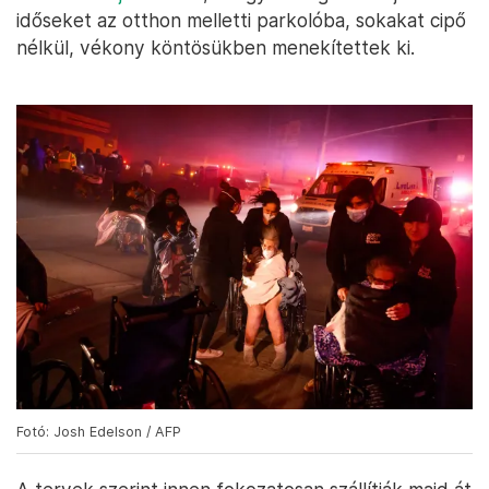
időseket az otthon melletti parkolóba, sokakat cipő
nélkül, vékony köntösükben menekítettek ki.
Fotó: Josh Edelson / AFP