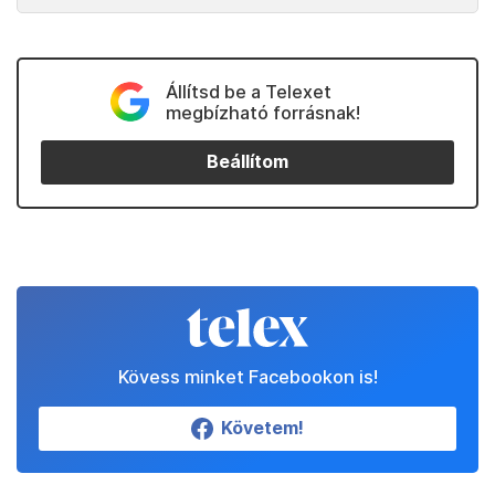
Állítsd be a Telexet
megbízható forrásnak!
Beállítom
Kövess minket Facebookon is!
Követem!