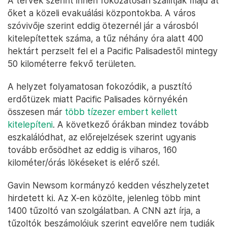
A tervek szerint innen fokozatosan szállítják majd át
őket a közeli evakuálási központokba. A város
szóvivője szerint eddig ötezernél jár a városból
kitelepítettek száma, a tűz néhány óra alatt 400
hektárt perzselt fel el a Pacific Palisadestől mintegy
50 kilométerre fekvő területen.
A helyzet folyamatosan fokozódik, a pusztító
erdőtüzek miatt Pacific Palisades környékén
összesen már
több tízezer embert kellett
kitelepíteni
. A következő órákban mindez tovább
eszkalálódhat, az előrejelzések szerint ugyanis
tovább erősödhet az eddig is viharos, 160
kilométer/órás lökéseket is elérő szél.
Gavin Newsom kormányzó kedden vészhelyzetet
hirdetett ki. Az X-en közölte, jelenleg több mint
1400 tűzoltó van szolgálatban. A CNN azt írja, a
tűzoltók beszámolójuk szerint egyelőre nem tudják