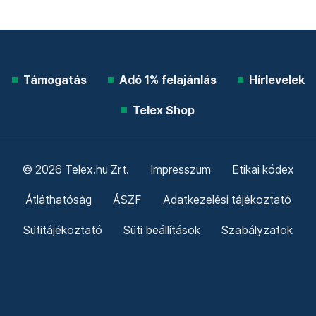
Támogatás
Adó 1% felajánlás
Hírlevelek
Telex Shop
© 2026 Telex.hu Zrt.
Impresszum
Etikai kódex
Átláthatóság
ÁSZF
Adatkezelési tájékoztató
Sütitájékoztató
Süti beállítások
Szabályzatok
Kommentelési szabályzat
Telex Sales