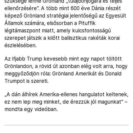
szüksége lenne Grönland „tulajdonjogára és teljes
ellenőrzésére”. A több mint 600 éve Dánia részét
képező Grönland stratégiai jelentőségű az Egyesült
Államok számára, elsősorban a Pituffik
légitámaszpont miatt, amely kulcsfontosságú
szerepet játszik a kilőtt ballisztikus rakéták korai
észlelésében.
Az ifjabb Trump kevesebb mint egy napot töltött
Grönlandon, a rövid út azonban elég volt arra, hogy
meggyőződjön róla: Grönland Amerikát és Donald
Trumpot is szereti.
„A dán álhírek Amerika-ellenes hangulatot keltenek,
ez nem lep meg minket, de érezzük jól magunkat” –
mondta egy videóban.