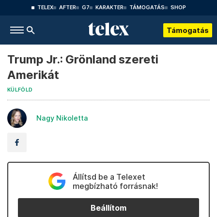
TELEX
AFTER
G7
KARAKTER
TÁMOGATÁS
SHOP
Támogatás
Trump Jr.: Grönland szereti
Amerikát
KÜLFÖLD
Nagy Nikoletta
Állítsd be a Telexet
megbízható forrásnak!
Beállítom