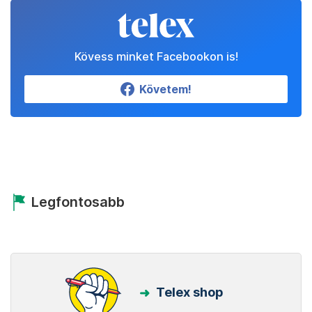
Kövess minket Facebookon is!
Követem!
Legfontosabb
Telex shop