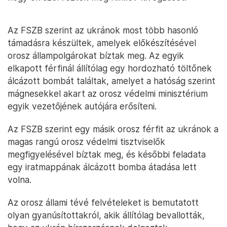
Az FSZB szerint az ukránok most több hasonló
támadásra készültek, amelyek előkészítésével
orosz állampolgárokat bíztak meg. Az egyik
elkapott férfinál állítólag egy hordozható töltőnek
álcázott bombát találtak, amelyet a hatóság szerint
mágnesekkel akart az orosz védelmi minisztérium
egyik vezetőjének autójára erősíteni.
Az FSZB szerint egy másik orosz férfit az ukránok a
magas rangú orosz védelmi tisztviselők
megfigyelésével bíztak meg, és későbbi feladata
egy iratmappának álcázott bomba átadása lett
volna.
Az orosz állami tévé felvételeket is bemutatott
olyan gyanúsítottakról, akik állítólag bevallották,