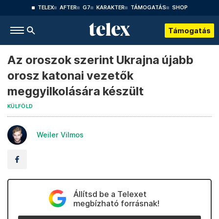
TELEX
AFTER
G7
KARAKTER
TÁMOGATÁS
SHOP
Támogatás
Az oroszok szerint Ukrajna újabb
orosz katonai vezetők
meggyilkolására készült
KÜLFÖLD
Weiler Vilmos
Állítsd be a Telexet
megbízható forrásnak!