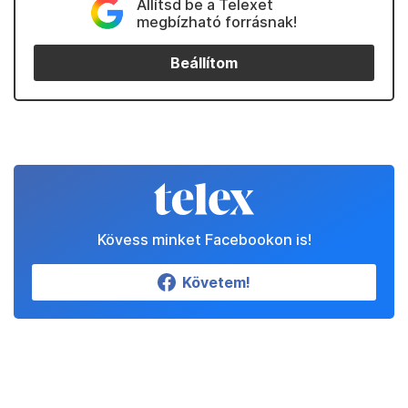
Állítsd be a Telexet
megbízható forrásnak!
Beállítom
Kövess minket Facebookon is!
Követem!