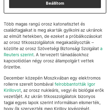
Beállítom
Több magas rangú orosz katonatisztet és
családtagjaikat is meg akarták gyilkolni az ukránok
az elmúlt hetekben, de ezeket a próbálkozásokat
az orosz titkosszolgálatok megakadályozták –
közölte az orosz Szövetségi Biztonsági Szolgálat
a
Reuters szerint
. A tervezett támadásokhoz
kapcsolódóan négy orosz állampolgárt vettek
őrizetbe.
December közepén Moszkvában egy elektromos
rollerre szerelt bombával
felrobbantották Igor
Kirillovot
, az orosz nukleáris, vegyi és biológiai erők
vezetőjét. Az ukrán titkosszolgálatok bizonyos
tagjai egyes lapok szerint informálisan elismerték,
hogy ők szervezték meg Kirillov kivégzését.