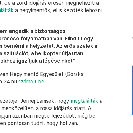
t, de a zord időjárás erősen megnehezíti a
lálták
a hegyimentők, el is kezdték lehozni
nem engedik a biztonságos
eresése folyamatban van. Elindult egy
n bemérni a helyzetét. Az erős szelek a
szituációt, a helikopter útja után
okhoz igazítjuk a lépéseinket”
lovén Hegyimentő Egyesület (Gorska
 a 24.hu
számolt be
.
zetője, Jernej Lanisek, hogy
megtalálták
a
 megközelíteni a rossz időjárás miatt. A
lapján azonban mégse fejeződött még be
zen pontosan tudni, hogy hol van.