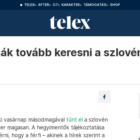
TELEX
AFTER
G7
KARAKTER
TÁMOGATÁS
SHOP
lják tovább keresni a szlov
 aki vasárnap másodmagával
tűnt el
a szlovén
er magasan. A hegyimentők tájékoztatása
rni, hogy a férfi – akinek a hírek szerint a