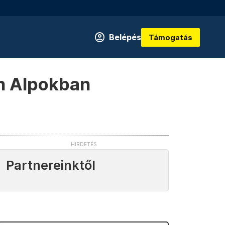
Belépés
Támogatás
én Alpokban
Partnereinktől