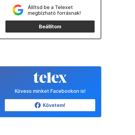
Állítsd be a Telexet
megbízható forrásnak!
Beállítom
Kövess minket Facebookon is!
Követem!