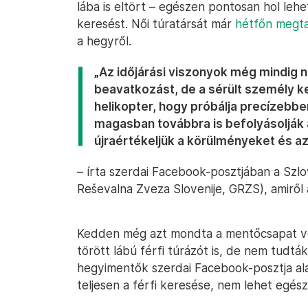
lába is eltört – egészen pontosan hol lehe
keresést. Női túratársát már
hétfőn megta
a hegyről.
„Az időjárási viszonyok még mindig 
beavatkozást, de a sérült személy k
helikopter, hogy próbálja precízebbe
magasban továbbra is befolyásolják a 
újraértékeljük a körülményeket és az
– írta szerdai Facebook-posztjában a Sz
Reševalna Zveza Slovenije, GRZS), amiről
Kedden még azt mondta a mentőcsapat ve
törött lábú férfi túrázót is, de nem tudták
hegyimentők szerdai Facebook-posztja a
teljesen a férfi keresése, nem lehet egés