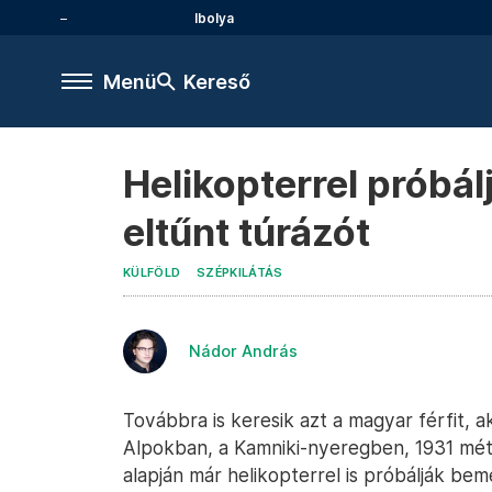
Ibolya
Menü
Kereső
Helikopterrel próbá
eltűnt túrázót
KÜLFÖLD
SZÉPKILÁTÁS
Nádor András
Továbbra is keresik azt a magyar férfit,
Alpokban, a Kamniki-nyeregben, 1931 mét
alapján már helikopterrel is próbálják bemé