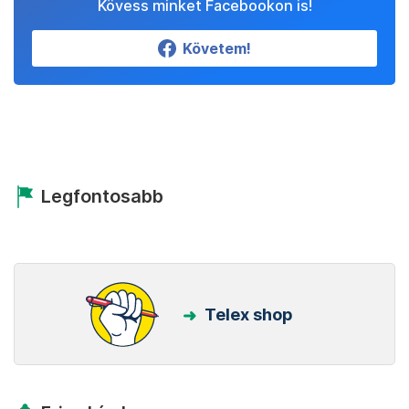
Kövess minket Facebookon is!
Követem!
Legfontosabb
Telex shop