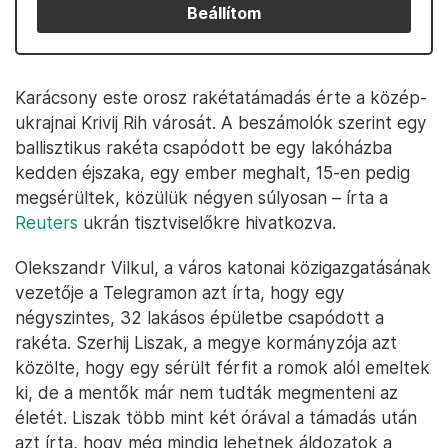
Beállítom
Karácsony este orosz rakétatámadás érte a közép-
ukrajnai Krivij Rih városát. A beszámolók szerint egy
ballisztikus rakéta csapódott be egy lakóházba
kedden éjszaka, egy ember meghalt, 15-en pedig
megsérültek, közülük négyen súlyosan – írta a
Reuters
ukrán tisztviselőkre hivatkozva.
Olekszandr Vilkul, a város katonai közigazgatásának
vezetője a Telegramon azt írta, hogy egy
négyszintes, 32 lakásos épületbe csapódott a
rakéta. Szerhij Liszak, a megye kormányzója azt
közölte, hogy egy sérült férfit a romok alól emeltek
ki, de a mentők már nem tudták megmenteni az
életét. Liszak több mint két órával a támadás után
azt írta, hogy még mindig lehetnek áldozatok a