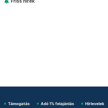
Friss hírek
Támogatás
Adó 1% felajánlás
Hírlevelek