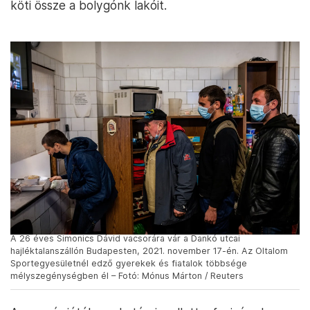
köti össze a bolygónk lakóit.
A 26 éves Simonics Dávid vacsorára vár a Dankó utcai
hajléktalanszállón Budapesten, 2021. november 17-én. Az Oltalom
Sportegyesületnél edző gyerekek és fiatalok többsége
mélyszegénységben él – Fotó: Mónus Márton / Reuters