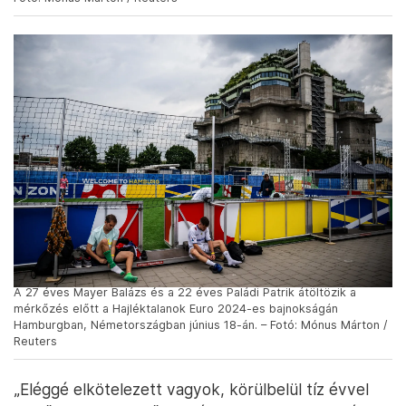
A 27 éves Mayer Balázs és a 22 éves Paládi Patrik átöltözik a
mérkőzés előtt a Hajléktalanok Euro 2024-es bajnokságán
Hamburgban, Németországban június 18-án. – Fotó: Mónus Márton /
Reuters
„Eléggé elkötelezett vagyok, körülbelül tíz évvel