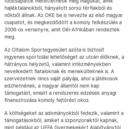
focicsapatok mérettethetik meg magukat, amik
hajléktalanokból, hányatott sorsú férfiakból és
nőkből állnak. Az OKE be is nevezte az első magyar
csapatot, és megkezdődött a komoly felkészülés a
2006-os versenyre, amit Dél-Afrikában rendeztek
meg.
Az Oltalom Sportegyesület azóta is biztosít
ingyenes sportolási lehetőséget az utcán élőknek, a
hátrányos helyzetű, valamint intézményekben
nevelkedett fiataloknak és menekülteknek is. A
szervezetnek nincs saját pályája, ahol a játékosok
edzhetnének, a magyar államtól nem kap
támogatást, emiatt a rendszeres edzések anyagi
finanszírozása komoly fejtörést okoz.
A költségeket az adományokból fedezik, valamint a
támogatásokból, amiket a szponzoraiktól kapnak,
mint például az UEFA Gyermekekért Alapítványtól