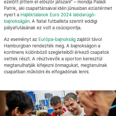
ezelőtt jöttem el először játszani” – mondja Paládi
Patrik, aki csapattársaival idén júniusban ezüstérmet
nyert a
Hajléktalanok Euro 2024 labdarúgó-
bajnokságán
. A fiatal futballista szerint eddigi
pályafutásának ez volt a csúcspontja.
Az eseményt az
Európa-bajnokság
zajától távol
Hamburgban rendezték meg. A bajnokságon a
kontinens különböző szegleteiből érkező csapatok
vettek részt. A résztvevők a sporton keresztül
megtanulhatják kifejezni önmagukat, megtanulnak
csapatban működni és elfogadónak lenni.