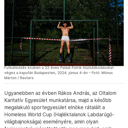
Futballedzés közben a 22 éves Paládi Patrik húzódzkodásokat
végez a kapufán Budapesten, 2024. június 4-én – Fotó: Mónus
Márton / Reuters
Ugyanebben az évben Rákos András, az Oltalom
Karitatív Egyesület munkatársa, majd a később
megalakuló sportegyesület elnöke rátalált a
Homeless World Cup (Hajléktalanok Labdarúgó-
világbajnoksága) eseményére, amin olyan