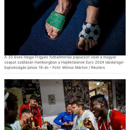
A 33 éves Hegyi Frigyes futballmintás papucsot visel a magyar
csapat szállásán Hamburgban a Hajléktalanok Euro 2024 labdarúgó-
bajnokságán június 18-án – Fotó: Mónus Márton / Reuters