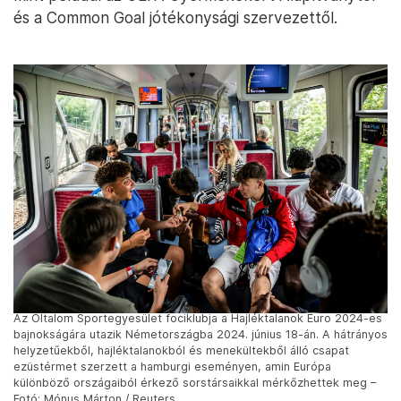
és a Common Goal jótékonysági szervezettől.
Az Oltalom Sportegyesület fociklubja a Hajléktalanok Euro 2024-es
bajnokságára utazik Németországba 2024. június 18-án. A hátrányos
helyzetűekből, hajléktalanokból és menekültekből álló csapat
ezüstérmet szerzett a hamburgi eseményen, amin Európa
különböző országaiból érkező sorstársaikkal mérkőzhettek meg –
Fotó: Mónus Márton / Reuters