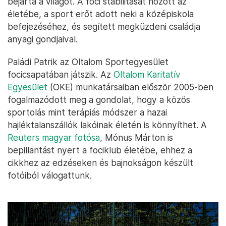
bejárta a világot. A foci stabilitását hozott az
életébe, a sport erőt adott neki a középiskola
befejezéséhez, és segített megküzdeni családja
anyagi gondjaival.
Paládi Patrik az Oltalom Sportegyesület
focicsapatában játszik. Az
Oltalom Karitatív
Egyesület
(OKE) munkatársaiban először 2005-ben
fogalmazódott meg a gondolat, hogy a közös
sportolás mint terápiás módszer a hazai
hajléktalanszállók lakóinak életén is könnyíthet. A
Reuters magyar fotósa
, Mónus Márton is
bepillantást nyert a fociklub életébe, ehhez a
cikkhez az edzéseken és bajnokságon készült
fotóiból válogattunk.