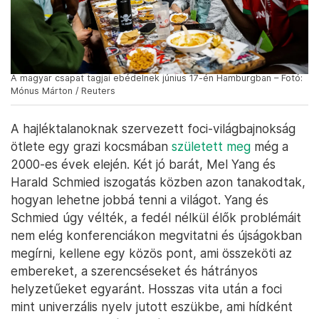
A magyar csapat tagjai ebédelnek június 17-én Hamburgban – Fotó:
Mónus Márton / Reuters
A hajléktalanoknak szervezett foci-világbajnokság
ötlete egy grazi kocsmában
született meg
még a
2000-es évek elején. Két jó barát, Mel Yang és
Harald Schmied iszogatás közben azon tanakodtak,
hogyan lehetne jobbá tenni a világot. Yang és
Schmied úgy vélték, a fedél nélkül élők problémáit
nem elég konferenciákon megvitatni és újságokban
megírni, kellene egy közös pont, ami összeköti az
embereket, a szerencséseket és hátrányos
helyzetűeket egyaránt. Hosszas vita után a foci
mint univerzális nyelv jutott eszükbe, ami hídként