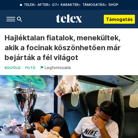
TELEX
AFTER
G7
KARAKTER
TÁMOGATÁS
SHOP
Támogatás
Hajléktalan fiatalok, menekültek,
akik a focinak köszönhetően már
bejárták a fél világot
Legfontosabb
KÜLFÖLD
FOTÓ