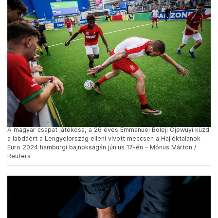
A magyar csapat játékosa, a 26 éves Emmanuel Boleji Ojewuyi küzd
a labdáért a Lengyelország elleni vívott meccsen a Hajléktalanok
Euro 2024 hamburgi bajnokságán június 17-én – Mónus Márton /
Reuters