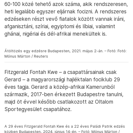
A legtöbb gyermek és fiatal, akikkel az Oltalom
Karitatív Egyesület foglalkozik, mélyszegénységbe
született. Az egyesület csapatában játszó
tinédzserek mintegy 85 százaléka nevelőintézetek
falai között nevelkedett. A sportegyesület
gyermekotthonokban és fiatalkorúak börtönében is
tart fociedzéseket.