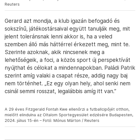
Edzés Budapesten, 2024. június 4-én – Fotó: Mónus Márton /
Reuters
Tavaly 361 fiatalt sikerült bevonniuk a játékba, és
60-100 közé tehető azok száma, akik rendszeresen,
heti legalább egyszer eljárnak focizni. A rendszeres
edzéseken részt vevő fiatalok között vannak iráni,
afganisztáni, szíriai, egyiptomi és líbiai, valamint
ghánai, nigériai és dél-afrikai menekültek is.