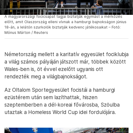
A magyarországi focicsapat tagjai biztatják egymást a mérkőzés
előtt, amit Olaszország elleni vívnak a hamburgi bajnokságon június
18-án, a lelátón szurkolók biztatják kedvenc játékosaikat – Fotó:
Mónus Márton / Reuters
Németország mellett a karitatív egyesület fociklubja
a világ számos pályáján játszott már, többek között
Wales-ben is, öt évvel ezelőtt ugyanis ott
rendezték meg a világbajnokságot.
Az Oltalom Sportegyesület focistái a hamburgi
ezüstérem után sem lazíthattak, hiszen
szeptemberben a dél-koreai fővárosba, Szöulba
utaztak a Homeless World Cup idei fordulójára.