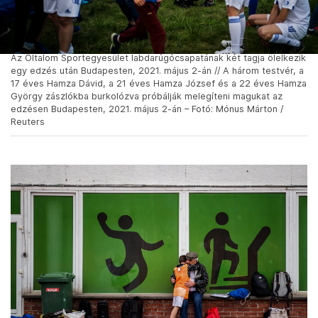
Az Oltalom Sportegyesület labdarúgócsapatának két tagja ölelkezik
egy edzés után Budapesten, 2021. május 2-án // A három testvér, a
17 éves Hamza Dávid, a 21 éves Hamza József és a 22 éves Hamza
György zászlókba burkolózva próbálják melegíteni magukat az