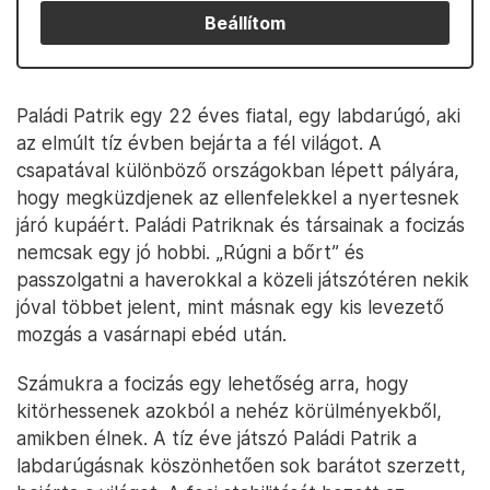
Beállítom
Paládi Patrik egy 22 éves fiatal, egy labdarúgó, aki
az elmúlt tíz évben bejárta a fél világot. A
csapatával különböző országokban lépett pályára,
hogy megküzdjenek az ellenfelekkel a nyertesnek
járó kupáért. Paládi Patriknak és társainak a focizás
nemcsak egy jó hobbi. „Rúgni a bőrt” és
passzolgatni a haverokkal a közeli játszótéren nekik
jóval többet jelent, mint másnak egy kis levezető
mozgás a vasárnapi ebéd után.
Számukra a focizás egy lehetőség arra, hogy
kitörhessenek azokból a nehéz körülményekből,
amikben élnek. A tíz éve játszó Paládi Patrik a
labdarúgásnak köszönhetően sok barátot szerzett,