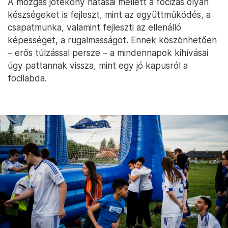
A mozgás jótékony hatásai mellett a focizás olyan
készségeket is fejleszt, mint az együttműködés, a
csapatmunka, valamint fejleszti az ellenálló
képességet, a rugalmasságot. Ennek köszönhetően
– erős túlzással persze – a mindennapok kihívásai
úgy pattannak vissza, mint egy jó kapusról a
focilabda.