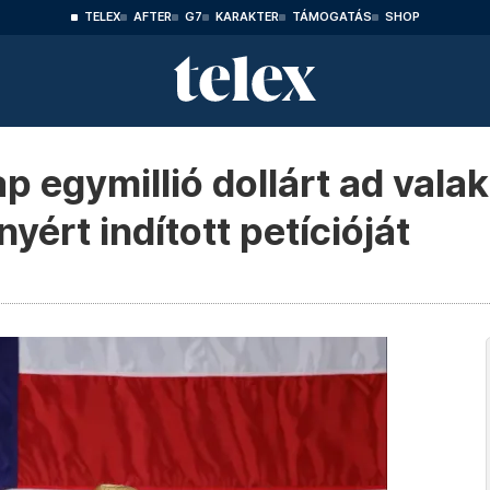
TELEX
AFTER
G7
KARAKTER
TÁMOGATÁS
SHOP
egymillió dollárt ad valaki
yért indított petícióját