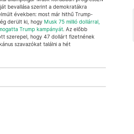
ját bevallása szerint a demokratákra
 elmúlt években: most már hithű Trump-
rég derült ki, hogy
Musk 75 millió dollárral,
 támogatta Trump kampányát
. Az előbb
t szerepel, hogy 47 dollárt fizetnének
kánus szavazókat találni a hét