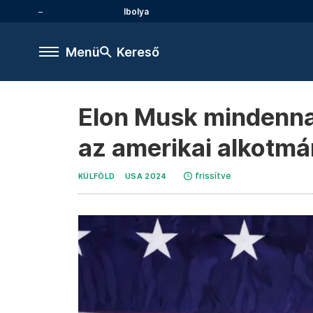
Ibolya
Menü
Kereső
Elon Musk mindennap 
az amerikai alkotmán
frissítve
KÜLFÖLD
USA 2024