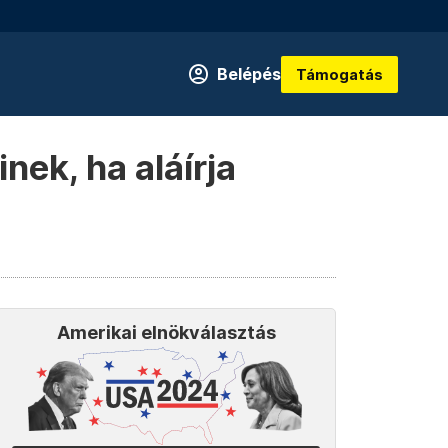
Belépés
Támogatás
nek, ha aláírja
Amerikai elnökválasztás