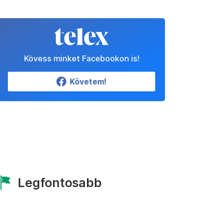
Kövess minket Facebookon is!
Követem!
Legfontosabb