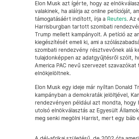
Elon Musk azt ígérte, hogy az elnökválasz
valakinek, ha aláírja az online petícióját
támogatásáért indított, írja a
Reuters
. Az
Harrisburgban tartott szombati rendezvé
Trump mellett kampányolt. A petíció az a
kiegészítését emeli ki, ami a szólászabadsá
szombati rendezvény résztvevőnek alá kell
tulajdonképpen az adatgyűjtésről szólt, h
America PAC nevű szervezet szavazókat t
elnökjelöltnek.
Elon Musk egy ideje már nyíltan Donald T
kampányban a demokraták jelöltjével, Ka
rendezvényen például azt mondta, hogy ha
utolsó elnökválasztás az Egyesült Államo
meg senki megölni Harrist, mert egy báb e
A dél-afrikai születésű, de 2002 óta ame