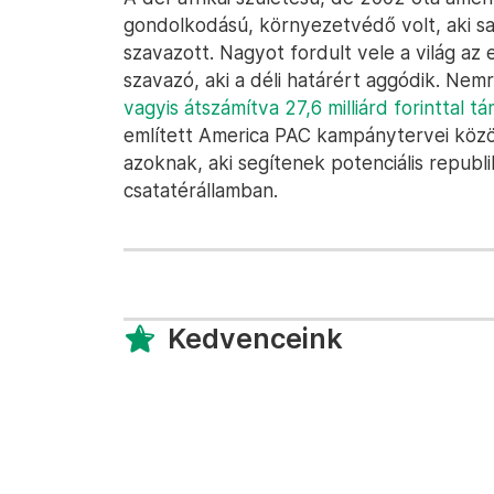
gondolkodású, környezetvédő volt, aki sa
szavazott. Nagyot fordult vele a világ az
szavazó, aki a déli határért aggódik. Nem
vagyis átszámítva 27,6 milliárd forinttal
említett America PAC kampánytervei közöt
azoknak, aki segítenek potenciális republi
csatatérállamban.
Kedvenceink