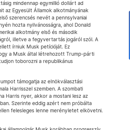
tásig mindennap egymillió dollárt ad
, amit az Egyesült Államok alkotmányának
 első szerencsés nevét a pennsylvaniai
nyén hozta nyilvánosságra, ahol Donald
merikai alkotmány első és második
gról, illetve a fegyvertartás jogáról szól. A
ett írniuk Musk petícióját. Ez
ogy a Musk által létrehozott Trump-párti
udjon toborozni a republikánus
rumpot támogatja az elnökválasztási
mala Harrisszel szemben. A szombati
 Harris nyer, akkor a mostani lesz az
kban. Szerinte eddig azért nem próbálta
llen felesleges lenne merényletet elkövetni.
rikai állampolgár Musk korábban progresszív