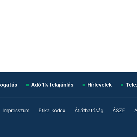
ogatás
Adó 1% felajánlás
Hírlevelek
Tele
Impresszum
Etikai kódex
Átláthatóság
ÁSZF
A
Süti beállítások
Szabályzatok
Kommentelési szabály