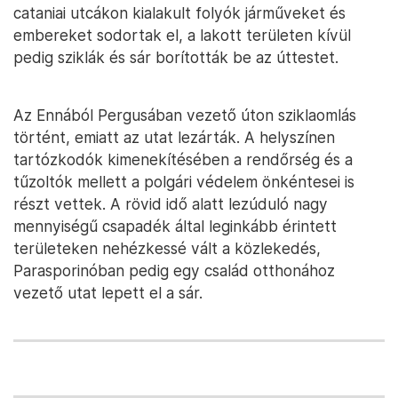
cataniai utcákon kialakult folyók járműveket és
embereket sodortak el, a lakott területen kívül
pedig sziklák és sár borították be az úttestet.
Az Ennából Pergusában vezető úton sziklaomlás
történt, emiatt az utat lezárták. A helyszínen
tartózkodók kimenekítésében a rendőrség és a
tűzoltók mellett a polgári védelem önkéntesei is
részt vettek. A rövid idő alatt lezúduló nagy
mennyiségű csapadék által leginkább érintett
területeken nehézkessé vált a közlekedés,
Parasporinóban pedig egy család otthonához
vezető utat lepett el a sár.