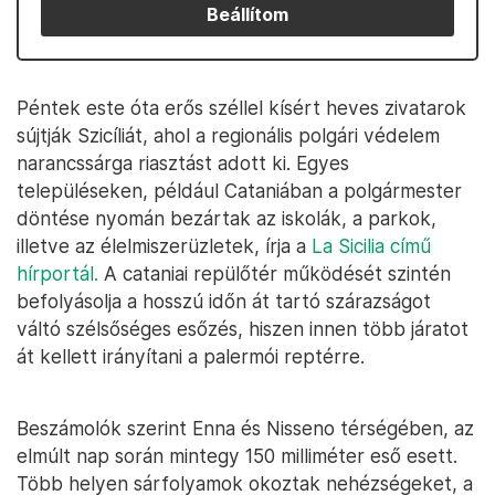
Beállítom
Péntek este óta erős széllel kísért heves zivatarok
sújtják Szicíliát, ahol a regionális polgári védelem
narancssárga riasztást adott ki. Egyes
településeken, például Cataniában a polgármester
döntése nyomán bezártak az iskolák, a parkok,
illetve az élelmiszerüzletek, írja a
La Sicilia című
hírportál.
A cataniai repülőtér működését szintén
befolyásolja a hosszú időn át tartó szárazságot
váltó szélsőséges esőzés, hiszen innen több járatot
át kellett irányítani a palermói reptérre.
Beszámolók szerint Enna és Nisseno térségében, az
elmúlt nap során mintegy 150 milliméter eső esett.
Több helyen sárfolyamok okoztak nehézségeket, a