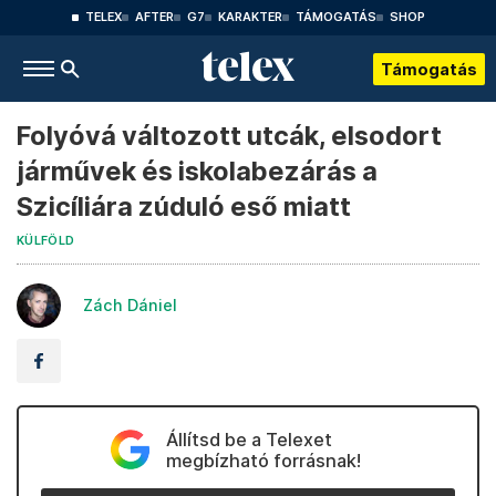
TELEX
AFTER
G7
KARAKTER
TÁMOGATÁS
SHOP
Támogatás
Folyóvá változott utcák, elsodort
járművek és iskolabezárás a
Szicíliára zúduló eső miatt
KÜLFÖLD
Zách Dániel
Állítsd be a Telexet
megbízható forrásnak!