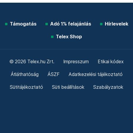
Támogatás
Adó 1% felajánlás
Hírlevelek
Telex Shop
© 2026 Telex.hu Zrt.
Impresszum
Etikai kódex
Átláthatóság
ÁSZF
Adatkezelési tájékoztató
Sütitájékoztató
Süti beállítások
Szabályzatok
Kommentelési szabályzat
Telex Sales