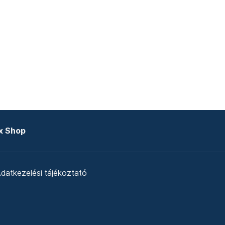
x Shop
datkezelési tájékoztató
zat
Telex Sales