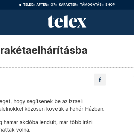
TELEX
AFTER
G7
KARAKTER
TÁMOGATÁS
SHOP
 rakétaelhárításba
eget, hogy segítsenek be az izraeli
alelnökkel közösen követik a Fehér Házban.
g hamar akcióba lendült, már több iráni
hattak volna.