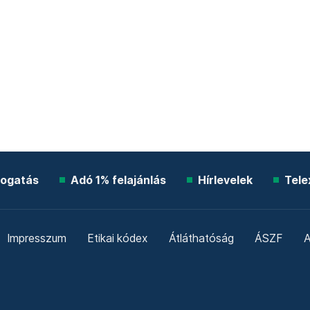
ogatás
Adó 1% felajánlás
Hírlevelek
Tele
Impresszum
Etikai kódex
Átláthatóság
ÁSZF
A
Süti beállítások
Szabályzatok
Kommentelési szabály