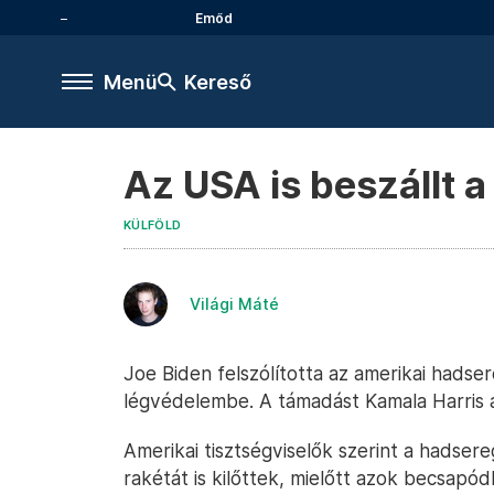
Emőd
Menü
Kereső
Az USA is beszállt a
KÜLFÖLD
Világi Máté
Joe Biden felszólította az amerikai hadser
légvédelembe. A támadást Kamala Harris 
Amerikai tisztségviselők szerint a hadsere
rakétát is kilőttek, mielőtt azok becsapód