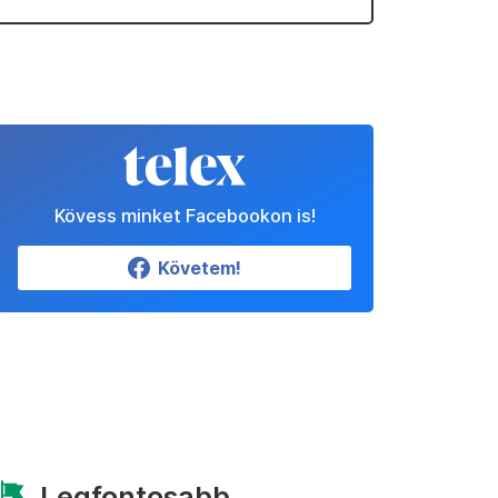
Kövess minket Facebookon is!
Követem!
Legfontosabb