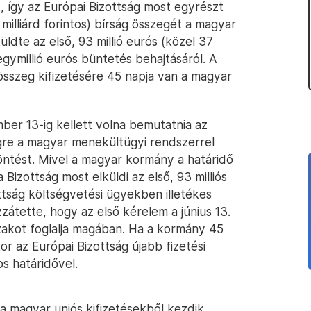
t, így az Európai Bizottság most egyrészt
 milliárd forintos) bírság összegét a magyar
üldte az első, 93 millió eurós (közel 37
 egymillió eurós büntetés behajtásáról. A
s összeg kifizetésére 45 napja van a magyar
ber 13-ig kellett volna bemutatnia az
gre a magyar menekültügyi rendszerrel
döntést. Mivel a magyar kormány a határidő
Bizottság most elküldi az első, 93 milliós
zottság költségvetési ügyekben illetékes
zzátette, hogy az első kérelem a június 13.
zakot foglalja magában. Ha a kormány 45
or az Európai Bizottság újabb fizetési
s határidővel.
t a magyar uniós kifizetésekből kezdik