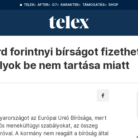
TELEX
AFTER
G7
KARAKTER
TÁMOGATÁS
SHOP
rd forintnyi bírságot fizeth
yok be nem tartása miatt
arországot az Európai Unió Bírósága, mert
ós menekültügyi szabályokat, az összeg
uróval. A kormány nem reagált a bíróság által