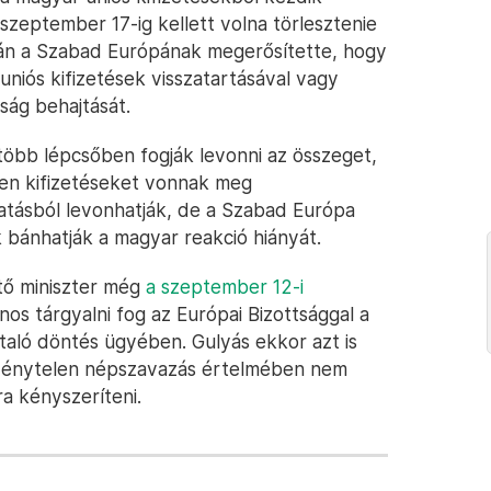
t szeptember 17-ig kellett volna törlesztenie
dán a Szabad Európának megerősítette, hogy
niós kifizetések visszatartásával vagy
ság behajtását.
öbb lépcsőben fogják levonni az összeget,
yen kifizetéseket vonnak meg
atásból levonhatják, de a Szabad Európa
k bánhatják a magyar reakció hiányát.
tő miniszter még
a szeptember 12-i
nos tárgyalni fog az Európai Bizottsággal a
taló döntés ügyében. Gulyás ekkor azt is
vénytelen népszavazás értelmében nem
a kényszeríteni.