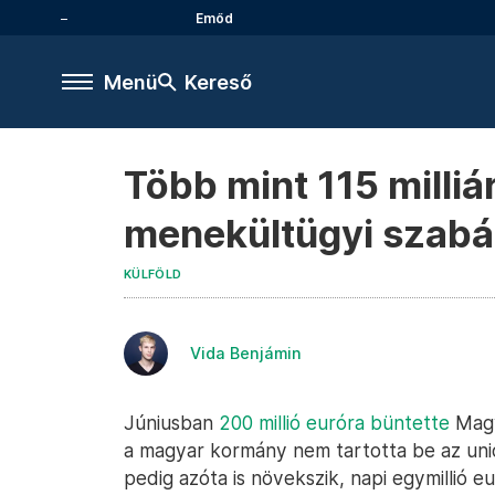
Emőd
Menü
Kereső
Több mint 115 milliá
menekültügyi szabál
KÜLFÖLD
Vida Benjámin
Júniusban
200 millió euróra büntette
Magy
a magyar kormány nem tartotta be az uni
pedig azóta is növekszik, napi egymillió e