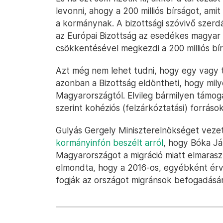
levonni, ahogy a 200 milliós bírságot, ami
a kormánynak. A bizottsági szóvivő szer
az Európai Bizottság az esedékes magyar u
csökkentésével megkezdi a 200 milliós bír
Azt még nem lehet tudni, hogy egy vagy t
azonban a Bizottság eldöntheti, hogy mil
Magyarországtól. Elvileg bármilyen támog
szerint kohéziós (felzárkóztatási) forráso
Gulyás Gergely Miniszterelnökséget veze
kormányinfón beszélt arról
, hogy Bóka Já
Magyarországot a migráció miatt elmarasz
elmondta, hogy a 2016-os, egyébként ér
fogják az országot migránsok befogadásár