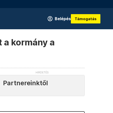
Belépés
Támogatás
et a kormány a
Partnereinktől