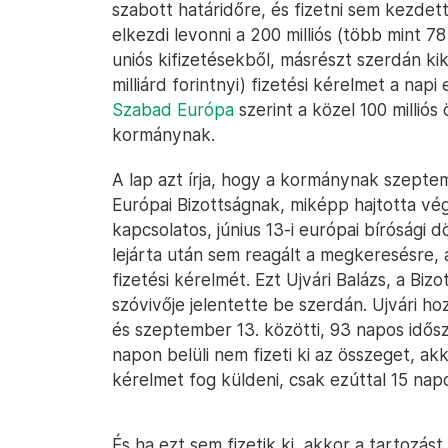
szabott határidőre, és fizetni sem kezdet
elkezdi levonni a 200 milliós (több mint 78
uniós kifizetésekből, másrészt szerdán kik
milliárd forintnyi) fizetési kérelmet a napi
Szabad Európa
szerint a közel 100 millió
kormánynak.
A lap azt írja, hogy a kormánynak szeptem
Európai Bizottságnak, miképp hajtotta vé
kapcsolatos, június 13-i európai bírósági 
lejárta után sem reagált a megkeresésre, a 
fizetési kérelmét. Ezt Ujvári Balázs, a Bi
szóvivője jelentette be szerdán. Ujvári ho
és szeptember 13. közötti, 93 napos idős
napon belüli nem fizeti ki az összeget, akk
kérelmet fog küldeni, csak ezúttal 15 napo
És ha ezt sem fizetik ki, akkor a tartozás