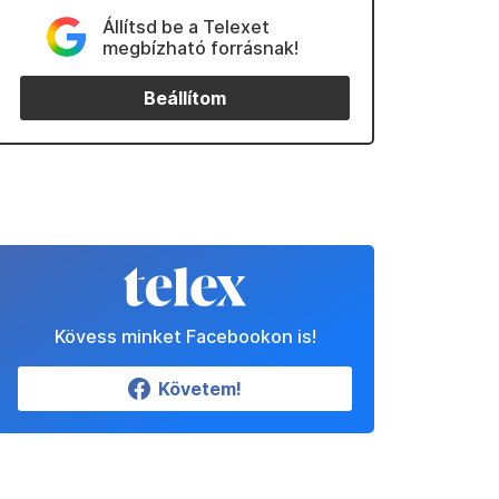
Állítsd be a Telexet
megbízható forrásnak!
Beállítom
Kövess minket Facebookon is!
Követem!