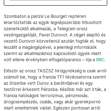
Szombaton a párizsi Le Bourget reptéren
letartóztatták az egyik legnépszerűbb titkosított
üzenetküldő alkalmazás, a Telegram orosz
vezérigazgatóját, Pavel Durovot. A céget alapító és
vezető Durovot közvetlenül azután fogták el, hogy
leszállt a magángépével, a jelenlegi információk
szerint az alkalmazáshoz kapcsolódó ügyek miatt
volt ellene érvényben elfogatóparancs – írja a
BBC
.
Először az orosz TASZSZ hírügynökség is csak arról
számolt be, hogy a francia TF1 tévécsatorna szerint
az őrizetbe vett Durov a barátnőjével és egy
testőrrel érkezett Párizsba. Később már azt írták, a
francia hatóságok terrorizmus, pénzmosás,
drogcsempészés, csalás, vagy akár gyerekpornó
miatt emelhetnek vádat. Egészen pontosan arról