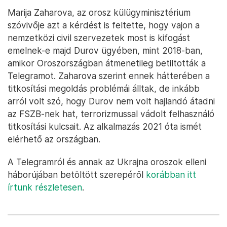
Marija Zaharova, az orosz külügyminisztérium
szóvivője azt a kérdést is feltette, hogy vajon a
nemzetközi civil szervezetek most is kifogást
emelnek-e majd Durov ügyében, mint 2018-ban,
amikor Oroszországban átmenetileg betiltották a
Telegramot. Zaharova szerint ennek hátterében a
titkosítási megoldás problémái álltak, de inkább
arról volt szó, hogy Durov nem volt hajlandó átadni
az FSZB-nek hat, terrorizmussal vádolt felhasználó
titkosítási kulcsait. Az alkalmazás 2021 óta ismét
elérhető az országban.
A Telegramról és annak az Ukrajna oroszok elleni
háborújában betöltött szerepéről
korábban itt
írtunk részletesen
.