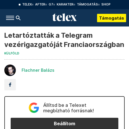
TELEX
AFTER
G7
KARAKTER
TÁMOGATÁS
SHOP
Támogatás
Letartóztatták a Telegram
vezérigazgatóját Franciaországban
KÜLFÖLD
Flachner Balázs
Állítsd be a Telexet
megbízható forrásnak!
Beállítom