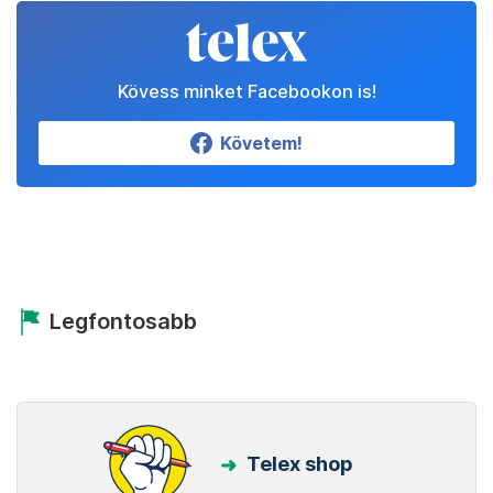
Kövess minket Facebookon is!
Követem!
Legfontosabb
Telex shop