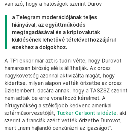
van szó, hogy a hatóságok szerint Durov
a Telegram moderációjának teljes
hiányával, az együttműködés
megtagadásával és a kriptovaluták
küldésének lehetővé tételével hozzájárul
ezekhez a dolgokhoz.
A TF1 ekkor már azt is tudni vélte, hogy Durovot
hamarosan bíróság elé is állíthatják. Az orosz
nagykövetség azonnal aktivizálta magát, hogy
kiderítse, milyen alapon vették őrizetbe az orosz
üzletembert, dacára annak, hogy a TASZSZ szerint
nem adtak be erre vonatkozó kérelmet. A
hírügynökség a szélsőjobb kedvenc amerikai
sztárműsorvezetőjét,
Tucker Carlsont is idézte
, aki
szerint a franciák azért vették őrizetbe Durovot,
mert „nem hajlandó cenzúrázni az igazságot”.