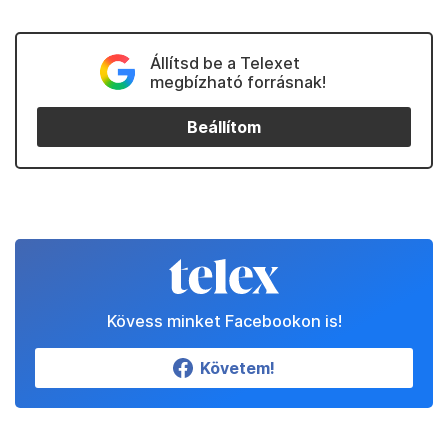
Állítsd be a Telexet
megbízható forrásnak!
Beállítom
Kövess minket Facebookon is!
Követem!