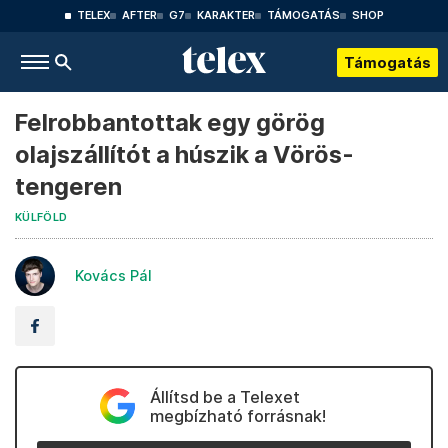
TELEX
AFTER
G7
KARAKTER
TÁMOGATÁS
SHOP
Támogatás
Felrobbantottak egy görög
olajszállítót a húszik a Vörös-
tengeren
KÜLFÖLD
Kovács Pál
Állítsd be a Telexet
megbízható forrásnak!