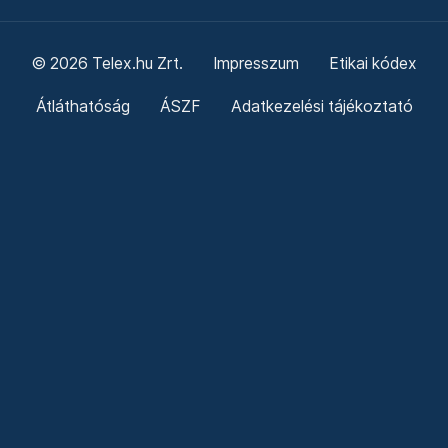
© 2026 Telex.hu Zrt.
Impresszum
Etikai kódex
Átláthatóság
ÁSZF
Adatkezelési tájékoztató
Sütitájékoztató
Süti beállítások
Szabályzatok
Kommentelési szabályzat
Telex Sales