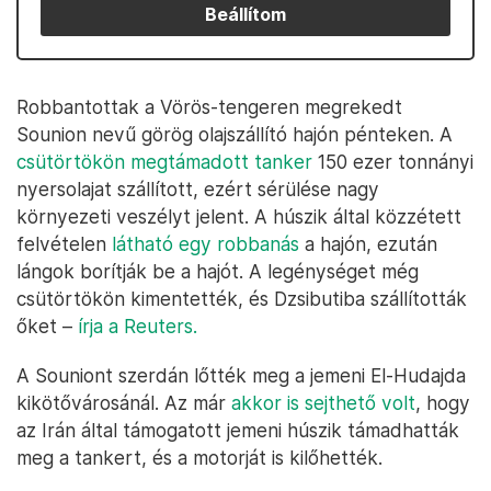
Beállítom
Robbantottak a Vörös-tengeren megrekedt
Sounion nevű görög olajszállító hajón pénteken. A
csütörtökön megtámadott tanker
150 ezer tonnányi
nyersolajat szállított, ezért sérülése nagy
környezeti veszélyt jelent. A húszik által közzétett
felvételen
látható egy robbanás
a hajón, ezután
lángok borítják be a hajót. A legénységet még
csütörtökön kimentették, és Dzsibutiba szállították
őket –
írja a Reuters.
A Souniont szerdán lőtték meg a jemeni El-Hudajda
kikötővárosánál. Az már
akkor is sejthető volt
, hogy
az Irán által támogatott jemeni húszik támadhatták
meg a tankert, és a motorját is kilőhették.