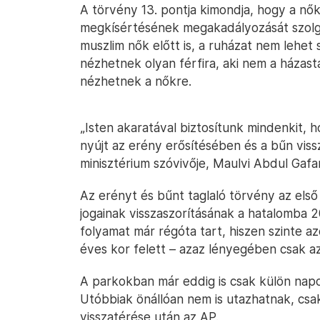
A törvény 13. pontja kimondja, hogy a nő
megkísértésének megakadályozását szolgál
muszlim nők előtt is, a ruházat nem lehet
nézhetnek olyan férfira, aki nem a házas
nézhetnek a nőkre.
„Isten akaratával biztosítunk mindenkit, 
nyújt az erény erősítésében és a bűn vissz
minisztérium szóvivője, Maulvi Abdul Gafa
Az erényt és bűnt taglaló törvény az első 
jogainak visszaszorításának a hatalomba 20
folyamat már régóta tart, hiszen szinte az
éves kor felett – azaz lényegében csak az í
A parkokban már eddig is csak külön napok
Utóbbiak önállóan nem is utazhatnak, csak
visszatérése után az AP.