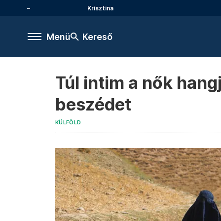
Krisztina
Menü
Kereső
Túl intim a nők hang
beszédet
KÜLFÖLD