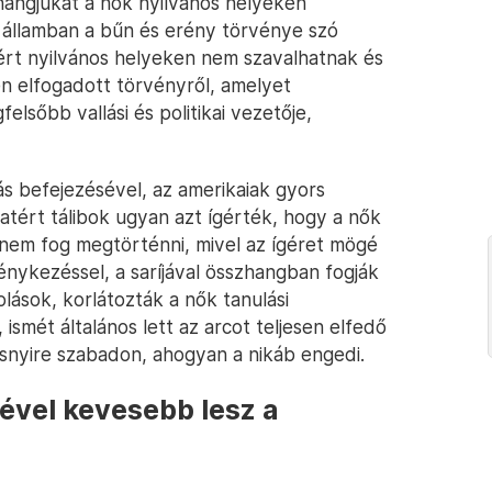
hangjukat a nők nyilvános helyeken
t államban a bűn és erény törvénye szó
ezért nyilvános helyeken nem szavalhatnak és
 elfogadott törvényről, amelyet
felsőbb vallási és politikai vezetője,
s befejezésével, az amerikaiak gyors
atért tálibok ugyan azt ígérték, hogy a nők
ez nem fog megtörténni, mivel az ígéret mögé
énykezéssel, a saríjával összhangban fogják
zolások, korlátozták a nők tanulási
 ismét általános lett az arcot teljesen elfedő
snyire szabadon, ahogyan a nikáb engedi.
sével kevesebb lesz a