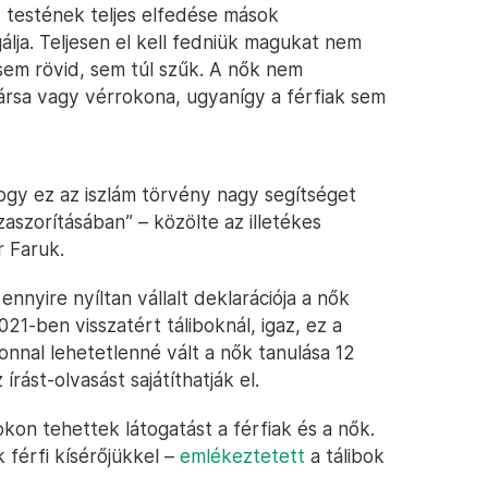
k testének teljes elfedése mások
ja. Teljesen el kell fedniük magukat nem
 sem rövid, sem túl szűk. A nők nem
társa vagy vérrokona, ugyanígy a férfiak sem
hogy ez az iszlám törvény nagy segítséget
aszorításában” – közölte az illetékes
r Faruk.
ennyire nyíltan vállalt deklarációja a nők
21-ben visszatért táliboknál, igaz, ez a
onnal lehetetlenné vált a nők tanulása 12
rást-olvasást sajátíthatják el.
on tehettek látogatást a férfiak és a nők.
 férfi kísérőjükkel –
emlékeztetett
a tálibok