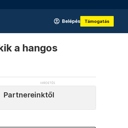
Belépés
Támogatás
ekik a hangos
Partnereinktől