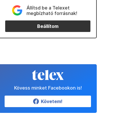
Állítsd be a Telexet
megbízható forrásnak!
Beállítom
Kövess minket Facebookon is!
Követem!