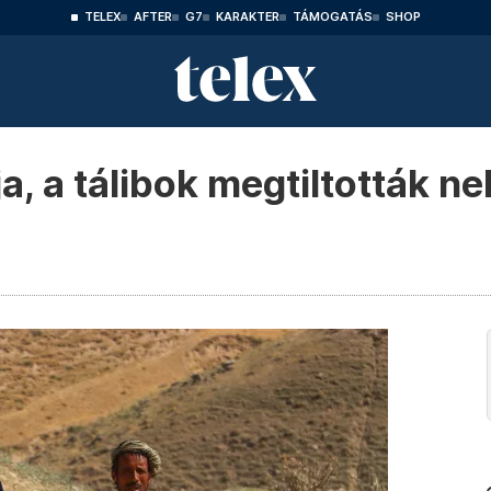
TELEX
AFTER
G7
KARAKTER
TÁMOGATÁS
SHOP
ja, a tálibok megtiltották n