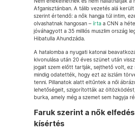
Nem énekelhetnek és nem hallathatják a 
Afganisztánban. A tálib vezetés alá kerül
szerint értendő: a nők hangja túl intim, 
olvashatnak hangosan –
írta
a CNN a héten
jóváhagyott a 35 milliós muszlim ország leg
Hibatulla Ahundzáda.
A hatalomba a nyugati katonai beavatkozá
kivonulása után 20 éves szünet után vissz
jogait szem előtt tartják, sejthető volt, 
mindig odatették, hogy ezt az iszlám törv
tenni. Pillanatok alatt eltűntek a női ábrá
lehetőségeit, szigorították az öltözködést,
burka, amely még a szemet sem hagyja ré
Faruk szerint a nők elfedé
kísértés