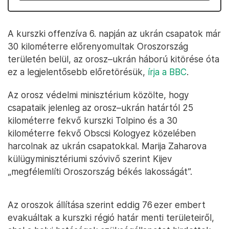
A kurszki offenzíva 6. napján az ukrán csapatok már
30 kilométerre előrenyomultak Oroszország
területén belül, az orosz–ukrán háború kitörése óta
ez a legjelentősebb előretörésük,
írja a BBC
.
Az orosz védelmi minisztérium közölte, hogy
csapataik jelenleg az orosz–ukrán határtól 25
kilométerre fekvő kurszki Tolpino és a 30
kilométerre fekvő Obscsi Kologyez közelében
harcolnak az ukrán csapatokkal. Marija Zaharova
külügyminisztériumi szóvivő szerint Kijev
„megfélemlíti Oroszország békés lakosságát”.
Az oroszok állítása szerint eddig 76 ezer embert
evakuáltak a kurszki régió határ menti területeiről,