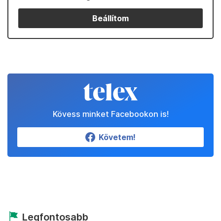
Beállítom
Kövess minket Facebookon is!
Követem!
Legfontosabb