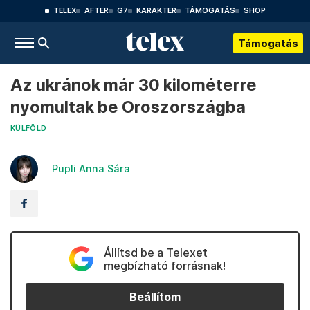
TELEX
AFTER
G7
KARAKTER
TÁMOGATÁS
SHOP
Támogatás
Az ukránok már 30 kilométerre
nyomultak be Oroszországba
KÜLFÖLD
Pupli Anna Sára
Állítsd be a Telexet
megbízható forrásnak!
Beállítom