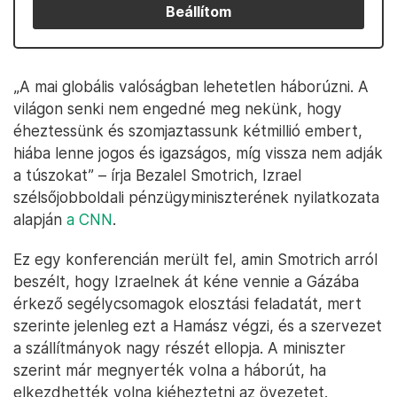
Beállítom
„A mai globális valóságban lehetetlen háborúzni. A
világon senki nem engedné meg nekünk, hogy
éheztessünk és szomjaztassunk kétmillió embert,
hiába lenne jogos és igazságos, míg vissza nem adják
a túszokat” – írja Bezalel Smotrich, Izrael
szélsőjobboldali pénzügyminiszterének nyilatkozata
alapján
a CNN
.
Ez egy konferencián merült fel, amin Smotrich arról
beszélt, hogy Izraelnek át kéne vennie a Gázába
érkező segélycsomagok elosztási feladatát, mert
szerinte jelenleg ezt a Hamász végzi, és a szervezet
a szállítmányok nagy részét ellopja. A miniszter
szerint már megnyerték volna a háborút, ha
elkezdhették volna kiéheztetni az övezetet.