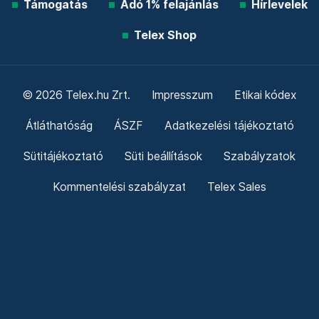
Támogatás
Adó 1% felajánlás
Hírlevelek
Telex Shop
© 2026 Telex.hu Zrt.
Impresszum
Etikai kódex
Átláthatóság
ÁSZF
Adatkezelési tájékoztató
Sütitájékoztató
Süti beállítások
Szabályzatok
Kommentelési szabályzat
Telex Sales