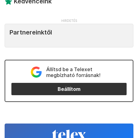
Kedvenceink
Partnereinktől
Állítsd be a Telexet
megbízható forrásnak!
Beállítom