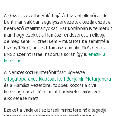
A Gézai övezetbe való bejárást Izrael ellenőrzi, de
bent már valóban segélyszervezetek osztják szét a
beérkező szállítmányokat. Bár korábban is felmerült
már, hogy ezeket a Hamász rendszeresen ellopja,
de még senki – Izrael sem – mutatott be semmiféle
bizonyítékot, ami ezt támasztaná alá. Eközben az
ENSZ szerint Izrael háborúja során így is
éhezik a
lakosság
,
A Nemzetközi Büntetőbíróság ügyésze
elfogatóparancs kiadását kéri Benjámin Netanjahura
és a Hamász vezetőire, többek között a civil
lakosság éheztetése, mint hadviselési módszer
elkövetése miatt.
Ezeket a vádakat az izraeli miniszterelnök tagadja.