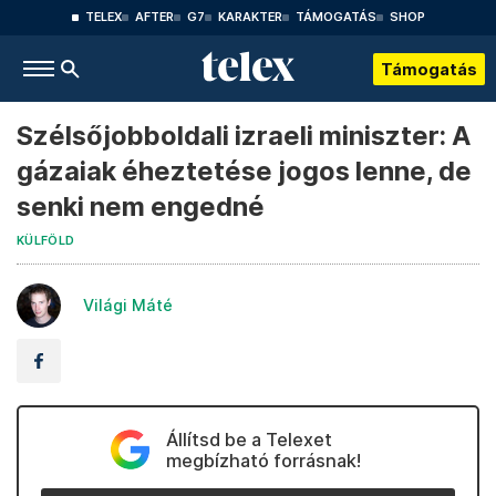
TELEX
AFTER
G7
KARAKTER
TÁMOGATÁS
SHOP
Támogatás
Szélsőjobboldali izraeli miniszter: A
gázaiak éheztetése jogos lenne, de
senki nem engedné
KÜLFÖLD
Világi Máté
Állítsd be a Telexet
megbízható forrásnak!