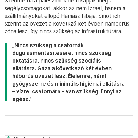
Szerinte ha a palesztinok nem kapják meg a
segélycsomagokat, akkor az nem Izrael, hanem a
szállítmányokat ellopó Hamász hibája. Smotrich
szerint az övezet a követkző két évben hámborús
zóna lesz, így nincs szükség az infrastruktúrára.
„Nincs szükség a csatornák
dugulásmentesítésére, nincs szükség
oktatásra, nincs szükség szociális
ellátásra. Gáza a következő két évben
háborús övezet lesz. Élelemre, némi
gyógyszerre és minimális higiéniai ellátásra
– vízre, csatornára – van szükség. Ennyi az
egész.”