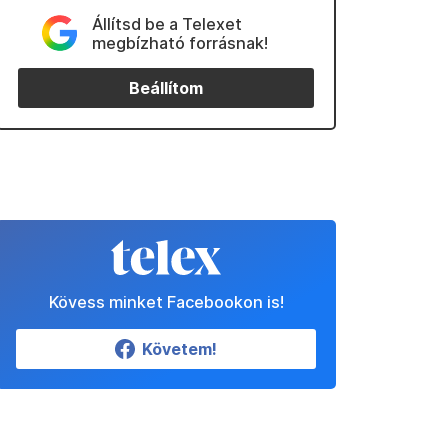
Állítsd be a Telexet
megbízható forrásnak!
Beállítom
Kövess minket Facebookon is!
Követem!