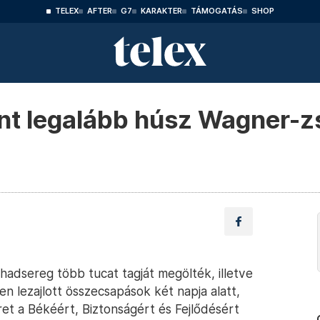
TELEX
AFTER
G7
KARAKTER
TÁMOGATÁS
SHOP
int legalább húsz Wagner-z
adsereg több tucat tagját megölték, illetve
n lezajlott összecsapások két napja alatt,
ret a Békéért, Biztonságért és Fejlődésért