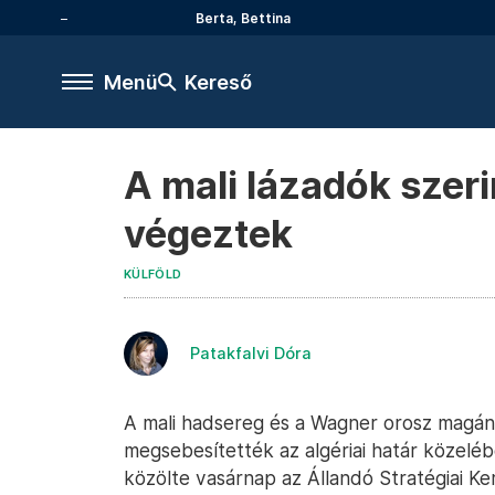
Berta, Bettina
Menü
Kereső
A mali lázadók szer
végeztek
KÜLFÖLD
Patakfalvi Dóra
A mali hadsereg és a Wagner orosz magánh
megsebesítették az algériai határ közelébe
közölte vasárnap az Állandó Stratégiai Ke