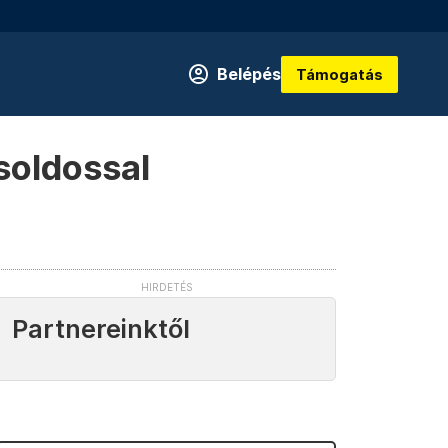
Belépés
Támogatás
soldossal
Partnereinktől