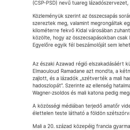
(CSP-PSD) nevű tuareg lázadószervezet, 
Közleményük szerint az összecsapás sorá
szereztek meg, valamint megrongáltak egy
kilométerre fekvő Kidal városában zuhant
közölte, hogy az összecsapásokban csak k
Egyelőre egyik fél beszámolóját sem lehet
Az északi Azawad régió elszakadásáért 
Elmaouloud Ramadane azt mondta, a kétna
zajlott, és a lázadók „szétverték a mali h
hadoszlopát”. Szerinte az ellenség hatal
Wagner-zsoldos és mali katona pedig meg
A közösségi médiában terjedő amatőr vid
élettelen teste látható a földön szétszórv
Mali a 20. század közepéig francia gyarma