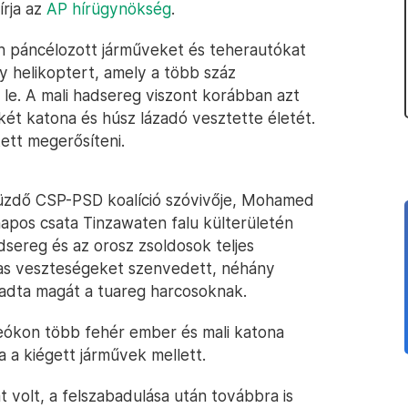
írja az
AP hírügynökség
.
n páncélozott járműveket és teherautókat
 helikoptert, amely a több száz
 le. A mali hadsereg viszont korábban azt
ét katona és húsz lázadó vesztette életét.
ett megerősíteni.
küzdő CSP-PSD koalíció szóvivője, Mohamed
pos csata Tinzawaten falu külterületén
adsereg és az orosz zsoldosok teljes
mas veszteségeket szenvedett, néhány
adta magát a tuareg harcosoknak.
eókon több fehér ember és mali katona
a a kiégett járművek mellett.
t volt, a felszabadulása után továbbra is