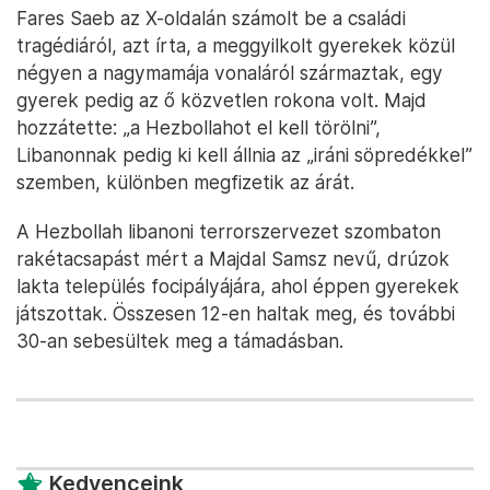
Fares Saeb az X-oldalán számolt be a családi
tragédiáról, azt írta, a meggyilkolt gyerekek közül
négyen a nagymamája vonaláról származtak, egy
gyerek pedig az ő közvetlen rokona volt. Majd
hozzátette: „a Hezbollahot el kell törölni”,
Libanonnak pedig ki kell állnia az „iráni söpredékkel”
szemben, különben megfizetik az árát.
A Hezbollah libanoni terrorszervezet szombaton
rakétacsapást mért a Majdal Samsz nevű, drúzok
lakta település focipályájára, ahol éppen gyerekek
játszottak. Összesen 12-en haltak meg, és további
30-an sebesültek meg a támadásban.
Kedvenceink