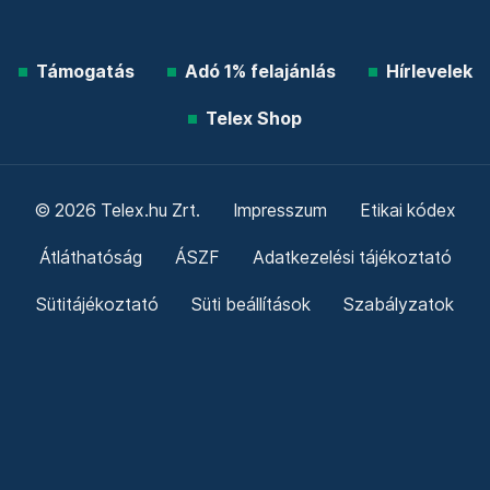
Támogatás
Adó 1% felajánlás
Hírlevelek
Telex Shop
© 2026 Telex.hu Zrt.
Impresszum
Etikai kódex
Átláthatóság
ÁSZF
Adatkezelési tájékoztató
Sütitájékoztató
Süti beállítások
Szabályzatok
Kommentelési szabályzat
Telex Sales