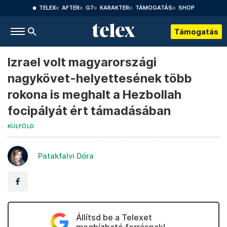
TELEX
AFTER
G7
KARAKTER
TÁMOGATÁS
SHOP
Támogatás
Izrael volt magyarországi
nagykövet-helyettesének több
rokona is meghalt a Hezbollah
focipályát ért támadásában
KÜLFÖLD
Patakfalvi Dóra
Állítsd be a Telexet