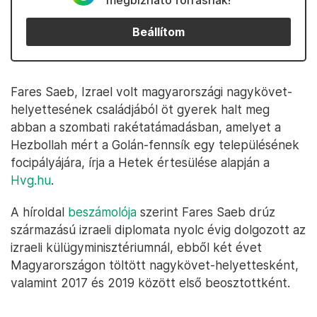
megbízható forrásnak!
Beállítom
Fares Saeb, Izrael volt magyarországi nagykövet-
helyettesének családjából öt gyerek halt meg
abban a szombati rakétatámadásban, amelyet a
Hezbollah mért a Golán-fennsík egy településének
focipályájára, írja a Hetek értesülése alapján a
Hvg.hu
.
A híroldal
beszámolója
szerint Fares Saeb drúz
származású izraeli diplomata nyolc évig dolgozott az
izraeli külügyminisztériumnál, ebből két évet
Magyarországon töltött nagykövet-helyettesként,
valamint 2017 és 2019 között első beosztottként.