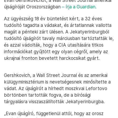
Evan Gershkovichot, a Wall Street Journal amerikai
újságíróját Oroszországban
– írja a Guardian.
Az ügyészség 18 év büntetést kért, a 32 éves
tudósító tagadta a vádakat, és ártatlannak vallotta
magát a pénteki zárt ülésen. A Jekatyerinburgból
tudósító újságírót tavaly márciusban tartóztatták le,
és azzal vádolták, hogy a CIA utasítására titkos
információkat gyűjtött egy olyan cégről, amely az
ukrajnai fronton bevetett harckocsikat gyárt.
Gershkovich, a Wall Street Journal és az amerikai
külügyminisztérium is nevetségesnek minősítette a
vádat. Az újságírót a hírhedt moszkvai Lefortovo
börtönben tartották fogva, de a bírósági
tárgyalásra visszaszállították Jekatyerinburgba.
„Evan újságíró, függetlenül attól, hogy az orosz