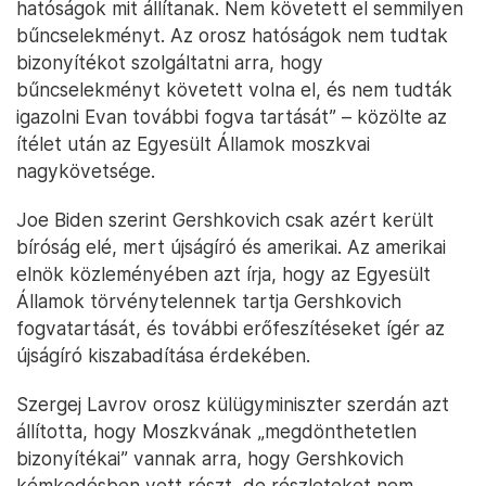
hatóságok mit állítanak. Nem követett el semmilyen
bűncselekményt. Az orosz hatóságok nem tudtak
bizonyítékot szolgáltatni arra, hogy
bűncselekményt követett volna el, és nem tudták
igazolni Evan további fogva tartását” – közölte az
ítélet után az Egyesült Államok moszkvai
nagykövetsége.
Joe Biden szerint Gershkovich csak azért került
bíróság elé, mert újságíró és amerikai. Az amerikai
elnök közleményében azt írja, hogy az Egyesült
Államok törvénytelennek tartja Gershkovich
fogvatartását, és további erőfeszítéseket ígér az
újságíró kiszabadítása érdekében.
Szergej Lavrov orosz külügyminiszter szerdán azt
állította, hogy Moszkvának „megdönthetetlen
bizonyítékai” vannak arra, hogy Gershkovich
kémkedésben vett részt, de részleteket nem