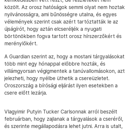
közölt. Az orosz hatóságok semmi olyat nem hoztak
nyilvánosságra, ami bűnösségre utalna, és egyes
vélemények szerint csak azért tartóztatták le az
újságírót, hogy aztán elcseréljék a nyugati
börtönökben fogva tartott orosz hírszerzőkért és
merénylőkért.
A Guardian szerint az, hogy a mostani tárgyalásokat
több mint egy hónappal előbbre hozták, és
villámgyorsan végigmentek a tanúvallomásokon, azt
jelezheti, hogy nyélbe üthetik a csereüzletet.
Oroszország a bírósági eljárást ilyen esetekben a
csere előtt lezárja.
Vlagyimir Putyin Tucker Carlsonnak arról beszélt
februárban, hogy zajlanak a tárgyalások a cseréről,
és szerinte megállapodásra lehet jutni. Arra is utalt,