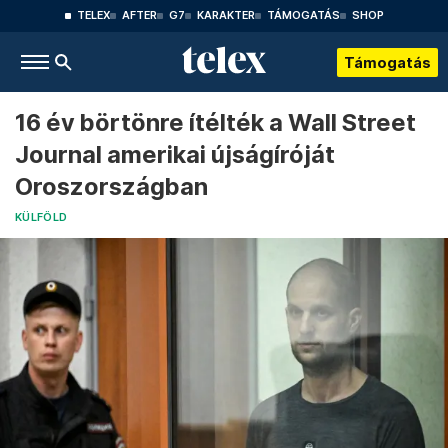
TELEX
AFTER
G7
KARAKTER
TÁMOGATÁS
SHOP
Támogatás
16 év börtönre ítélték a Wall Street
Journal amerikai újságíróját
Oroszországban
KÜLFÖLD