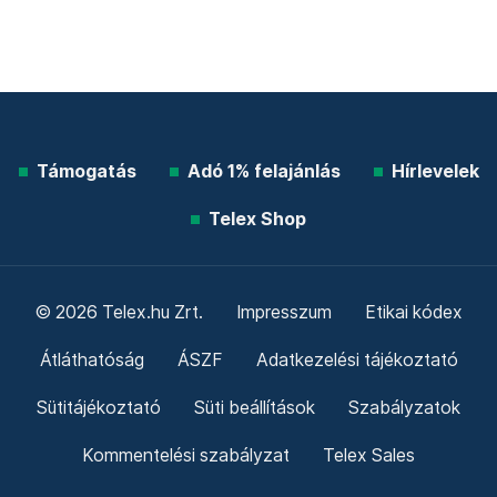
Támogatás
Adó 1% felajánlás
Hírlevelek
Telex Shop
© 2026 Telex.hu Zrt.
Impresszum
Etikai kódex
Átláthatóság
ÁSZF
Adatkezelési tájékoztató
Sütitájékoztató
Süti beállítások
Szabályzatok
Kommentelési szabályzat
Telex Sales