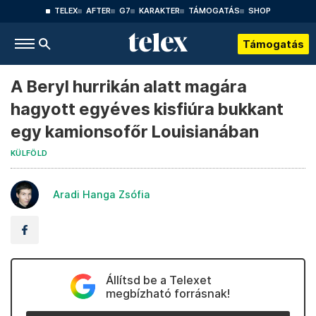
TELEX
AFTER
G7
KARAKTER
TÁMOGATÁS
SHOP
Támogatás
A Beryl hurrikán alatt magára
hagyott egyéves kisfiúra bukkant
egy kamionsofőr Louisianában
KÜLFÖLD
Aradi Hanga Zsófia
Állítsd be a Telexet
megbízható forrásnak!