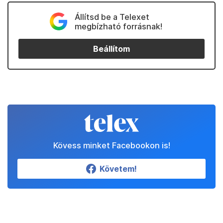
Állítsd be a Telexet
megbízható forrásnak!
Beállítom
Kövess minket Facebookon is!
Követem!