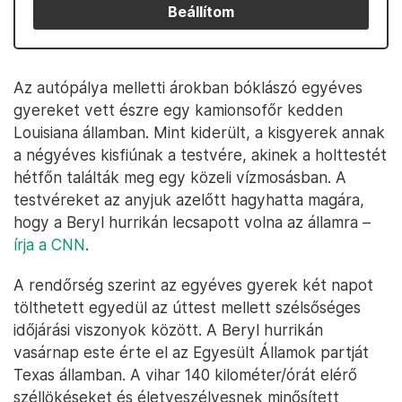
Beállítom
Az autópálya melletti árokban bóklászó egyéves
gyereket vett észre egy kamionsofőr kedden
Louisiana államban. Mint kiderült, a kisgyerek annak
a négyéves kisfiúnak a testvére, akinek a holttestét
hétfőn találták meg egy közeli vízmosásban. A
testvéreket az anyjuk azelőtt hagyhatta magára,
hogy a Beryl hurrikán lecsapott volna az államra –
írja a CNN
.
A rendőrség szerint az egyéves gyerek két napot
tölthetett egyedül az úttest mellett szélsőséges
időjárási viszonyok között. A Beryl hurrikán
vasárnap este érte el az Egyesült Államok partját
Texas államban. A vihar 140 kilométer/órát elérő
széllökéseket és életveszélyesnek minősített