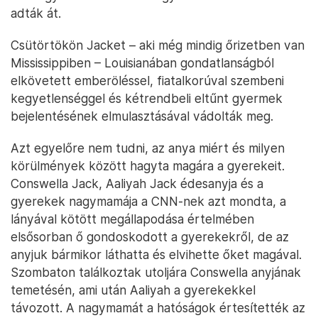
adták át.
Csütörtökön Jacket – aki még mindig őrizetben van
Mississippiben – Louisianában gondatlanságból
elkövetett emberöléssel, fiatalkorúval szembeni
kegyetlenséggel és kétrendbeli eltűnt gyermek
bejelentésének elmulasztásával vádolták meg.
Azt egyelőre nem tudni, az anya miért és milyen
körülmények között hagyta magára a gyerekeit.
Conswella Jack, Aaliyah Jack édesanyja és a
gyerekek nagymamája a CNN-nek azt mondta, a
lányával kötött megállapodása értelmében
elsősorban ő gondoskodott a gyerekekről, de az
anyjuk bármikor láthatta és elvihette őket magával.
Szombaton találkoztak utoljára Conswella anyjának
temetésén, ami után Aaliyah a gyerekekkel
távozott. A nagymamát a hatóságok értesítették az