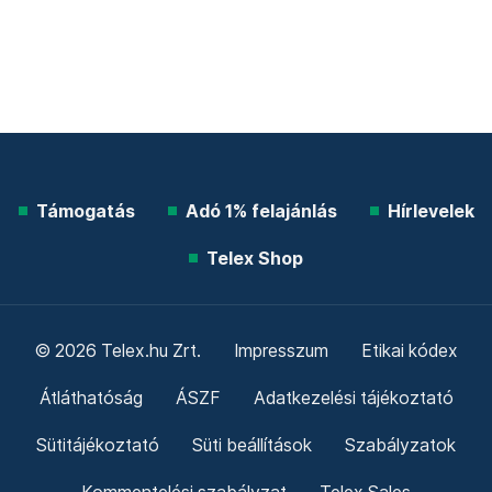
Támogatás
Adó 1% felajánlás
Hírlevelek
Telex Shop
© 2026 Telex.hu Zrt.
Impresszum
Etikai kódex
Átláthatóság
ÁSZF
Adatkezelési tájékoztató
Sütitájékoztató
Süti beállítások
Szabályzatok