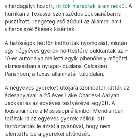
vihardagályt hozott,
milliók maradtak áram nélkül
. A
hurrikán a Texassal szomszédos Louisianában is
pusztított, rengeteg eső zúdult az államra, amit
viharos széllökések kísértek.
A hatóságok hétfőn indítottak nyomozást, miután
egy négyéves gyerek holttestére bukkantak az I-
10-es autópálya melletti egyik pihenőhely mögötti
vízmosásban a nyugat-louisianai Calcasieu
Parishben, a texasi államhatár túloldalán.
A négyéves gyereket utoljára szombaton látták az
édesanyjával, a 25 éves Lake Charles-i Aaliyah
Jackkel és az egyéves testvérével együtt. A
lousianai nőre a Mississippi állambeli Meridianban
találtak rá az egyéves gyerek nélkül, ott
tartóztatták le azzal a gyanúval, hogy nem
jelentette be a gyerekei eltűnését.