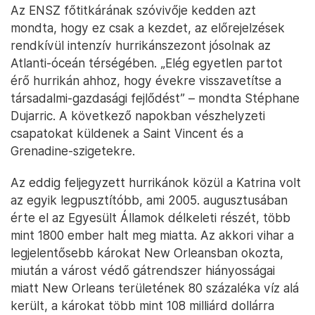
Az ENSZ főtitkárának szóvivője kedden azt
mondta, hogy ez csak a kezdet, az előrejelzések
rendkívül intenzív hurrikánszezont jósolnak az
Atlanti-óceán térségében. „Elég egyetlen partot
érő hurrikán ahhoz, hogy évekre visszavetítse a
társadalmi-gazdasági fejlődést” – mondta Stéphane
Dujarric. A következő napokban vészhelyzeti
csapatokat küldenek a Saint Vincent és a
Grenadine-szigetekre.
Az eddig feljegyzett hurrikánok közül a Katrina volt
az egyik legpusztítóbb, ami 2005. augusztusában
érte el az Egyesült Államok délkeleti részét, több
mint 1800 ember halt meg miatta. Az akkori vihar a
legjelentősebb károkat New Orleansban okozta,
miután a várost védő gátrendszer hiányosságai
miatt New Orleans területének 80 százaléka víz alá
került, a károkat több mint 108 milliárd dollárra