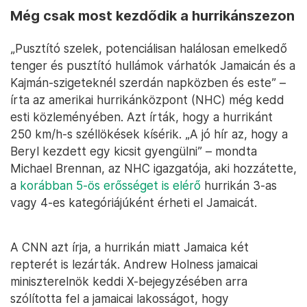
Még csak most kezdődik a hurrikánszezon
„Pusztító szelek, potenciálisan halálosan emelkedő
tenger és pusztító hullámok várhatók Jamaicán és a
Kajmán-szigeteknél szerdán napközben és este” –
írta az amerikai hurrikánközpont (NHC) még kedd
esti közleményében. Azt írták, hogy a hurrikánt
250 km/h-s széllökések kísérik. „A jó hír az, hogy a
Beryl kezdett egy kicsit gyengülni” – mondta
Michael Brennan, az NHC igazgatója, aki hozzátette,
a
korábban 5-ös erősséget is elérő
hurrikán 3-as
vagy 4-es kategóriájúként érheti el Jamaicát.
A CNN azt írja, a hurrikán miatt Jamaica két
repterét is lezárták. Andrew Holness jamaicai
miniszterelnök keddi X-bejegyzésében arra
szólította fel a jamaicai lakosságot, hogy