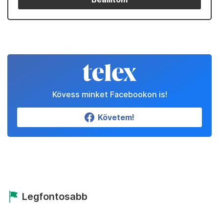
Kövess minket Facebookon is!
Követem!
Legfontosabb