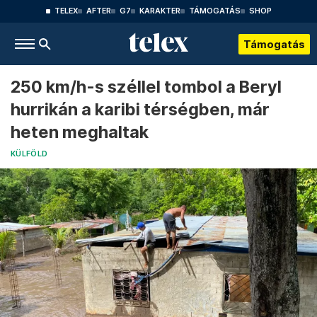
TELEX
AFTER
G7
KARAKTER
TÁMOGATÁS
SHOP
Támogatás
250 km/h-s széllel tombol a Beryl
hurrikán a karibi térségben, már
heten meghaltak
KÜLFÖLD