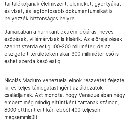
tartalékoljanak élelmiszert, elemeket, gyertyákat
és vizet, és legfontosabb dokumentumaikat is
helyezzék biztonságos helyre.
Jamaicában a hurrikánt extrém időjárás, heves
esőzések, villámárvizek is kísérik. Az előrejelzések
szerint szerda estig 100-200 milliméter, de az
elszigetelt területeken akár 300 milliméter eső is
eshet szerda késő estig.
Nicolás Maduro venezuelai elnök részvétét fejezte
ki, és teljes támogatást ígért az áldozatok
családjainak. Azt mondta, hogy Venezuelában négy
embert még mindig eltűntként tartanak számon,
8000 otthont ért kár, ebből 400 teljesen
megsemmisült.