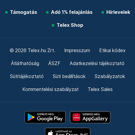
Támogatás
Adó 1% felajánlás
Hírlevelek
Telex Shop
© 2026 Telex.hu Zrt.
Impresszum
Etikai kódex
Átláthatóság
ÁSZF
Adatkezelési tájékoztató
Sütitájékoztató
Süti beállítások
Szabályzatok
Kommentelési szabályzat
Telex Sales