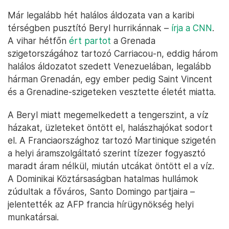
Már legalább hét halálos áldozata van a karibi
térségben pusztító Beryl hurrikánnak –
írja a CNN
.
A vihar hétfőn
ért partot
a Grenada
szigetországához tartozó Carriacou-n, eddig három
halálos áldozatot szedett Venezuelában, legalább
hárman Grenadán, egy ember pedig Saint Vincent
és a Grenadine-szigeteken vesztette életét miatta.
A Beryl miatt megemelkedett a tengerszint, a víz
házakat, üzleteket öntött el, halászhajókat sodort
el. A Franciaországhoz tartozó Martinique szigetén
a helyi áramszolgáltató szerint tízezer fogyasztó
maradt áram nélkül, miután utcákat öntött el a víz.
A Dominikai Köztársaságban hatalmas hullámok
zúdultak a főváros, Santo Domingo partjaira –
jelentették az AFP francia hírügynökség helyi
munkatársai.