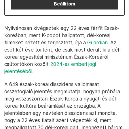
Beállítom
Nyilvánosan kivégeztek egy 22 éves férfit Észak-
Koreában, mert K-popot hallgatott, dél-koreai
filmeket nézett és terjesztett, írja a
Guardian
. Az
eset két éve történt, de csak most derült ki a dél-
koreai egyesítési minisztérium Észak-Koreáról
csütörtökön közölt
2024-es emberi jogi
jelentéséből
.
A 649 észak-koreai disszidens vallomását
összefoglaló jelentés megmutatja, hogyan próbálja
meg visszaszorítani Észak-Korea a nyugati és dél-
koreai kultúra beáramlását az országba. A
jelentésben egy névtelen disszidens azt mondta,
hogy a 22 éves fiatalt azért végezték ki, mert
meghallgatott 70 dél-koreai dalt, megnézett három