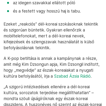
az idegen szavakkal ellátott póló
és a festett vagy hosszú haj is tabu.
Ezeket „reakciós” dél-koreai szokásoknak tekintik
és szigorúan büntetik. Gyakran ellenőrzik a
mobiltelefonokat, mert a dél-koreai nevek,
kifejezések és szlengszavak használatát is külső
befolyásolásnak tekintik.
A K-pop betiltása is annak a kampánynak a része,
amit még Kim Dzsongun apja, Kim Dzsongil indított,
hogy „megvédje” az észak-koreaiakat a nyugati
kultúra befolyásától, írja a
Szabad Ázsia Rádió
.
„A szigorú intézkedések ellenére a dél-koreai
kultúra, sorozatok terjedése megállíthatatlan” –
mondta szöuli újságíróknak egy észak-koreai
disszidens. A huszonéves nő szerint az észak-koreai