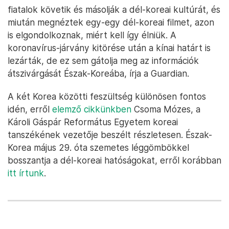
fiatalok követik és másolják a dél-koreai kultúrát, és
miután megnéztek egy-egy dél-koreai filmet, azon
is elgondolkoznak, miért kell így élniük. A
koronavírus-járvány kitörése után a kínai határt is
lezárták, de ez sem gátolja meg az információk
átszivárgását Észak-Koreába, írja a Guardian.
A két Korea közötti feszültség különösen fontos
idén, erről
elemző cikkünkben
Csoma Mózes, a
Károli Gáspár Református Egyetem koreai
tanszékének vezetője beszélt részletesen. Észak-
Korea május 29. óta szemetes léggömbökkel
bosszantja a dél-koreai hatóságokat, erről korábban
itt írtunk
.