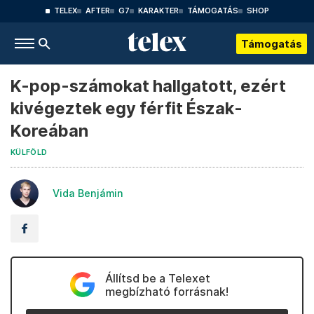
TELEX
AFTER
G7
KARAKTER
TÁMOGATÁS
SHOP
Támogatás
K-pop-számokat hallgatott, ezért
kivégeztek egy férfit Észak-
Koreában
KÜLFÖLD
Vida Benjámin
Állítsd be a Telexet
megbízható forrásnak!