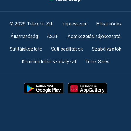
© 2026 Telex.hu Zrt.
Impresszum
Etikai kódex
Átláthatóság
ÁSZF
Adatkezelési tájékoztató
Sütitájékoztató
Süti beállítások
Szabályzatok
Kommentelési szabályzat
Telex Sales