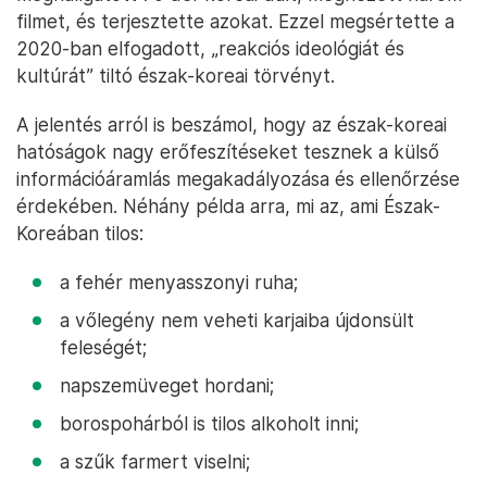
filmet, és terjesztette azokat. Ezzel megsértette a
2020-ban elfogadott, „reakciós ideológiát és
kultúrát” tiltó észak-koreai törvényt.
A jelentés arról is beszámol, hogy az észak-koreai
hatóságok nagy erőfeszítéseket tesznek a külső
információáramlás megakadályozása és ellenőrzése
érdekében. Néhány példa arra, mi az, ami Észak-
Koreában tilos:
a fehér menyasszonyi ruha;
a vőlegény nem veheti karjaiba újdonsült
feleségét;
napszemüveget hordani;
borospohárból is tilos alkoholt inni;
a szűk farmert viselni;