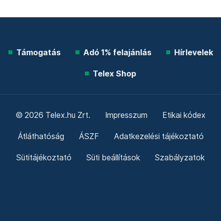
Támogatás
Adó 1% felajánlás
Hírlevelek
Telex Shop
© 2026 Telex.hu Zrt.
Impresszum
Etikai kódex
Átláthatóság
ÁSZF
Adatkezelési tájékoztató
Sütitájékoztató
Süti beállítások
Szabályzatok
Kommentelési szabályzat
Telex Sales