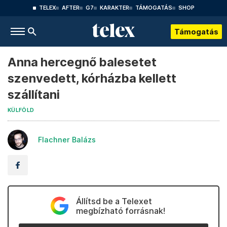
TELEX
AFTER
G7
KARAKTER
TÁMOGATÁS
SHOP
Támogatás
Anna hercegnő balesetet
szenvedett, kórházba kellett
szállítani
KÜLFÖLD
Flachner Balázs
Állítsd be a Telexet
megbízható forrásnak!