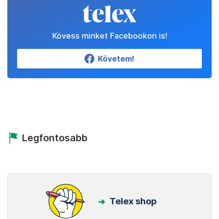
Kövess minket Facebookon is!
Követem!
Legfontosabb
Telex shop