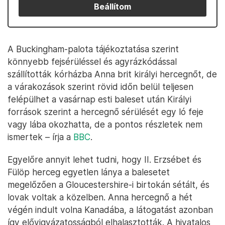
Beállítom
A Buckingham-palota tájékoztatása szerint
könnyebb fejsérüléssel és agyrázkódással
szállították kórházba Anna brit királyi hercegnőt, de
a várakozások szerint rövid időn belül teljesen
felépülhet a vasárnap esti baleset után Királyi
források szerint a hercegnő sérülését egy ló feje
vagy lába okozhatta, de a pontos részletek nem
ismertek – írja a
BBC
.
Egyelőre annyit lehet tudni, hogy II. Erzsébet és
Fülöp herceg egyetlen lánya a balesetet
megelőzően a Gloucestershire-i birtokán sétált, és
lovak voltak a közelben. Anna hercegnő a hét
végén indult volna Kanadába, a látogatást azonban
így elővigyázatosságból elhalasztották. A hivatalos