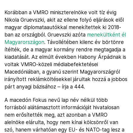
Korábban a VMRO miniszterelnöke volt tíz évig
Nikola Gruevszki, akit az ellene folyó eljárások elől
magyar diplomataautókkal menekítettek ki 2018-
ban az országból. Gruevszki azóta
menekültként él
Magyarországon
. Távollétében kilenc év börtönre
ítélték, de a magyar kormány rendre megtagadja a
kiadatását. Az elmúlt években Habony Árpádnak is
voltak VMRO-közeli médiabefektetései
Macedóniában, a gyanú szerint Magyarországról
irányított reklámköltésekkel járultak hozzá a jobbos
párt anyagi bázisához – írja a 444.
A macedón Fokus nevű lap név nélkül több
forrásból alátámasztott információját hivatalosan
nem erősítették meg, azt azonban a VMRO
alelnöke elárulta, hogy nem kínai kölcsönről van
szó, hanem várhatóan egy EU- és NATO-tag lesz a