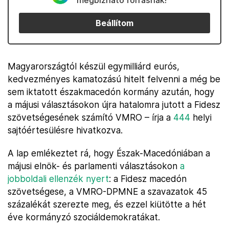
megbízható forrásnak!
Beállítom
Magyarországtól készül egymilliárd eurós,
kedvezményes kamatozású hitelt felvenni a még be
sem iktatott északmacedón kormány azután, hogy
a májusi választásokon újra hatalomra jutott a Fidesz
szövetségesének számító VMRO – írja a
444
helyi
sajtóértesülésre hivatkozva.
A lap emlékeztet rá, hogy Észak-Macedóniában a
májusi elnök- és parlamenti választásokon
a
jobboldali ellenzék nyert
: a Fidesz macedón
szövetségese, a VMRO-DPMNE a szavazatok 45
százalékát szerezte meg, és ezzel kiütötte a hét
éve kormányzó szociáldemokratákat.