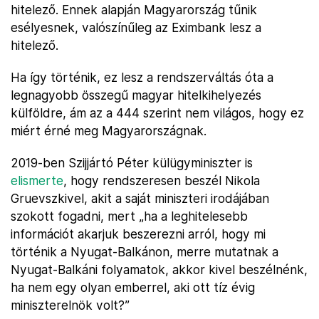
hitelező. Ennek alapján Magyarország tűnik
esélyesnek, valószínűleg az Eximbank lesz a
hitelező.
Ha így történik, ez lesz a rendszerváltás óta a
legnagyobb összegű magyar hitelkihelyezés
külföldre, ám az a 444 szerint nem világos, hogy ez
miért érné meg Magyarországnak.
2019-ben Szijjártó Péter külügyminiszter is
elismerte
, hogy rendszeresen beszél Nikola
Gruevszkivel, akit a saját miniszteri irodájában
szokott fogadni, mert „ha a leghitelesebb
információt akarjuk beszerezni arról, hogy mi
történik a Nyugat-Balkánon, merre mutatnak a
Nyugat-Balkáni folyamatok, akkor kivel beszélnénk,
ha nem egy olyan emberrel, aki ott tíz évig
miniszterelnök volt?”