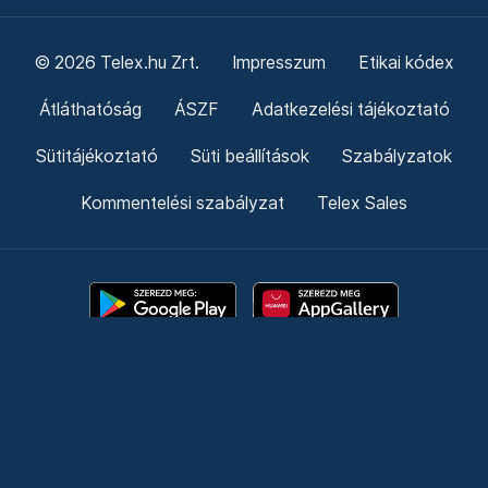
© 2026 Telex.hu Zrt.
Impresszum
Etikai kódex
Átláthatóság
ÁSZF
Adatkezelési tájékoztató
Sütitájékoztató
Süti beállítások
Szabályzatok
Kommentelési szabályzat
Telex Sales