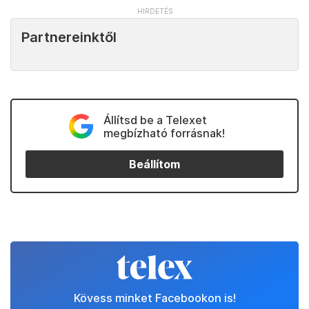
Partnereinktől
Állítsd be a Telexet
megbízható forrásnak!
Beállítom
Kövess minket Facebookon is!