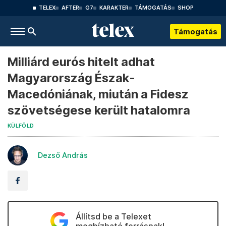
TELEX
AFTER
G7
KARAKTER
TÁMOGATÁS
SHOP
Támogatás
Milliárd eurós hitelt adhat
Magyarország Észak-
Macedóniának, miután a Fidesz
szövetségese került hatalomra
KÜLFÖLD
Dezső András
Állítsd be a Telexet