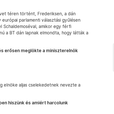
vet téren történt, Frederiksen, a dán
európai parlamenti választási gyűlésen
tel Schaldemoséval, amikor egy férfi
ú a BT dán lapnak elmondta, hogy látták a
, és erősen meglökte a miniszterelnök
ág elnöke aljas cselekedetnek nevezte a
en hiszünk és amiért harcolunk