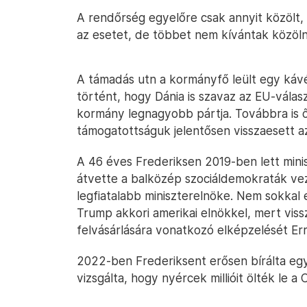
A rendőrség egyelőre csak annyit közölt, h
az esetet, de többet nem kívántak közölni.
A támadás utn a kormányfő leült egy káv
történt, hogy Dánia is szavaz az EU-válas
kormány legnagyobb pártja. Továbbra is 
támogatottságuk jelentősen visszaesett a
A 46 éves Frederiksen 2019-ben lett mini
átvette a balközép szociáldemokraták vez
legfiatalabb miniszterelnöke. Nem sokka
Trump akkori amerikai elnökkel, mert viss
felvásárlására vonatkozó elképzelését E
2022-ben Frederiksent erősen bírálta eg
vizsgálta, hogy nyércek millióit ölték le a 