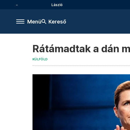
László
Menü
Kereső
Rátámadtak a dán m
KÜLFÖLD