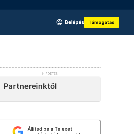
Belépés
Támogatás
Partnereinktől
Állítsd be a Telexet