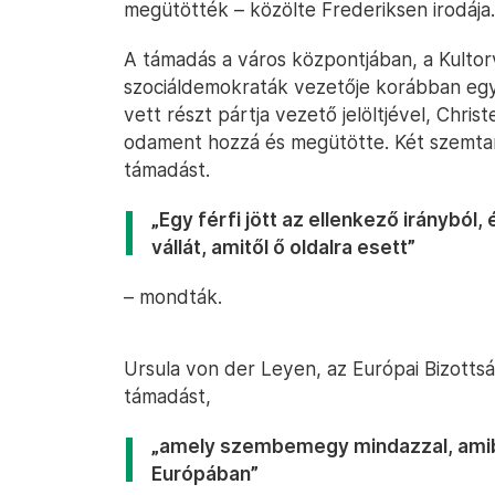
megütötték – közölte Frederiksen irodája.
A támadás a város központjában, a Kultor
szociáldemokraták vezetője korábban egy 
vett részt pártja vezető jelöltjével, Chris
odament hozzá és megütötte. Két szemtan
támadást.
„Egy férfi jött az ellenkező irányból
vállát, amitől ő oldalra esett”
– mondták.
Ursula von der Leyen, az Európai Bizotts
támadást,
„amely szembemegy mindazzal, amib
Európában”