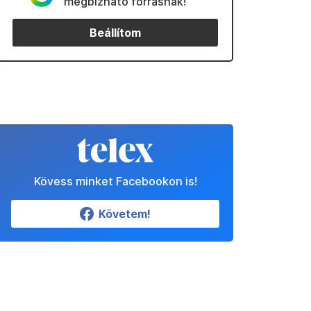
megbízható forrásnak!
Beállítom
Kövess minket Facebookon is!
Követem!