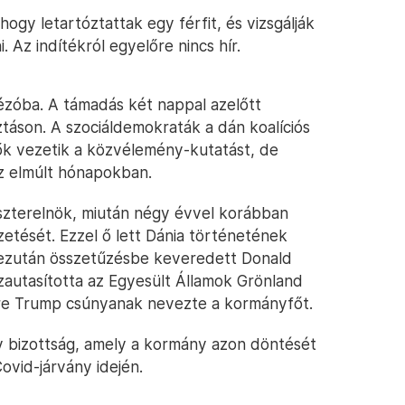
ogy letartóztattak egy férfit, és vizsgálják
 Az indítékról egyelőre nincs hír.
ézóba. A támadás két nappal azelőtt
ztáson. A szociáldemokraták a dán koalíciós
ők vezetik a közvélemény-kutatást, de
z elmúlt hónapokban.
szterelnök, miután négy évvel korábban
etését. Ezzel ő lett Dánia történetének
l ezután összetűzésbe keveredett Donald
zautasította az Egyesült Államok Grönland
rre Trump csúnyanak nevezte a kormányfőt.
y bizottság, amely a kormány azon döntését
Covid-járvány idején.