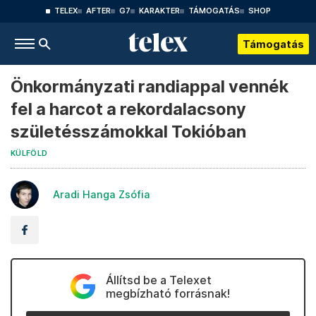
TELEX
AFTER
G7
KARAKTER
TÁMOGATÁS
SHOP
Támogatás
Önkormányzati randiappal vennék
fel a harcot a rekordalacsony
születésszámokkal Tokióban
KÜLFÖLD
Aradi Hanga Zsófia
Állítsd be a Telexet
megbízható forrásnak!