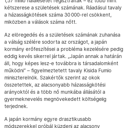
1,57 millió halálesetet regisztráltak – ez több mint
kétszerese a születések számának. Ráadásul tavaly
a házasságkötések száma 30 000-rel csökkent,
miközben a válások száma nőtt.
Az elöregedés és a születések számának zuhanása
a válság szélére sodorta az országot, a japán
kormány erőfeszítései a probléma kezelésére pedig
eddig kevés sikerrel jártak. „Japán annak a határán
áll, hogy képes lesz-e továbbra is társadalomként
működni” – figyelmeztetett tavaly Kisida Fumio
miniszterelnök. Szakértők szerint az okok
összetettek, az alacsonyabb házasságkötési
arányoktól és a több nő munkába állásától a
gyermeknevelés megnövekedett költségeiig
terjednek.
A japán kormány egyre drasztikusabb
módszerekkel próbál küzdeni az alacsony