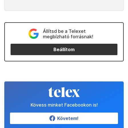
Állítsd be a Telexet
megbízható forrásnak!
Beállítom
Kövess minket Facebookon is!
Követem!