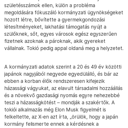
születésszámok ellen, külön a probléma
megoldására fókuszáló kormányzati ügynökségeket
hozott létre, bővítette a gyermekgondozási
létesítményeket, lakhatási támogatás nyújt a
szülőknek, sőt, egyes városok egész egyszerűen
fizetnek azoknak a pároknak, akik gyereket
vállalnak. Tokió pedig appal oldaná meg a helyzetet.
A kormányzati adatok szerint a 20 és 49 év közötti
japánok nagyjából negyede egyedülálló, és bár az
ebben a korban élők rendszeresen kifejezik
házassági vágyukat, az elavult társadalmi hozzáállás
és a növekvő gazdasági nyomás egyre nehezebbé
teszi a házasságkötést – mondják a szakértők. A
tokiói alkalmazás még Elon Musk figyelmét is
felkeltette, az X-en azt írta, „örülök, hogy a japán
kormány felismerte ennek a kérdésnek a