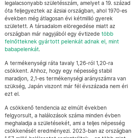
legalacsonyabb születésszám, amelyet a 19. század
óta feljegyeztek az ázsiai országban, ahol 1970-es
években még átlagosan évi kétmillió gyerek
született. A társadalom elöregedése miatt az
országban már nagyjából egy évtizede
több
felnőtteknek gyártott pelenkát adnak el, mint
babapelenkát
.
A termékenységi ráta tavaly 1,26-ról 1,20-ra
csökkent. Ahhoz, hogy egy népesség stabil
maradjon, 2,1-es termékenységi arányszámra van
szükség, Japán viszont már fél évszázada nem éri
ezt el.
A csökkenő tendencia az elmúlt években
felgyorsult, a halálozások száma minden évben
meghaladja a születésekét, ami a teljes népesség
csökkenését eredményezi. 2023-ban az országban