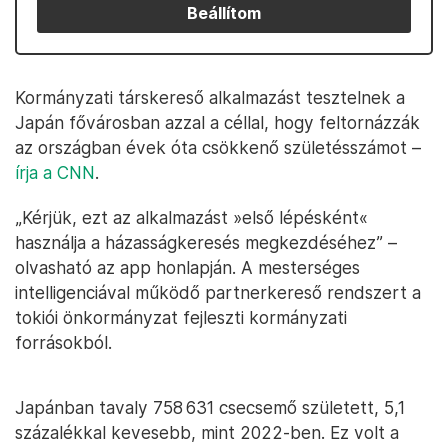
Beállítom
Kormányzati társkereső alkalmazást tesztelnek a
Japán fővárosban azzal a céllal, hogy feltornázzák
az országban évek óta csökkenő születésszámot –
írja a CNN
.
„Kérjük, ezt az alkalmazást »első lépésként«
használja a házasságkeresés megkezdéséhez” –
olvasható az app honlapján. A mesterséges
intelligenciával működő partnerkereső rendszert a
tokiói önkormányzat fejleszti kormányzati
forrásokból.
Japánban tavaly 758 631 csecsemő született, 5,1
százalékkal kevesebb, mint 2022-ben. Ez volt a