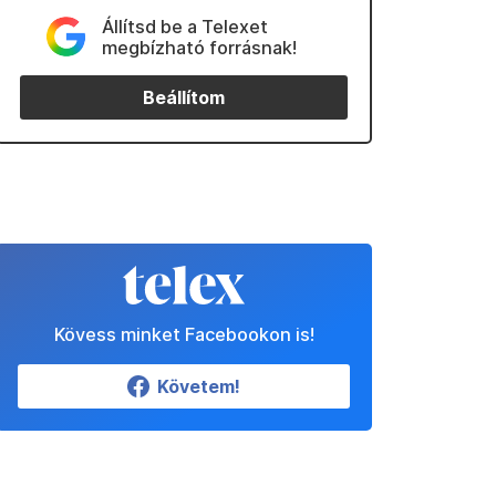
Állítsd be a Telexet
megbízható forrásnak!
Beállítom
Kövess minket Facebookon is!
Követem!