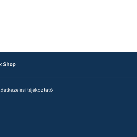
x Shop
datkezelési tájékoztató
zat
Telex Sales