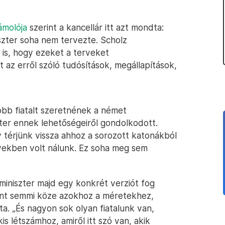
molója
szerint a kancellár itt azt mondta:
szter soha nem tervezte. Scholz
t is, hogy ezeket a terveket
nt az erről szóló tudósítások, megállapítások,
 több fiatalt szeretnének a német
ter ennek lehetőségeiről gondolkodott.
 térjünk vissza ahhoz a sorozott katonákból
vekben volt nálunk. Ez soha meg sem
iniszter majd egy konkrét verziót fog
zont semmi köze azokhoz a méretekhez,
ta. „És nagyon sok olyan fiatalunk van,
is létszámhoz, amiről itt szó van, akik