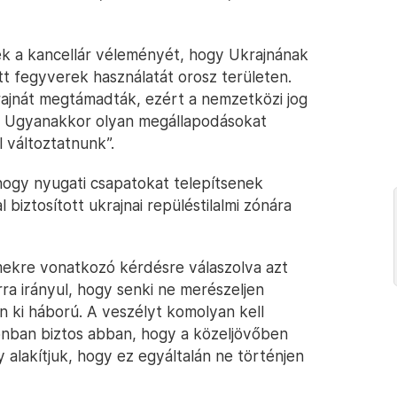
ték a kancellár véleményét, hogy Ukrajnának
ott fegyverek használatát orosz területen.
krajnát megtámadták, ezért a nemzetközi jog
n. Ugyanakkor olyan megállapodásokat
 változtatnunk”.
 hogy nyugati csapatokat telepítsenek
 biztosított ukrajnai repüléstilalmi zónára
mekre vonatkozó kérdésre válaszolva azt
rra irányul, hogy senki ne merészeljen
ön ki háború. A veszélyt komolyan kell
onban biztos abban, hogy a közeljövőben
y alakítjuk, hogy ez egyáltalán ne történjen