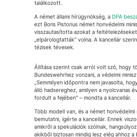
találkozott.
A német állami hírügynökség, a
DPA beszá
ezt Boris Pistorius német honvédelmi mini
visszautasította azokat a feltételezéseke
„elpárologtatták” volna. A kancellár szeri
tézisek tévesek.
Állítása szerint csak arról volt szó, hogy
Bundeswehrhez vonzani, a védelmi minisz
„Semmilyen időpontra nem javasolta, hogy
álló hadsereghez, amilyen a nyolcvanas é
fordult a fejében” – mondta a kancellár.
Több modell van, és a német honvédelmi m
bemutatni, ígérte a kancellár. Ennek vis
amikről a spekulációk szólnak, hangsúlyoz
akikből biztosan mindig lesz elég ahhoz a k