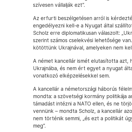
szívesen vállalják ezt”.
Az erfurti beszélgetésen arról is kérdez
engedélyezni kell-e a Nyugat által szállít
Scholz erre diplomatikusan válaszolt: „U
szerint számos cselekvési lehetősége va
kötöttünk Ukrajnával, amelyeken nem kell
A német kancellár ismét elutasította azt,
Ukrajnába, és nem ért egyet a nyugat által
vonatkozó elképzelésekkel sem.
A kancellár a németországi háborús félel
mondta: a szövetségi kormány politikája a
támadást intézni a NATO ellen, és ne törj
vennünk – mondta Scholz, a kancellár az
nem történik semmi, „és ezt a politikát úg
meg”.