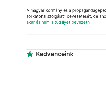
A magyar kormány és a propagandagépeze
sorkatonai szolgálat” bevezetését, de ah
akar és nem is tud ilyet bevezetni
.
Kedvenceink