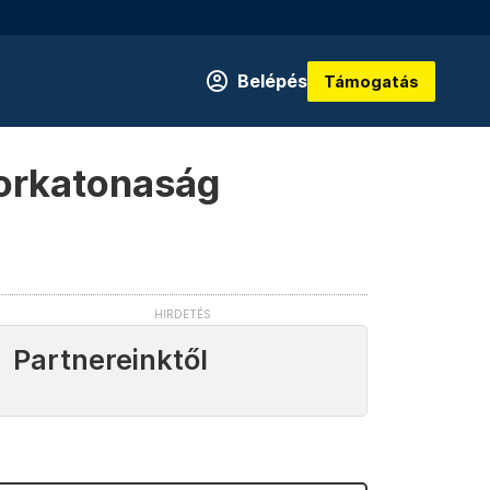
Belépés
Támogatás
sorkatonaság
Partnereinktől