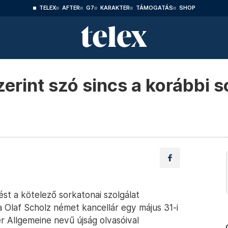
TELEX
AFTER
G7
KARAKTER
TÁMOGATÁS
SHOP
zerint szó sincs a korábbi 
st a kötelező sorkatonai szolgálat
Olaf Scholz német kancellár egy május 31-i
r Allgemeine nevű újság olvasóival