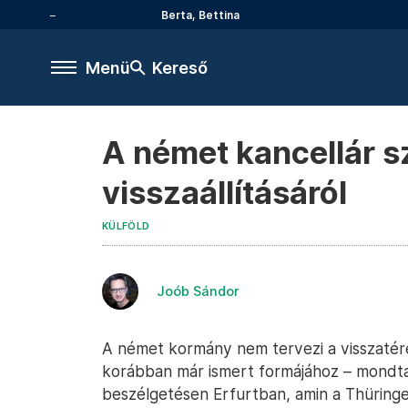
Berta, Bettina
Menü
Kereső
A német kancellár s
visszaállításáról
KÜLFÖLD
Joób Sándor
A német kormány nem tervezi a visszatéré
korábban már ismert formájához – mondta 
beszélgetésen Erfurtban, amin a Thüringe