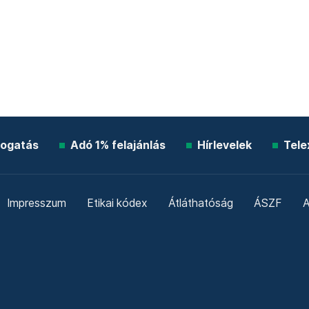
ogatás
Adó 1% felajánlás
Hírlevelek
Tele
Impresszum
Etikai kódex
Átláthatóság
ÁSZF
A
Süti beállítások
Szabályzatok
Kommentelési szabály