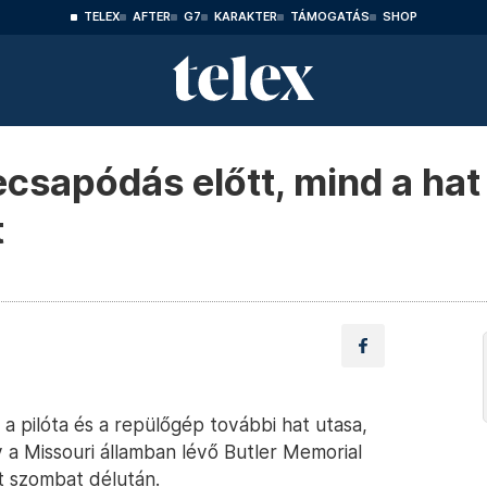
TELEX
AFTER
G7
KARAKTER
TÁMOGATÁS
SHOP
ecsapódás előtt, mind a hat 
t
 a pilóta és a repülőgép további hat utasa,
y a Missouri államban lévő Butler Memorial
nt szombat délután.