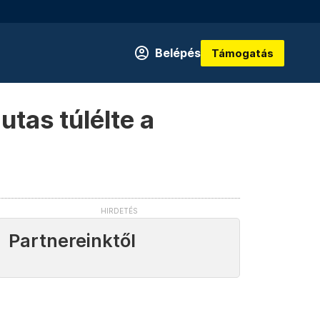
Belépés
Támogatás
utas túlélte a
Partnereinktől