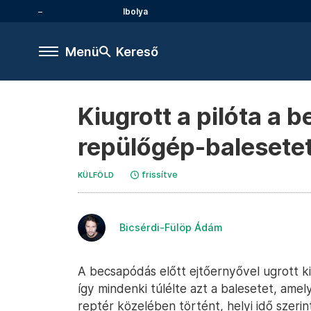
Ibolya
Menü
Kereső
Kiugrott a pilóta a b
repülőgép-balesete
frissítve
KÜLFÖLD
Bicsérdi-Fülöp Ádám
A becsapódás előtt ejtőernyővel ugrott ki
így mindenki túlélte azt a balesetet, amel
reptér közelében történt, helyi idő szeri