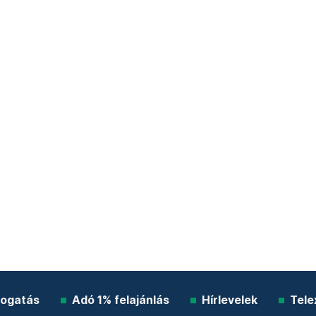
ogatás
Adó 1% felajánlás
Hírlevelek
Tele