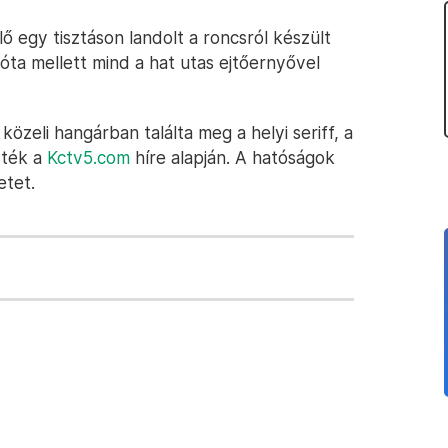
 egy tisztáson landolt a roncsról készült
lóta mellett mind a hat utas ejtőernyővel
özeli hangárban találta meg a helyi seriff, a
dték a
Kctv5.com
híre alapján. A hatóságok
etet.