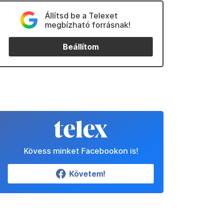
Állítsd be a Telexet
megbízható forrásnak!
Beállítom
Kövess minket Facebookon is!
Követem!