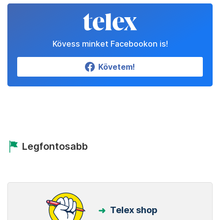
Kövess minket Facebookon is!
Követem!
Legfontosabb
Telex shop