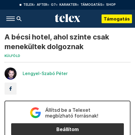
TELEX
AFTER
G7
KARAKTER
TÁMOGATÁS
SHOP
Támogatás
A bécsi hotel, ahol szinte csak
menekültek dolgoznak
KÜLFÖLD
Lengyel-Szabó Péter
Állítsd be a Telexet
megbízható forrásnak!
Beállítom