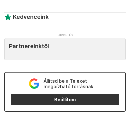
Kedvenceink
Partnereinktől
Állítsd be a Telexet
megbízható forrásnak!
Beállítom