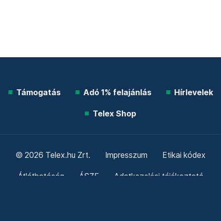
Támogatás
Adó 1% felajánlás
Hírlevelek
Telex Shop
© 2026 Telex.hu Zrt.
Impresszum
Etikai kódex
Átláthatóság
ÁSZF
Adatkezelési tájékoztató
Sütitájékoztató
Süti beállítások
Szabályzatok
Kommentelési szabályzat
Telex Sales