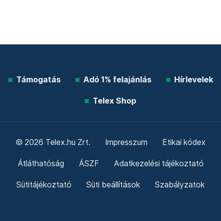
Támogatás
Adó 1% felajánlás
Hírlevelek
Telex Shop
© 2026 Telex.hu Zrt.
Impresszum
Etikai kódex
Átláthatóság
ÁSZF
Adatkezelési tájékoztató
Sütitájékoztató
Süti beállítások
Szabályzatok
Kommentelési szabályzat
Telex Sales