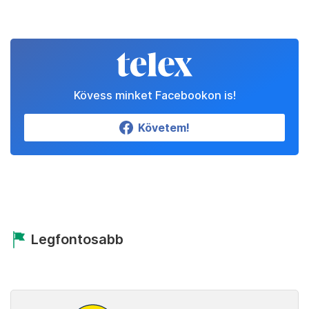
Kövess minket Facebookon is!
Követem!
Legfontosabb