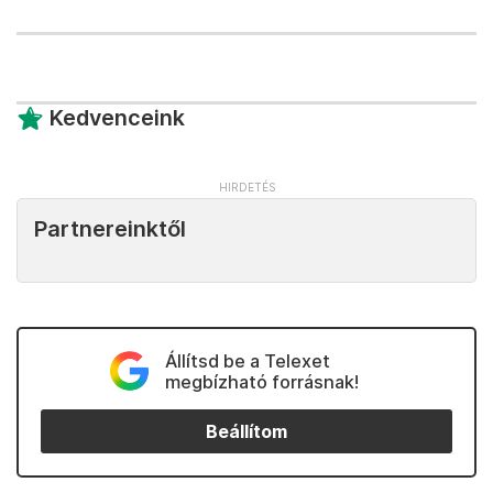
Kedvenceink
Partnereinktől
Állítsd be a Telexet
megbízható forrásnak!
Beállítom