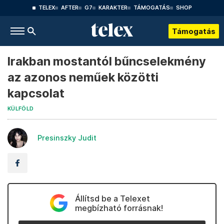
TELEX
AFTER
G7
KARAKTER
TÁMOGATÁS
SHOP
Támogatás
Irakban mostantól bűncselekmény
az azonos neműek közötti
kapcsolat
KÜLFÖLD
Presinszky Judit
Állítsd be a Telexet
megbízható forrásnak!