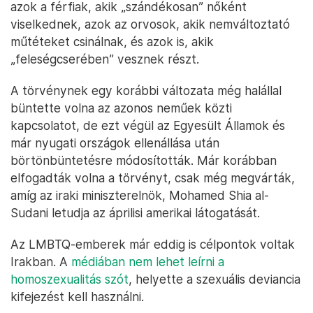
azok a férfiak, akik „szándékosan” nőként
viselkednek, azok az orvosok, akik nemváltoztató
műtéteket csinálnak, és azok is, akik
„feleségcserében” vesznek részt.
A törvénynek egy korábbi változata még halállal
büntette volna az azonos neműek közti
kapcsolatot, de ezt végül az Egyesült Államok és
már nyugati országok ellenállása után
börtönbüntetésre módosították. Már korábban
elfogadták volna a törvényt, csak még megvárták,
amíg az iraki miniszterelnök, Mohamed Shia al-
Sudani letudja az áprilisi amerikai látogatását.
Az LMBTQ-emberek már eddig is célpontok voltak
Irakban. A
médiában nem lehet leírni a
homoszexualitás szót
, helyette a szexuális deviancia
kifejezést kell használni.