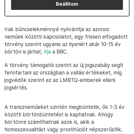
Beállítom
Irak bűncselekménnyé nyilvánítja az azonos
neműek közötti kapcsolatot, egy frissen elfogadott
törvény szerint ugyanis az ilyenért akár 10-15 év
börtön is járhat,
írja
a BBC.
A törvény támogatói szerint az új jogszabály segít
fenntartani az országban a vallási értékeket, míg
jogvédők szerint ez az LMBTQ-emberek elleni
jogsértés.
A transzneműeket szintén megbüntetik, ők 1-3 év
közötti börtönbüntetést is kaphatnak. Ahogy
börtönre számíthatnak azok is, akik a
homoszexualitást vagy prostitúciót népszerűsítik,