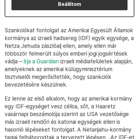
Beállítom
Szankciókat fontolgat az Amerikai Egyesült Államok
kormánya az izraeli hadsereg (IDF) egyik egysége, a
Netza Jehuda zászlóalj ellen, amely ellen már
többször felmerült súlyos emberi jogi jogsértések
vádja –
írja a Guardian
izraeli médiafelületek alapján,
amelyeknek az amerikai külügyminisztérium
tisztviselői megerősítették, hogy szankciók
bevezetésére készülnek.
Ez lenne az első alkalom, hogy az amerikai kormány
egy IDF-egységet vesz célba, sőt, a Haaretz
vasárnapi beszámolója szerint az USA vezetősége
más izraeli rendőri és katonai egységek ellen is
hasonló lépéseket fontolgat. A Netanjahu-kormány
tagjai felháborodtak a tervezett lépésen. „Az IDF-et