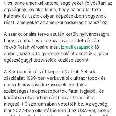
tilos lenne amerikai katonai segélyeket folyósítani az
egységnek, és tilos lenne, hogy az oda tartozó
katonák és tisztek olyan képzésekben vegyenek
részt, amelyeket az amerikai hadsereg finanszíroz.
A szankcionálás terve azután került nyilvánosságra,
hogy szombat este a Gázai övezet déli részén
fekvő Rafah városára mért
izraeli csapások
18
ember, köztük 14 gyermek halálát okozták a gázai
egészségügyi tisztviselők közlése szerint.
A Kfir-dandár részét képező Netzah Yehuda
zászlóaljat 1999-ben verbuválták ultraortodox és
nemzeti hitvallású közösségek, köztük a
szélsőséges telepescsoportok fiatal tagjaiból, és
korábban elsősorban részben az Izrael által
megszállt Ciszjordániában vetették be. Az egység
már 2022-ben ellentétbe került az USA-val, amikor