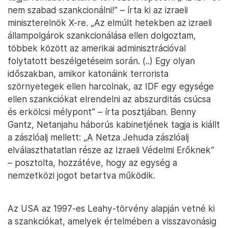
nem szabad szankcionálni!” – írta ki az izraeli
miniszterelnök X-re. „Az elmúlt hetekben az izraeli
állampolgárok szankcionálása ellen dolgoztam,
többek között az amerikai adminisztrációval
folytatott beszélgetéseim során. (..) Egy olyan
időszakban, amikor katonáink terrorista
szörnyetegek ellen harcolnak, az IDF egy egysége
ellen szankciókat elrendelni az abszurditás csúcsa
és erkölcsi mélypont” – írta posztjában. Benny
Gantz, Netanjahu háborús kabinetjének tagja is kiállt
a zászlóalj mellett: „A Netza Jehuda zászlóalj
elválaszthatatlan része az Izraeli Védelmi Erőknek”
– posztolta, hozzátéve, hogy az egység a
nemzetközi jogot betartva működik.
Az USA az 1997-es Leahy-törvény alapján vetné ki
a szankciókat, amelyek értelmében a visszavonásig