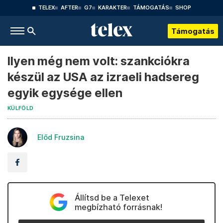
TELEX
AFTER
G7
KARAKTER
TÁMOGATÁS
SHOP
Támogatás
Ilyen még nem volt: szankciókra
készül az USA az izraeli hadsereg
egyik egysége ellen
KÜLFÖLD
Előd Fruzsina
Állítsd be a Telexet
megbízható forrásnak!