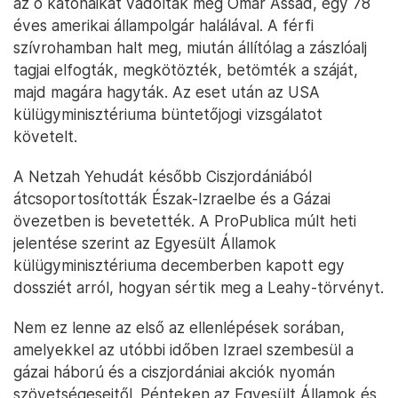
az ő katonáikat vádolták meg Omar Assad, egy 78
éves amerikai állampolgár halálával. A férfi
szívrohamban halt meg, miután állítólag a zászlóalj
tagjai elfogták, megkötözték, betömték a száját,
majd magára hagyták. Az eset után az USA
külügyminisztériuma büntetőjogi vizsgálatot
követelt.
A Netzah Yehudát később Ciszjordániából
átcsoportosították Észak-Izraelbe és a Gázai
övezetben is bevetették. A ProPublica múlt heti
jelentése szerint az Egyesült Államok
külügyminisztériuma decemberben kapott egy
dossziét arról, hogyan sértik meg a Leahy-törvényt.
Nem ez lenne az első az ellenlépések sorában,
amelyekkel az utóbbi időben Izrael szembesül a
gázai háború és a ciszjordániai akciók nyomán
szövetségeseitől. Pénteken az Egyesült Államok és