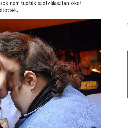
osok nem tudták szétválasztani őket
ltötték.