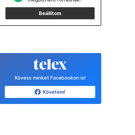
Beállítom
Kövess minket Facebookon is!
Követem!