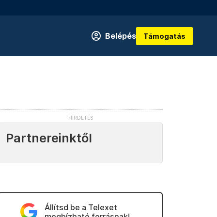
Belépés
Támogatás
Partnereinktől
Állítsd be a Telexet
megbízható forrásnak!