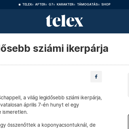
TELEX
AFTER
G7
KARAKTER
TÁMOGATÁS
SHOP
dősebb sziámi ikerpárja
happell, a világ legidősebb sziámi ikerpárja,
ivatalosan április 7-én hunyt el egy
e ismeretlen.
ogy összenőttek a koponyacsontuknál, de