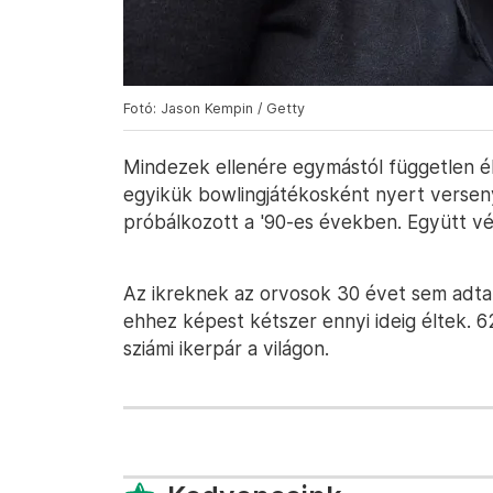
Fotó: Jason Kempin / Getty
Mindezek ellenére egymástól független él
egyikük bowlingjátékosként nyert verse
próbálkozott a '90-es években. Együtt vég
Az ikreknek az orvosok 30 évet sem adtak
ehhez képest kétszer ennyi ideig éltek. 6
sziámi ikerpár a világon.