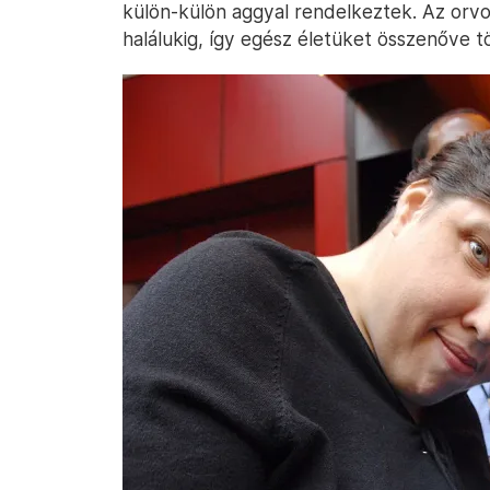
külön-külön aggyal rendelkeztek. Az orv
halálukig, így egész életüket összenőve tö