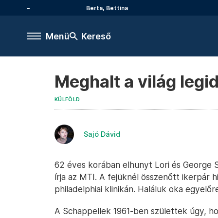
Berta, Bettina
Menü
Kereső
Meghalt a világ legi
KÜLFÖLD
Sajó Dávid
62 éves korában elhunyt Lori és George Sc
írja az MTI. A fejüknél összenőtt ikerpár h
philadelphiai klinikán. Haláluk oka egyelőr
A Schappellek 1961-ben születtek úgy, h