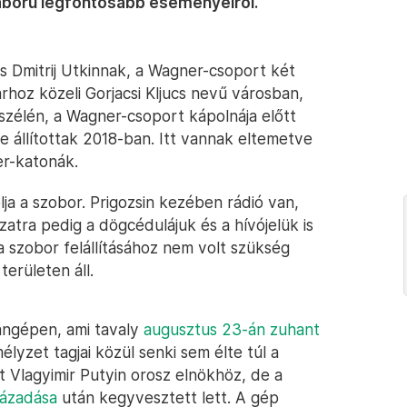
áború legfontosabb eseményeiről.
s Dmitrij Utkinnak, a Wagner-csoport két
hoz közeli Gorjacsi Kljucs nevű városban,
 szélén, a Wagner-csoport kápolnája előtt
e állítottak 2018-ban. Itt vannak eltemetve
er-katonák.
ja a szobor. Prigozsin kezében rádió van,
atra pedig a dögcédulájuk és a hívójelük is
a szobor felállításához nem volt szükség
erületen áll.
gángépen, ami tavaly
augusztus 23-án zuhant
élyzet tagjai közül senki sem élte túl a
t Vlagyimir Putyin orosz elnökhöz, de a
lázadása
után kegyvesztett lett. A gép