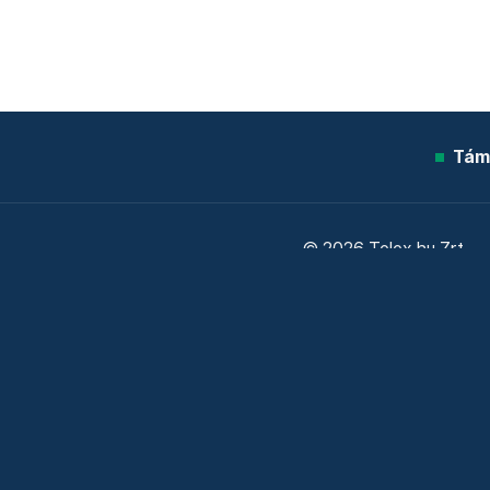
Tám
© 2026 Telex.hu Zrt.
Sütitájékoztató