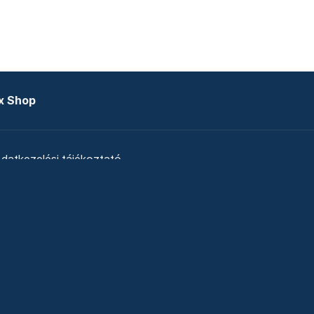
x Shop
datkezelési tájékoztató
zat
Telex Sales