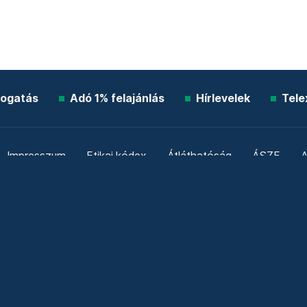
ogatás
Adó 1% felajánlás
Hírlevelek
Tele
Impresszum
Etikai kódex
Átláthatóság
ÁSZF
A
Süti beállítások
Szabályzatok
Kommentelési szabály