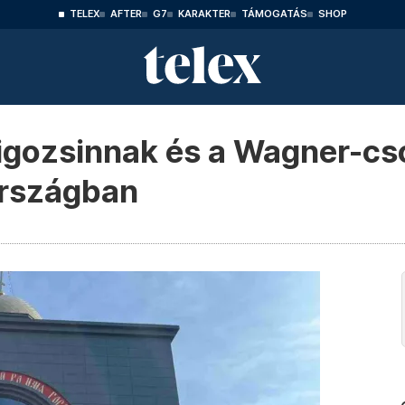
TELEX
AFTER
G7
KARAKTER
TÁMOGATÁS
SHOP
Prigozsinnak és a Wagner-c
országban