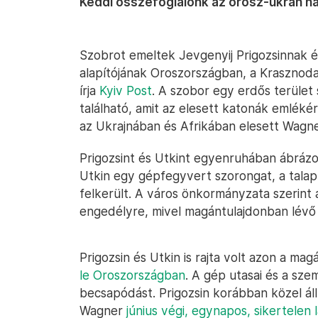
Keddi összefoglalónk az orosz-ukrán h
Szobrot emeltek Jevgenyij Prigozsinnak é
alapítójának Oroszországban, a Krasznodar
írja
Kyiv Post
. A szobor egy erdős terület
található, amit az elesett katonák emlékér
az Ukrajnában és Afrikában elesett Wagn
Prigozsint és Utkint egyenruhában ábrázol
Utkin egy gépfegyvert szorongat, a talapz
felkerült. A város önkormányzata szerint 
engedélyre, mivel magántulajdonban lévő t
Prigozsin és Utkin is rajta volt azon a ma
le Oroszországban
. A gép utasai és a szem
becsapódást. Prigozsin korábban közel áll
Wagner
június végi, egynapos, sikertelen 