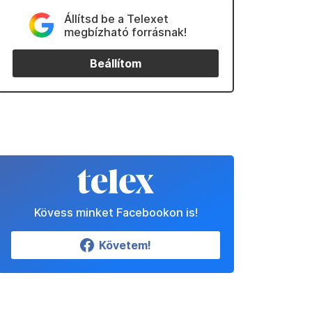
Állítsd be a Telexet
megbízható forrásnak!
Beállítom
Kövess minket Facebookon is!
Követem!