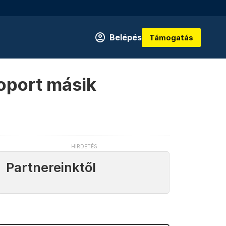
Belépés
Támogatás
soport másik
Partnereinktől