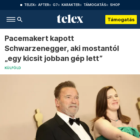
TELEX
AFTER
G7
KARAKTER
TÁMOGATÁS
SHOP
Támogatás
Pacemakert kapott
Schwarzenegger, aki mostantól
„egy kicsit jobban gép lett”
KÜLFÖLD