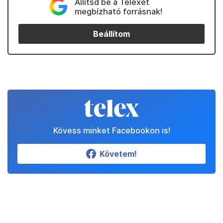
Állítsd be a Telexet
megbízható forrásnak!
Beállítom
Kövess minket Facebookon is!
Követem!