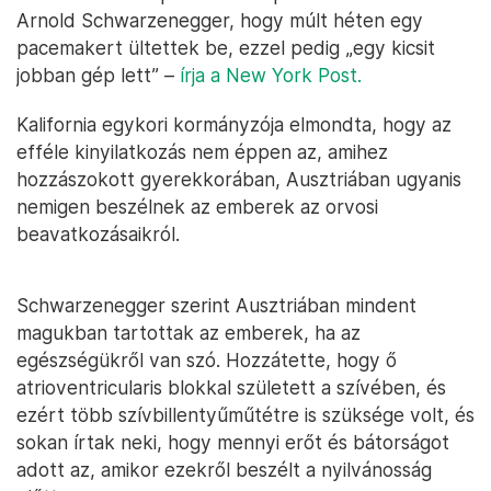
Arnold Schwarzenegger, hogy múlt héten egy
pacemakert ültettek be, ezzel pedig „egy kicsit
jobban gép lett” –
írja a New York Post.
Kalifornia egykori kormányzója elmondta, hogy az
efféle kinyilatkozás nem éppen az, amihez
hozzászokott gyerekkorában, Ausztriában ugyanis
nemigen beszélnek az emberek az orvosi
beavatkozásaikról.
Schwarzenegger szerint Ausztriában mindent
magukban tartottak az emberek, ha az
egészségükről van szó. Hozzátette, hogy ő
atrioventricularis blokkal született a szívében, és
ezért több szívbillentyűműtétre is szüksége volt, és
sokan írtak neki, hogy mennyi erőt és bátorságot
adott az, amikor ezekről beszélt a nyilvánosság