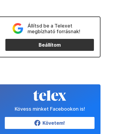
Állítsd be a Telexet
megbízható forrásnak!
Beállítom
Kövess minket Facebookon is!
Követem!