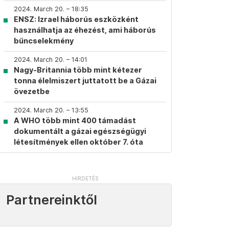
2024. March 20. – 18:35
ENSZ: Izrael háborús eszközként
használhatja az éhezést, ami háborús
bűncselekmény
2024. March 20. – 14:01
Nagy-Britannia több mint kétezer
tonna élelmiszert juttatott be a Gázai
övezetbe
2024. March 20. – 13:55
A WHO több mint 400 támadást
dokumentált a gázai egészségügyi
létesítmények ellen október 7. óta
Partnereinktől