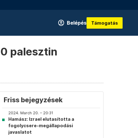
Belépés
Támogatás
90 palesztin
Friss bejegyzések
2024. March 20. – 20:31
Hamász: Izrael elutasította a
fogolycsere-megállapodási
javaslatot