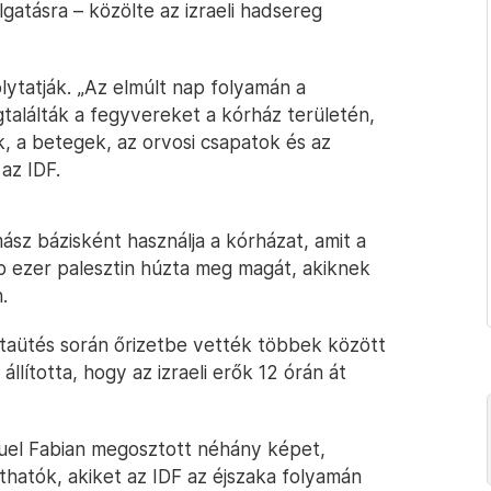
lgatásra – közölte az izraeli hadsereg
ytatják. „Az elmúlt nap folyamán a
gtalálták a fegyvereket a kórház területén,
, a betegek, az orvosi csapatok és az
 az IDF.
mász bázisként használja a kórházat, amit a
b ezer palesztin húzta meg magát, akiknek
.
jtaütés során őrizetbe vették többek között
 állította, hogy az izraeli erők 12 órán át
anuel Fabian megosztott néhány képet,
áthatók, akiket az IDF az éjszaka folyamán