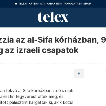
TELEX
AFTER
G7
KARAKTER
TÁMOGATÁS
SHOP
azzia az al-Sifa kórházban, 
 az izraeli csapatok
n fekvő al-Sifa kórházban zajló izraeli
palesztin fegyverest öltek meg, és
tt palesztint hallgattak ki, akik közül