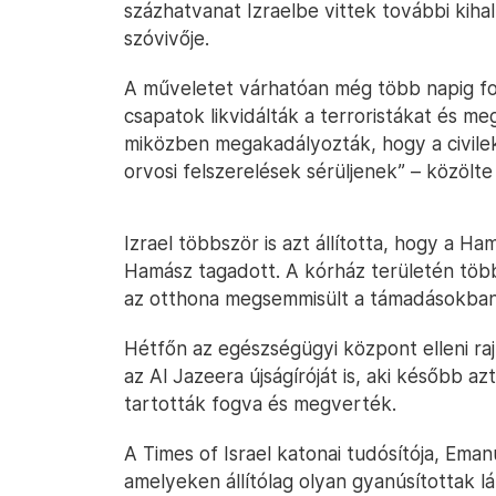
százhatvanat Izraelbe vittek további kihal
szóvivője.
A műveletet várhatóan még több napig fol
csapatok likvidálták a terroristákat és me
miközben megakadályozták, hogy a civilek
orvosi felszerelések sérüljenek” – közölte
Izrael többször is azt állította, hogy a Ha
Hamász tagadott. A kórház területén töb
az otthona megsemmisült a támadásokban
Hétfőn az egészségügyi központ elleni ra
az Al Jazeera újságíróját is, aki később azt
tartották fogva és megverték.
A Times of Israel katonai tudósítója, Em
amelyeken állítólag olyan gyanúsítottak l