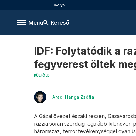
Ibolya
Menü
Kereső
IDF: Folytatódik a r
fegyverest öltek meg
KÜLFÖLD
Aradi Hanga Zsófia
A Gázai övezet északi részén, Gázavárosba
razzia során szerdáig legalább kilencven 
háromszáz, terrortevékenységgel gyanúsíto