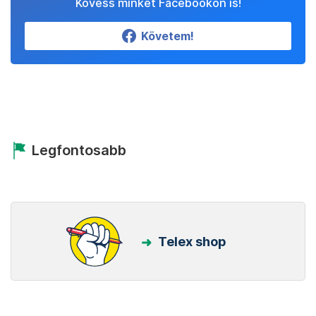
Kövess minket Facebookon is!
Követem!
Legfontosabb
Telex shop