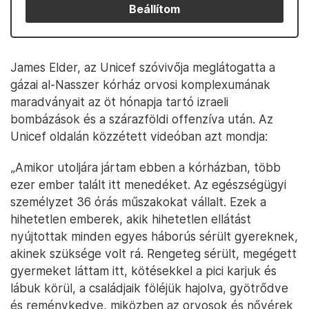
Beállítom
James Elder, az Unicef szóvivőja meglátogatta a
gázai al-Nasszer kórház orvosi komplexumának
maradványait az öt hónapja tartó izraeli
bombázások és a szárazföldi offenzíva után. Az
Unicef oldalán közzétett videóban azt mondja:
„Amikor utoljára jártam ebben a kórházban, több
ezer ember talált itt menedéket. Az egészségügyi
személyzet 36 órás műszakokat vállalt. Ezek a
hihetetlen emberek, akik hihetetlen ellátást
nyújtottak minden egyes háborús sérült gyereknek,
akinek szüksége volt rá. Rengeteg sérült, megégett
gyermeket láttam itt, kötésekkel a pici karjuk és
lábuk körül, a családjaik föléjük hajolva, gyötrődve
és reménykedve, miközben az orvosok és nővérek