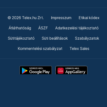
© 2026 Telex.hu Zrt.
Impresszum
Etikai kódex
Átláthatóság
ÁSZF
Adatkezelési tájékoztató
Sütitájékoztató
Süti beállítások
Szabályzatok
Kommentelési szabályzat
Telex Sales