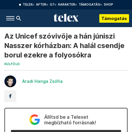
TELEX
AFTER
G7
KARAKTER
TÁMOGATÁS
SHOP
Támogatás
Az Unicef szóvivője a hán júniszi
Nasszer kórházban: A halál csendje
borul ezekre a folyosókra
KÜLFÖLD
Aradi Hanga Zsófia
Állítsd be a Telexet
megbízható forrásnak!