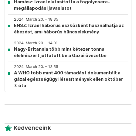
Hamász: Izrael elutasította a fogolycsere-
megállapodási javaslatot
2024. March 20. – 18:35
ENSZ: Izrael háborús eszközként használhatja az
éhezést, ami háborús bűncselekmény
2024. March 20. – 14:01
Nagy-Britannia több mint kétezer tonna
élelmiszert juttatott be a Gázai övezetbe
2024. March 20. – 13:55
A WHO több mint 400 támadást dokumentált a
gázai egészségügyi létesítmények ellen október
7. óta
Kedvenceink