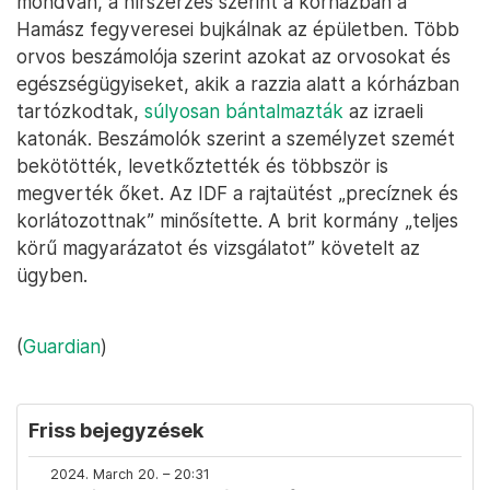
mondván, a hírszerzés szerint a kórházban a
Hamász fegyveresei bujkálnak az épületben. Több
orvos beszámolója szerint azokat az orvosokat és
egészségügyiseket, akik a razzia alatt a kórházban
tartózkodtak,
súlyosan bántalmazták
az izraeli
katonák. Beszámolók szerint a személyzet szemét
bekötötték, levetkőztették és többször is
megverték őket. Az IDF a rajtaütést „precíznek és
korlátozottnak” minősítette. A brit kormány „teljes
körű magyarázatot és vizsgálatot” követelt az
ügyben.
(
Guardian
)
Friss bejegyzések
2024. March 20. – 20:31