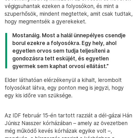
végigsuhantak ezeken a folyosókon, és mint a
szuperhősök, mindent megtettek, amit csak tudtak,
hogy megmentsék a gyerekeket.
Mostanáig. Most a halál ünnepélyes csendje
borul ezekre a folyosókra. Egy hely, ahol
egyetlen orvos sem tudja teljesíteni a
gondozásra tett esküjét, és egyetlen
gyermek sem kaphat orvosi ellátást.”
Elder láthatóan elérzékenyül a kihalt, lerombolt
folyosókat látva, egy ponton meg is jegyzi, hogy
egy kis időre van szüksége.
Az IDF február 15-én tartott razziát a dél-gázai Hán
Júnisz Nasszer kórházában – amely az övezetben
még működő kevés kórházak egyike volt –,