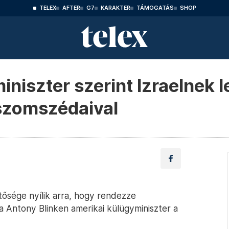
TELEX
AFTER
G7
KARAKTER
TÁMOGATÁS
SHOP
niszter szerint Izraelnek 
 szomszédaival
ősége nyílik arra, hogy rendezze
a Antony Blinken amerikai külügyminiszter a