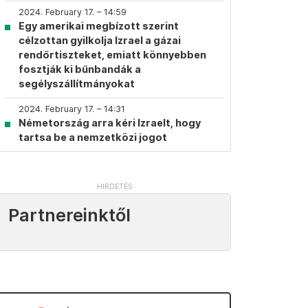
2024. February 17. – 14:59
Egy amerikai megbízott szerint
célzottan gyilkolja Izrael a gázai
rendőrtiszteket, emiatt könnyebben
fosztják ki bűnbandák a
segélyszállítmányokat
2024. February 17. – 14:31
Németország arra kéri Izraelt, hogy
tartsa be a nemzetközi jogot
Partnereinktől