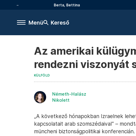
Berta, Bettina
Menü
Kereső
Az amerikai külügymi
rendezni viszonyát
KÜLFÖLD
Németh-Halász
Nikolett
„A következő hónapokban Izraelnek lehet
kapcsolatait arab szomszédaival” – mondt
müncheni biztonságpolitikai konferencián.