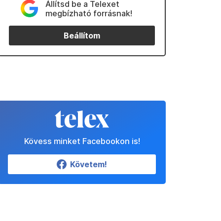
Állítsd be a Telexet
megbízható forrásnak!
Beállítom
Kövess minket Facebookon is!
Követem!