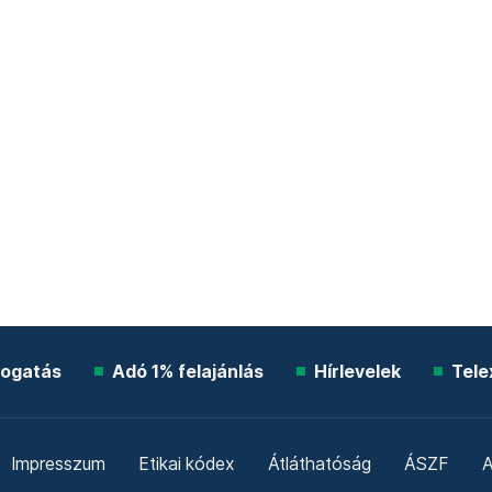
ogatás
Adó 1% felajánlás
Hírlevelek
Tele
Impresszum
Etikai kódex
Átláthatóság
ÁSZF
A