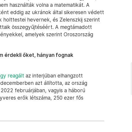
nem használták volna a matematikát. A
ként eddig az ukránok által sikeresen védett
holttestei hevernek, és Zelenszkij szerint
ottaik összegyűjtéséért. A megtámadott
ményekkel, amelyek szerint Oroszország
em érdekli őket, hányan fognak
gy reagált
az interjúban elhangzott
y decemberben azt állította, az ország
íg 2022 februárjában, vagyis a háború
yveres erők létszáma, 250 ezer fős