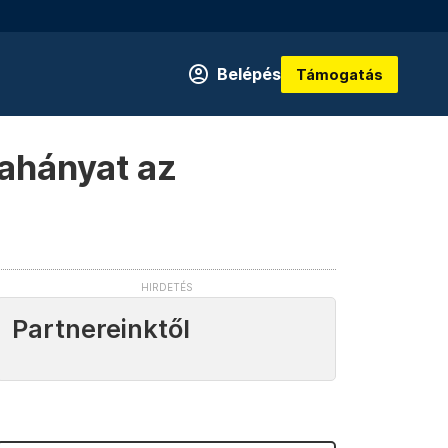
Belépés
Támogatás
 ahányat az
Partnereinktől