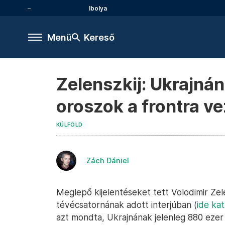
Ibolya
Menü
Kereső
Zelenszkij: Ukrajná
oroszok a frontra v
KÜLFÖLD
Zách Dániel
Meglepő kijelentéseket tett Volodimir Ze
tévécsatornának adott interjúban (
ide kat
azt mondta, Ukrajnának jelenleg 880 ezer