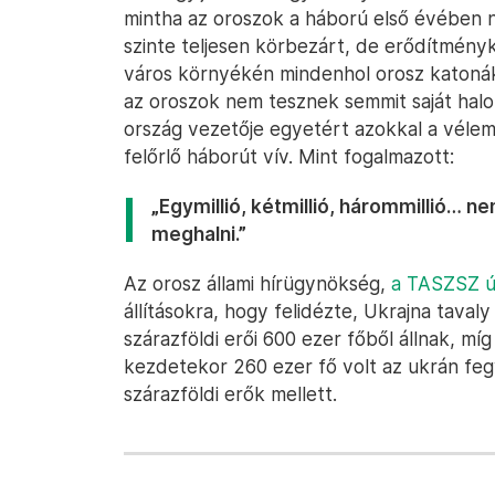
mintha az oroszok a háború első évében 
szinte teljesen körbezárt, de erődítmény
város környékén mindenhol orosz katonák 
az oroszok nem tesznek semmit saját hal
ország vezetője egyetért azokkal a véle
felőrlő háborút vív. Mint fogalmazott:
„Egymillió, kétmillió, hárommillió… n
meghalni.”
Az orosz állami hírügynökség,
a TASZSZ ú
állításokra, hogy felidézte, Ukrajna taval
szárazföldi erői 600 ezer főből állnak, m
kezdetekor 260 ezer fő volt az ukrán feg
szárazföldi erők mellett.