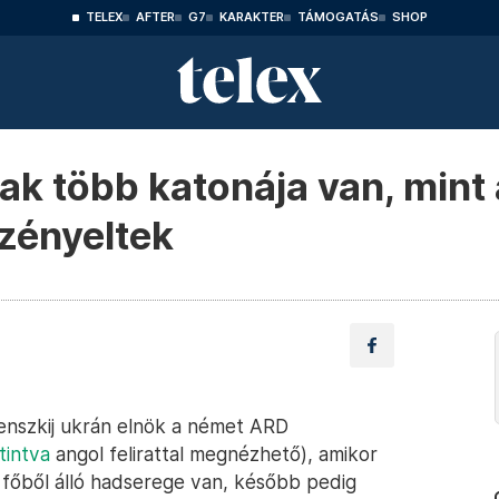
TELEX
AFTER
G7
KARAKTER
TÁMOGATÁS
SHOP
nak több katonája van, mint
ezényeltek
lenszkij ukrán elnök a német ARD
tintva
angol felirattal megnézhető), amikor
 főből álló hadserege van, később pedig