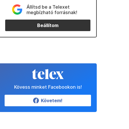
Állítsd be a Telexet
megbízható forrásnak!
Beállítom
Kövess minket Facebookon is!
Követem!