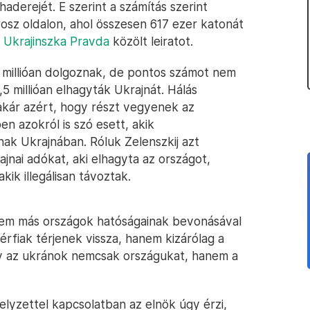
haderejét. E szerint a számítás szerint
osz oldalon, ahol összesen 617 ezer katonát
z
Ukrajinszka Pravda
közölt leiratot.
30 millióan dolgoznak, de pontos számot nem
5 millióan elhagyták Ukrajnát. Hálás
 akár azért, hogy részt vegyenek az
n azokról is szó esett, akik
ak Ukrajnában. Róluk Zelenszkij azt
jnai adókat, aki elhagyta az országot,
akik illegálisan távoztak.
nem más országok hatóságainak bevonásával
érfiak térjenek vissza, hanem kizárólag a
ogy az ukránok nemcsak országukat, hanem a
elyzettel kapcsolatban az elnök úgy érzi,