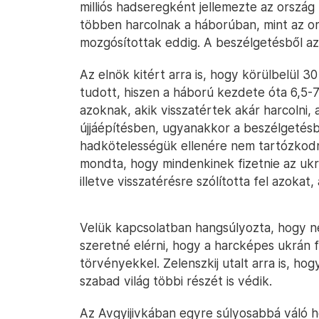
milliós hadseregként jellemezte az ország 
többen harcolnak a háborúban, mint az or
mozgósítottak eddig. A beszélgetésből a
Az elnök kitért arra is, hogy körülbelül 
tudott, hiszen a háború kezdete óta 6,5-7,
azoknak, akik visszatértek akár harcolni,
újjáépítésben, ugyanakkor a beszélgetésbe
hadkötelességük ellenére nem tartózkodn
mondta, hogy mindenkinek fizetnie az ukra
illetve visszatérésre szólította fel azokat, 
Velük kapcsolatban hangsúlyozta, hogy 
szeretné elérni, hogy a harcképes ukrán f
törvényekkel. Zelenszkij utalt arra is, h
szabad világ többi részét is védik.
Az Avgyijivkában egyre súlyosabbá váló h