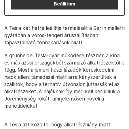
Beállítom
A Tesla két hétre leállítja termelését a Berlin melletti
gyárában a vörös-tengeri áruszállításban
tapasztalható fennakadások miatt.
A grünheidei Tesla-gyár működése részben a kínai
és más ázsiai országokból származó alkatrészektől is
függ. Most a jemeni húszi lázadók kereskedelmi
hajók elleni támadásai miatt arra kényszerültek a
szállítók, hogy alternatív útvonalon juttassák el az
alkatrészeket. A hajóknak így meg kell kerülniük a
Jóreménység fokát, ami jelentősen növeli a
menetidejüket.
A Tesla azt közölte, hogy alkatrészhiány miatt