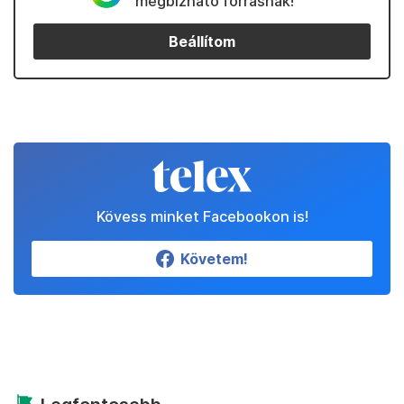
megbízható forrásnak!
Beállítom
Kövess minket Facebookon is!
Követem!