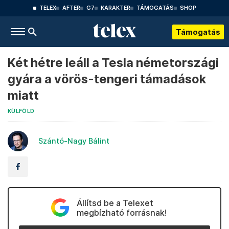
TELEX
AFTER
G7
KARAKTER
TÁMOGATÁS
SHOP
Támogatás
Két hétre leáll a Tesla németországi
gyára a vörös-tengeri támadások
miatt
KÜLFÖLD
Szántó-Nagy Bálint
Állítsd be a Telexet
megbízható forrásnak!