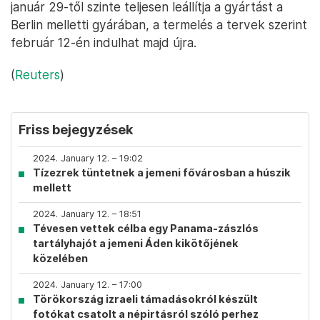
január 29-től szinte teljesen leállítja a gyártást a
Berlin melletti gyárában, a termelés a tervek szerint
február 12-én indulhat majd újra.
(
Reuters
)
Friss bejegyzések
2024. January 12. – 19:02
Tízezrek tüntetnek a jemeni fővárosban a húszik
mellett
2024. January 12. – 18:51
Tévesen vettek célba egy Panama-zászlós
tartályhajót a jemeni Áden kikötőjének
közelében
2024. January 12. – 17:00
Törökország izraeli támadásokról készült
fotókat csatolt a népirtásról szóló perhez