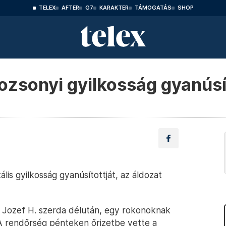
TELEX
AFTER
G7
KARAKTER
TÁMOGATÁS
SHOP
pozsonyi gyilkosság gyanúsí
lis gyilkosság gyanúsítottját, az áldozat
 Jozef H. szerda délután, egy rokonoknak
 A rendőrség pénteken őrizetbe vette a