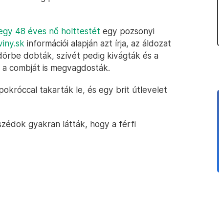
egy 48 éves nő holttestét
egy pozsonyi
iny.sk
információi alapján azt írja, az áldozat
ödörbe dobták, szívét pedig kivágták és a
s a combját is megvagdosták.
pokróccal takarták le, és egy brit útlevelet
szédok gyakran látták, hogy a férfi