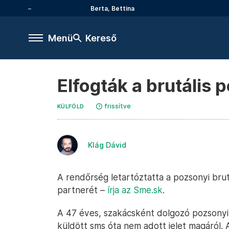
Berta, Bettina
Menü
Kereső
Elfogták a brutális 
frissítve
KÜLFÖLD
Klág Dávid
A rendőrség letartóztatta a pozsonyi brutá
partnerét –
írja az Sme.sk
.
A 47 éves, szakácsként dolgozó pozsonyi
küldött sms óta nem adott jelet magáról.