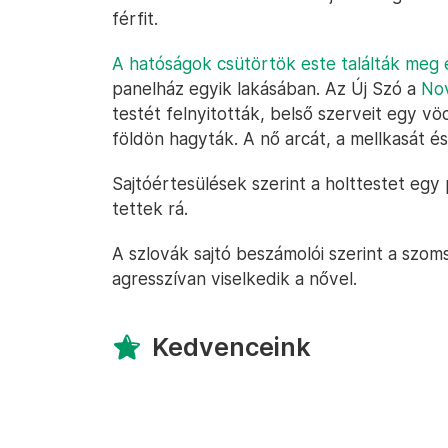
férfit.
A hatóságok csütörtök este találták meg 
panelház egyik lakásában. Az Új Szó a
Nov
testét felnyitották, belső szerveit egy v
földön hagyták. A nő arcát, a mellkasát é
Sajtóértesülések szerint a holttestet egy 
tettek rá.
A szlovák sajtó beszámolói szerint a szom
agresszívan viselkedik a nővel.
Kedvenceink