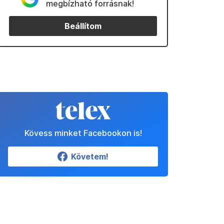
megbízható forrásnak!
Beállítom
Kövess minket Facebookon is!
Követem!