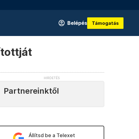
Belépés
Támogatás
tottját
Partnereinktől
Állítsd be a Telexet