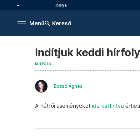
Ibolya
Menü
Kereső
Indítjuk keddi hírfo
KÜLFÖLD
Bozsó Ágnes
A hétfői eseményeket
ide kattintva
érheti