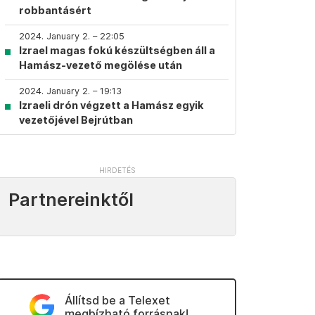
robbantásért
2024. January 2. – 22:05
Izrael magas fokú készültségben áll a
Hamász-vezető megölése után
2024. January 2. – 19:13
Izraeli drón végzett a Hamász egyik
vezetőjével Bejrútban
Partnereinktől
Állítsd be a Telexet
megbízható forrásnak!