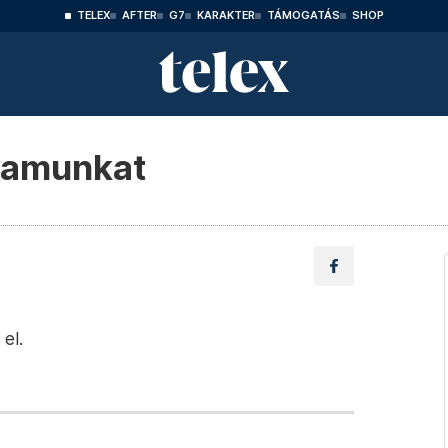
TELEX
AFTER
G7
KARAKTER
TÁMOGATÁS
SHOP
lyamunkat
 el.