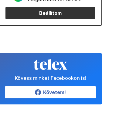
Beállítom
Kövess minket Facebookon is!
Követem!