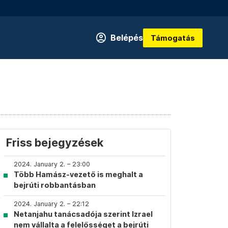
Belépés
Támogatás
Friss bejegyzések
2024. January 2. – 23:00
Több Hamász-vezető is meghalt a
bejrúti robbantásban
2024. January 2. – 22:12
Netanjahu tanácsadója szerint Izrael
nem vállalta a felelősséget a bejrúti