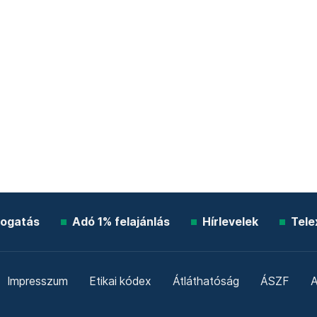
ogatás
Adó 1% felajánlás
Hírlevelek
Tele
Impresszum
Etikai kódex
Átláthatóság
ÁSZF
A
Süti beállítások
Szabályzatok
Kommentelési szabály