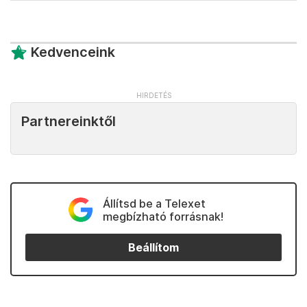
Kedvenceink
Partnereinktől
Állítsd be a Telexet
megbízható forrásnak!
Beállítom