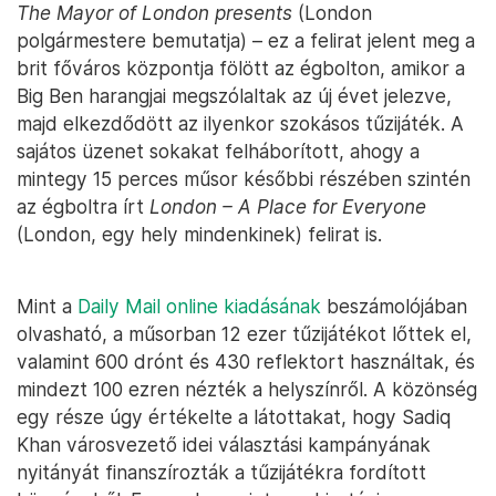
The Mayor of London presents
(London
polgármestere bemutatja) – ez a felirat jelent meg a
brit főváros központja fölött az égbolton, amikor a
Big Ben harangjai megszólaltak az új évet jelezve,
majd elkezdődött az ilyenkor szokásos tűzijáték. A
sajátos üzenet sokakat felháborított, ahogy a
mintegy 15 perces műsor későbbi részében szintén
az égboltra írt
London – A Place for Everyone
(London, egy hely mindenkinek) felirat is.
Mint a
Daily Mail online kiadásának
beszámolójában
olvasható, a műsorban 12 ezer tűzijátékot lőttek el,
valamint 600 drónt és 430 reflektort használtak, és
mindezt 100 ezren nézték a helyszínről. A közönség
egy része úgy értékelte a látottakat, hogy Sadiq
Khan városvezető idei választási kampányának
nyitányát finanszírozták a tűzijátékra fordított