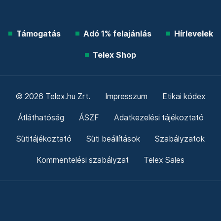
Támogatás
Adó 1% felajánlás
Hírlevelek
Telex Shop
© 2026 Telex.hu Zrt.
Impresszum
Etikai kódex
Átláthatóság
ÁSZF
Adatkezelési tájékoztató
Sütitájékoztató
Süti beállítások
Szabályzatok
Kommentelési szabályzat
Telex Sales