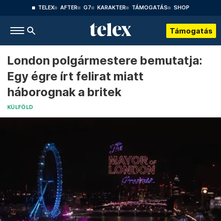
TELEX
AFTER
G7
KARAKTER
TÁMOGATÁS
SHOP
Támogatás
London polgármestere bemutatja:
Egy égre írt felirat miatt
háborognak a britek
KÜLFÖLD