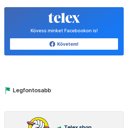
Kövess minket Facebookon is!
Követem!
Legfontosabb
Telex shop