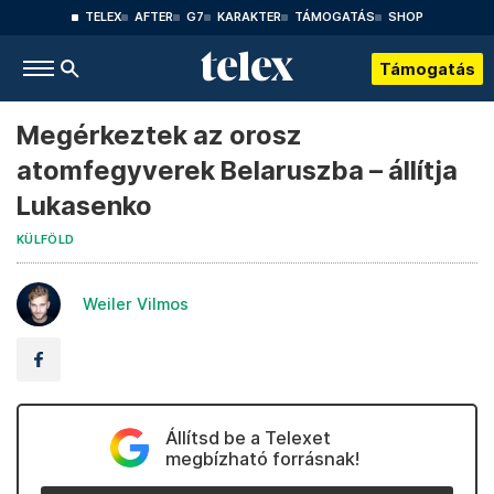
TELEX
AFTER
G7
KARAKTER
TÁMOGATÁS
SHOP
Támogatás
Megérkeztek az orosz
atomfegyverek Belaruszba – állítja
Lukasenko
KÜLFÖLD
Weiler Vilmos
Állítsd be a Telexet
megbízható forrásnak!