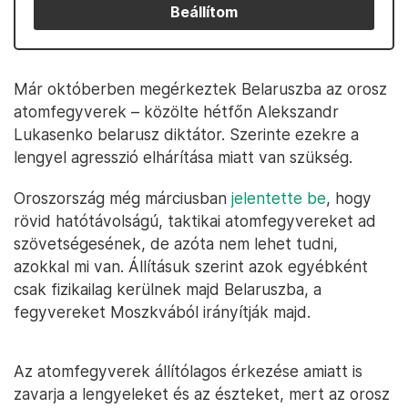
Beállítom
Már októberben megérkeztek Belaruszba az orosz
atomfegyverek – közölte hétfőn Alekszandr
Lukasenko belarusz diktátor. Szerinte ezekre a
lengyel agresszió elhárítása miatt van szükség.
Oroszország még márciusban
jelentette be
, hogy
rövid hatótávolságú, taktikai atomfegyvereket ad
szövetségesének, de azóta nem lehet tudni,
azokkal mi van. Állításuk szerint azok egyébként
csak fizikailag kerülnek majd Belaruszba, a
fegyvereket Moszkvából irányítják majd.
Az atomfegyverek állítólagos érkezése amiatt is
zavarja a lengyeleket és az észteket, mert az orosz