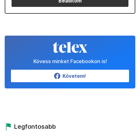
Beállítom
Kövess minket Facebookon is!
Követem!
Legfontosabb