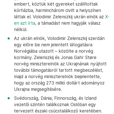
embert, köztük két gyereket szállítottak
kórházba, harminchárom civilt a helyszínen
láttak el. Volodimir Zelenszkij ukrán elnök az
X-
en azt írta
, a támadást nem hagyják válasz
nélkül.
Az ukrán elnök, Volodimir Zelenszkij szerdán
egy előre be nem jelentett látogatásra
Norvégiába utazott – közölte a norvég
kormány. Zelenszkij és Jonas Gahr Støre
norvég miniszterelnök az Ukrajnának nyújtott
további támogatásról tartott megbeszélést,
majd a norvég miniszterelnök bejelentette,
hogy az ország 273 millió dollárt adományoz
Ukrajna megsegítésére.
Svédország, Dánia, Finnország, és Izland
vezetői szintén találkoznak Oslóban egy
tervezett északi csúcstalálkozó keretében.