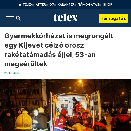
TELEX
AFTER
G7
KARAKTER
TÁMOGATÁS
SHOP
Támogatás
Gyermekkórházat is megrongált
egy Kijevet célzó orosz
rakétatámadás éjjel, 53-an
megsérültek
KÜLFÖLD