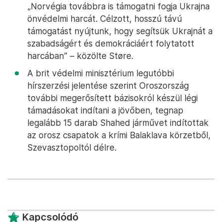
„Norvégia továbbra is támogatni fogja Ukrajna
önvédelmi harcát. Célzott, hosszú távú
támogatást nyújtunk, hogy segítsük Ukrajnát a
szabadságért és demokráciáért folytatott
harcában” – közölte Støre.
A brit védelmi minisztérium legutóbbi
hírszerzési jelentése szerint Oroszország
további megerősített bázisokról készül légi
támadásokat indítani a jövőben, tegnap
legalább 15 darab Shahed járművet indítottak
az orosz csapatok a krími Balaklava körzetből,
Szevasztopoltól délre.
Kapcsolódó