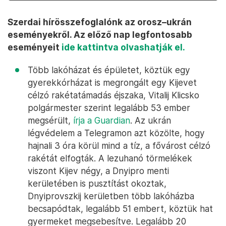
Szerdai hírösszefoglalónk az orosz–ukrán
eseményekről. Az előző nap legfontosabb
eseményeit
ide kattintva olvashatják el.
Több lakóházat és épületet, köztük egy
gyerekkórházat is megrongált egy Kijevet
célzó rakétatámadás éjszaka, Vitalij Klicsko
polgármester szerint legalább 53 ember
megsérült,
írja a Guardian
. Az ukrán
légvédelem a Telegramon azt közölte, hogy
hajnali 3 óra körül mind a tíz, a fővárost célzó
rakétát elfogták. A lezuhanó törmelékek
viszont Kijev négy, a Dnyipro menti
kerületében is pusztítást okoztak,
Dnyiprovszkij kerületben több lakóházba
becsapódtak, legalább 51 embert, köztük hat
gyermeket megsebesítve. Legalább 20