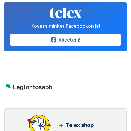
Kövess minket Facebookon is!
Követem!
Legfontosabb
Telex shop