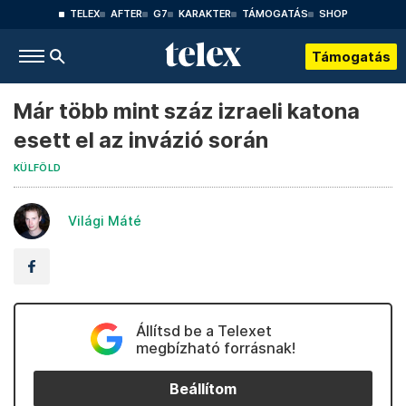
TELEX
AFTER
G7
KARAKTER
TÁMOGATÁS
SHOP
Támogatás
Már több mint száz izraeli katona
esett el az invázió során
KÜLFÖLD
Világi Máté
Állítsd be a Telexet
megbízható forrásnak!
Beállítom