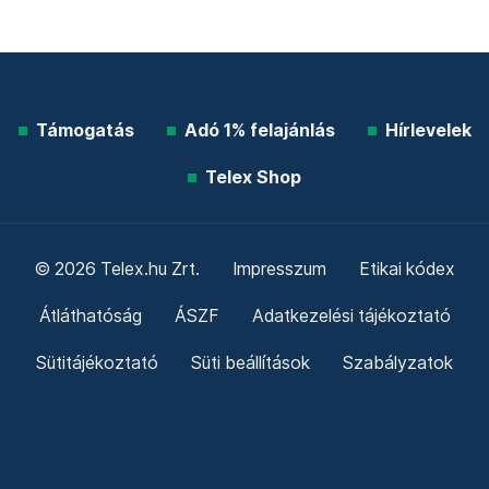
Támogatás
Adó 1% felajánlás
Hírlevelek
Telex Shop
© 2026 Telex.hu Zrt.
Impresszum
Etikai kódex
Átláthatóság
ÁSZF
Adatkezelési tájékoztató
Sütitájékoztató
Süti beállítások
Szabályzatok
Kommentelési szabályzat
Telex Sales