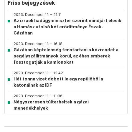
Friss bejegyzések
2023. December 11. – 21:11
Az izraeli hadügyminiszter szerint mindjárt elesik
a Hamász utolsó két erődítménye Észak-
Gázában
2023. December 11. – 16:18
Gázában képtelenség fenntartani a közrendet a
segélyszállítmányok körül, az éhes emberek
fosztogatják a kamionokat
2023. December 11. – 12:42
Hét tonna vizet dobott le egy repülőből a
katonáinak az IDF
2023. December 11. – 11:36
Négyszeresen túlterheltek a gázai
menedékhelyek