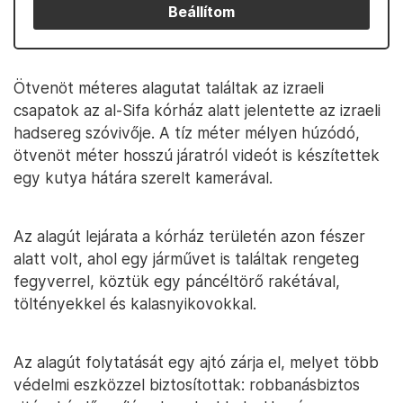
Beállítom
Ötvenöt méteres alagutat találtak az izraeli
csapatok az al-Sifa kórház alatt jelentette az izraeli
hadsereg szóvivője. A tíz méter mélyen húzódó,
ötvenöt méter hosszú járatról videót is készítettek
egy kutya hátára szerelt kamerával.
Az alagút lejárata a kórház területén azon fészer
alatt volt, ahol egy járművet is találtak rengeteg
fegyverrel, köztük egy páncéltörő rakétával,
töltényekkel és kalasnyikovokkal.
Az alagút folytatását egy ajtó zárja el, melyet több
védelmi eszközzel biztosítottak: robbanásbiztos