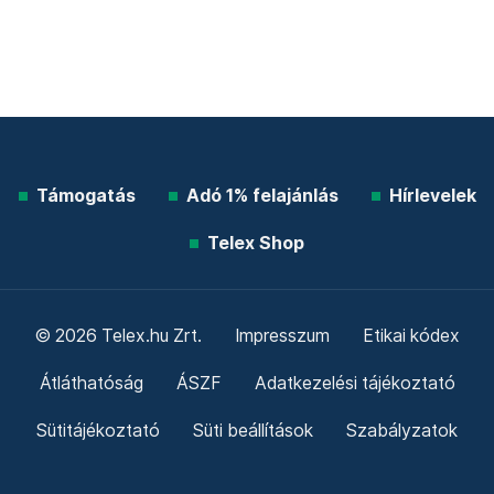
Támogatás
Adó 1% felajánlás
Hírlevelek
Telex Shop
© 2026 Telex.hu Zrt.
Impresszum
Etikai kódex
Átláthatóság
ÁSZF
Adatkezelési tájékoztató
Sütitájékoztató
Süti beállítások
Szabályzatok
Kommentelési szabályzat
Telex Sales