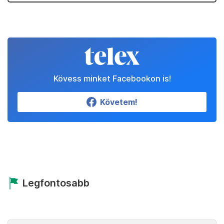
Kövess minket Facebookon is!
Követem!
Legfontosabb