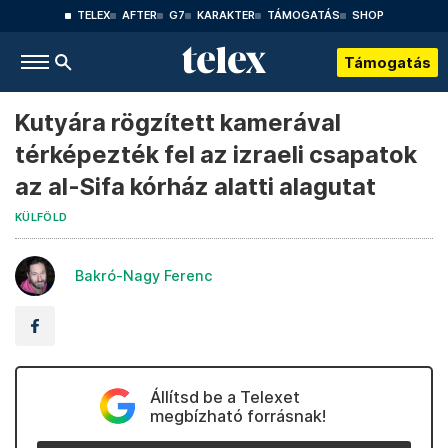
TELEX
AFTER
G7
KARAKTER
TÁMOGATÁS
SHOP
Támogatás
Kutyára rögzített kamerával
térképezték fel az izraeli csapatok
az al-Sifa kórház alatti alagutat
KÜLFÖLD
Bakró-Nagy Ferenc
Állítsd be a Telexet
megbízható forrásnak!