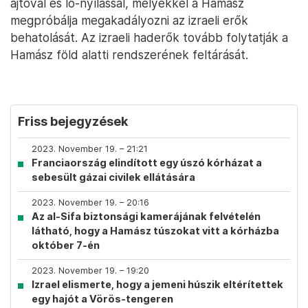
ajtóval és lő-nyílással, melyekkel a Hamász
megpróbálja megakadályozni az izraeli erők
behatolását. Az izraeli haderők tovább folytatják a
Hamász föld alatti rendszerének feltárását.
Friss bejegyzések
2023. November 19. – 21:21
Franciaország elindított egy úszó kórházat a
sebesült gázai civilek ellátására
2023. November 19. – 20:16
Az al-Sifa biztonsági kamerájának felvételén
látható, hogy a Hamász túszokat vitt a kórházba
október 7-én
2023. November 19. – 19:20
Izrael elismerte, hogy a jemeni húszik eltérítettek
egy hajót a Vörös-tengeren