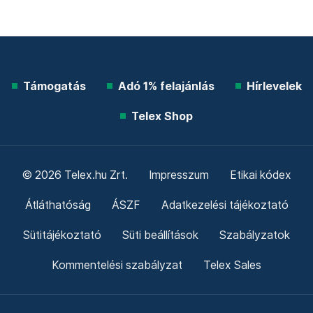
Támogatás
Adó 1% felajánlás
Hírlevelek
Telex Shop
© 2026 Telex.hu Zrt.
Impresszum
Etikai kódex
Átláthatóság
ÁSZF
Adatkezelési tájékoztató
Sütitájékoztató
Süti beállítások
Szabályzatok
Kommentelési szabályzat
Telex Sales