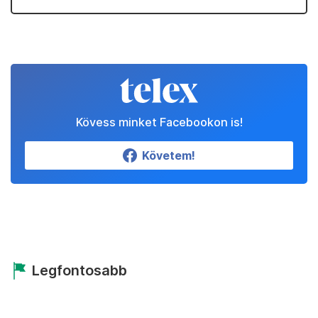
Kövess minket Facebookon is!
Követem!
Legfontosabb