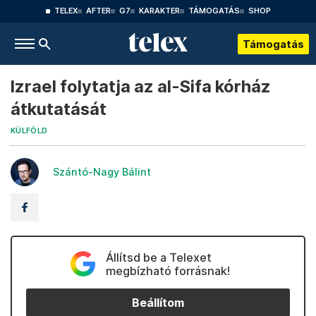
TELEX
AFTER
G7
KARAKTER
TÁMOGATÁS
SHOP
Támogatás
Izrael folytatja az al-Sifa kórház
átkutatását
KÜLFÖLD
Szántó-Nagy Bálint
Állítsd be a Telexet
megbízható forrásnak!
Beállítom