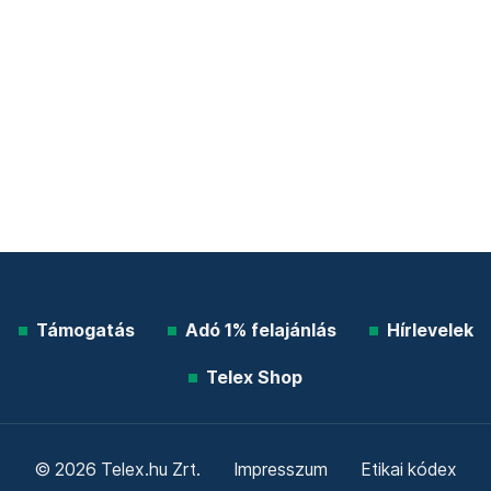
Támogatás
Adó 1% felajánlás
Hírlevelek
Telex Shop
© 2026 Telex.hu Zrt.
Impresszum
Etikai kódex