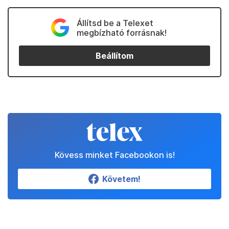
Állítsd be a Telexet
megbízható forrásnak!
Beállítom
Kövess minket Facebookon is!
Követem!