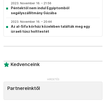
2023. November 16. – 21:56
Péntektől nem indul Egyiptomból
segélyszállítmány Gázába
2023. November 16. – 20:44
Az al-Sifa kórház közelében találták meg egy
izraeli túsz holttestét
Kedvenceink
Partnereinktől