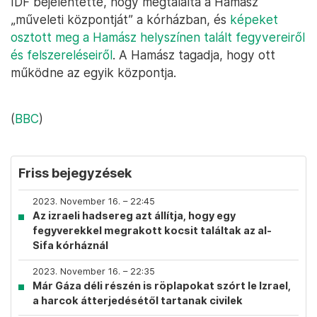
IDF bejelentette, hogy megtalálta a Hamász
„műveleti központját” a kórházban, és
képeket
osztott meg a Hamász helyszínen talált fegyvereiről
és felszereléseiről
. A Hamász tagadja, hogy ott
működne az egyik központja.
(
BBC
)
Friss bejegyzések
2023. November 16. – 22:45
Az izraeli hadsereg azt állítja, hogy egy
fegyverekkel megrakott kocsit találtak az al-
Sifa kórháznál
2023. November 16. – 22:35
Már Gáza déli részén is röplapokat szórt le Izrael,
a harcok átterjedésétől tartanak civilek