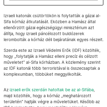
Izraeli katonák csütörtökön is folytatták a gázai al-
Sifa kórház átkutatását. Eközben a Hamász által
ellenőrzött gázai egészségügyi minisztérium azt
állítja, hogy izraeli páncélozott buldózerek
lerombolták a kórház déli bejáratának egyes részeit.
Szerda este az Izraeli Védelmi Erők (IDF) közölték,
hogy „folytatják a Hamász elleni precíz és célzott
műveletet” al-Sifa kórházban. A közlemény szerint
az IDF katonái több terroristával is összecsaptak a
komplexumban, többüket meggyilkolták.
Az
izraeli erők szerdán hatoltak be az al-Sifába
,
majd közölték, hogy a kórház „meghatározott
területén” hajtják végre a műveletüket. Később az