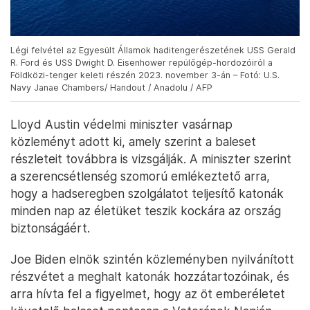
Légi felvétel az Egyesült Államok haditengerészetének USS Gerald
R. Ford és USS Dwight D. Eisenhower repülőgép-hordozóiról a
Földközi-tenger keleti részén 2023. november 3-án – Fotó: U.S.
Navy Janae Chambers/ Handout / Anadolu / AFP
Lloyd Austin védelmi miniszter vasárnap
közleményt adott ki, amely szerint a baleset
részleteit továbbra is vizsgálják. A miniszter szerint
a szerencsétlenség szomorú emlékeztető arra,
hogy a hadseregben szolgálatot teljesítő katonák
minden nap az életüket teszik kockára az ország
biztonságáért.
Joe Biden elnök szintén közleményben nyilvánított
részvétet a meghalt katonák hozzátartozóinak, és
arra hívta fel a figyelmet, hogy az öt emberéletet