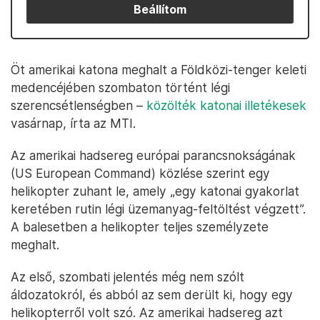
Beállítom
Öt amerikai katona meghalt a Földközi-tenger keleti
medencéjében szombaton történt légi
szerencsétlenségben –
közölték katonai illetékesek
vasárnap, írta az MTI.
Az amerikai hadsereg európai parancsnokságának
(US European Command) közlése szerint egy
helikopter zuhant le, amely „egy katonai gyakorlat
keretében rutin légi üzemanyag-feltöltést végzett”.
A balesetben a helikopter teljes személyzete
meghalt.
Az első, szombati jelentés még nem szólt
áldozatokról, és abból az sem derült ki, hogy egy
helikopterről volt szó. Az amerikai hadsereg azt