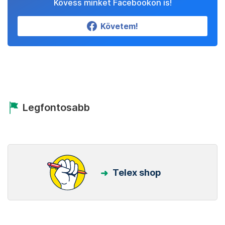
Kövess minket Facebookon is!
Követem!
Legfontosabb
Telex shop