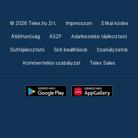
© 2026 Telex.hu Zrt.
Impresszum
Etikai kódex
Átláthatóság
ÁSZF
Adatkezelési tájékoztató
Sütitájékoztató
Süti beállítások
Szabályzatok
Kommentelési szabályzat
Telex Sales