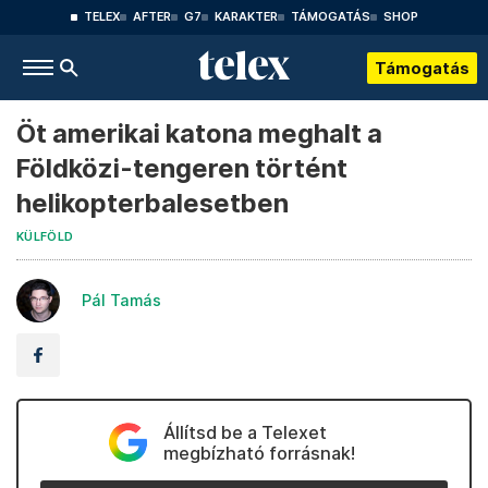
TELEX
AFTER
G7
KARAKTER
TÁMOGATÁS
SHOP
Támogatás
Öt amerikai katona meghalt a
Földközi-tengeren történt
helikopterbalesetben
KÜLFÖLD
Pál Tamás
Állítsd be a Telexet
megbízható forrásnak!