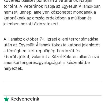
követelő baleset pontosan a Veteránok Napján
történt. A Veteránok Napja az Egyesült Államokban
nemzeti ünnep, amelyen köszönetet mondanak a
katonáknak az ország érdekében a múltban és
jelenben hozott áldozatokért.
A Hamász október 7-i, Izrael elleni terrortámadása
után az Egyesült Államok fokozta katonai jelenlétét
a térségben: két repülőgép-hordozót és
kísérőhajóikat, valamint a Közel-Keleten állomásozó
amerikai tengerészgyalogságot is készenlétbe
helyezték.
Kedvenceink